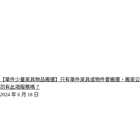
【單件少量家具物品搬運】只有單件家具或物件要搬運，搬家公
司有此項服務嗎？
2024 年 6 月 18 日