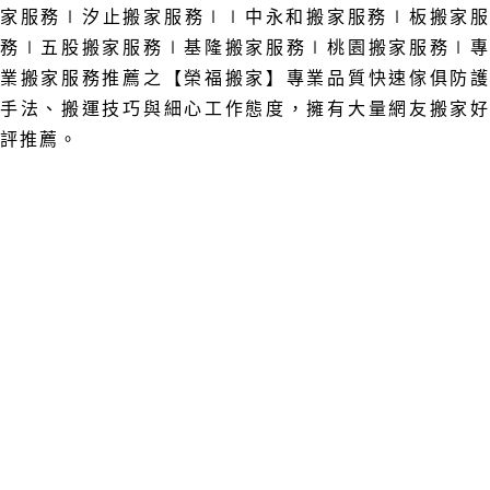
家服務
∣汐止
搬家服務
∣
∣中永和
搬家服務
∣板
搬家
務
∣五股
搬家服務
∣基隆
搬家服務
∣桃園
搬家服務
∣
業
搬家服務推薦之
【榮福搬家】專業品質快速傢俱防
手法、搬運技巧與細心工作態度，
擁有大量網友搬家
評推薦。