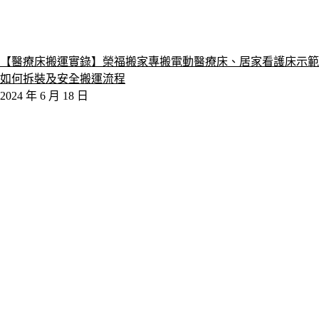
【醫療床搬運實錄】榮福搬家專搬電動醫療床、居家看護床示範
如何拆裝及安全搬運流程
2024 年 6 月 18 日