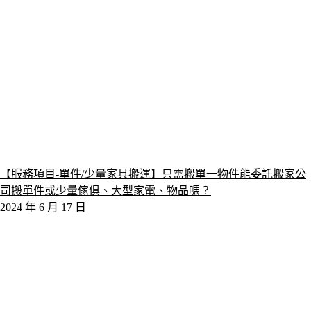
【服務項目-單件/少量家具搬運】只需搬單一物件能委託搬家公
司搬單件或少量傢俱、大型家電、物品嗎？
2024 年 6 月 17 日