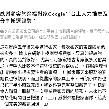
感謝顧客於榮福搬家Google平台上大力推薦及
分享
搬遷經驗：
每次在榮福搬家公司的官方平台上收到顧客的評論
，我們都會以
更加用心及謙卑的心
，虛心領教盡力做到最好
。
這次歷經五年後又要進行搬家，每次搬家的東西總是愈
來愈多。 這次在網路上找到榮福搬家，果真如評論說
的，真的品質很好。 尤其七月搬家總會考慮很多民俗禁
忌（年輕人比較不懂這些傳統的習俗Orz），客服經理也
能清楚給出很多要注意的事項！！ 搬家那天來服務的黎
組長也很親切，而且從舊家的家具上車， 帶領小帥哥也
只花了半小時就完成，我飲料買完就整個搬完了。 快到
令人讚賞，體驗了一次專業搬家公司的服務， 未來也不
會想花時間自已搬運了ｑ＿ｑ 感謝榮福搬家團隊，給我
一個完美的搬家回憶 :D