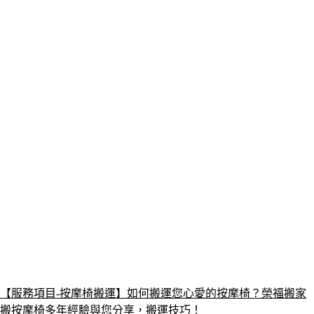
【服務項目-按摩椅搬運】如何搬運您心愛的按摩椅？榮福搬家
搬按摩椅多年經驗與您分享，搬運技巧！