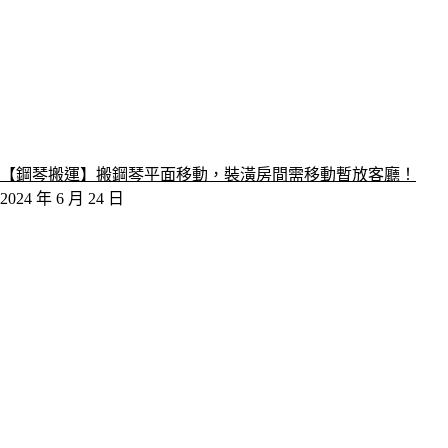
【鋼琴搬運】搬鋼琴平面移動，裝潢房間需移動暫放客廳！
2024 年 6 月 24 日