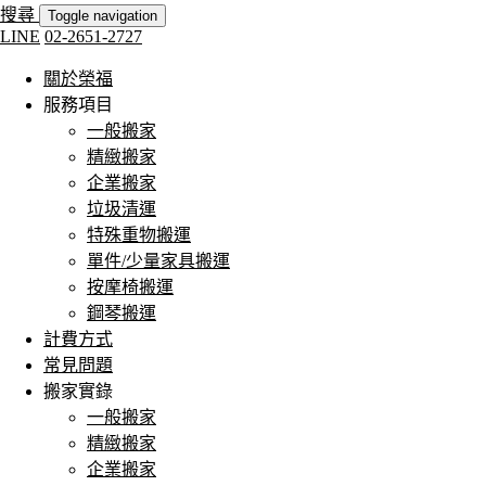
搜尋
Toggle navigation
LINE
02-2651-2727
關於榮福
服務項目
一般搬家
精緻搬家
企業搬家
垃圾清運
特殊重物搬運
單件/少量家具搬運
按摩椅搬運
鋼琴搬運
計費方式
常見問題
搬家實錄
一般搬家
精緻搬家
企業搬家