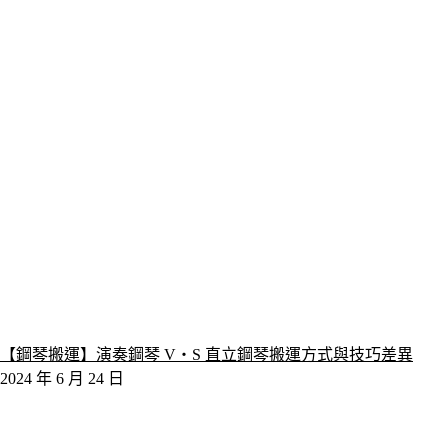
【鋼琴搬運】演奏鋼琴 V‧S 直立鋼琴搬運方式與技巧差異
2024 年 6 月 24 日