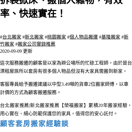
拆裝掀床、搬個人雜物，有效
率、快速實在！
3057 瀏覽
#
台北搬家
#
新北搬家
#
桃園搬家
#
個人物品搬運
#
基隆搬家
#
新
竹搬家
#
搬家公司實錄推薦
2020-09-09 更新
這次服務搬遷的顧客是以家為辧公場所的忙碌工程師，由於是台
漂租屋族所以套房有很多個人物品但沒有大家具需搬到新家，
客服專員給予搬遷建議以中型3.49噸的貨車2位搬家師傅，以車
計價的方式為顧客搬遷服務。
台北搬家
推薦
|新北搬家推薦【榮福搬家】累積20年搬家經驗
用心實在、細心防範保護您的家具
，值得您的安心託付
。
顧客套房搬家經驗談