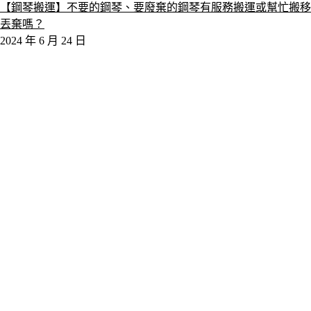
【鋼琴搬運】不要的鋼琴、要廢棄的鋼琴有服務搬運或幫忙搬移
丟棄嗎？
2024 年 6 月 24 日