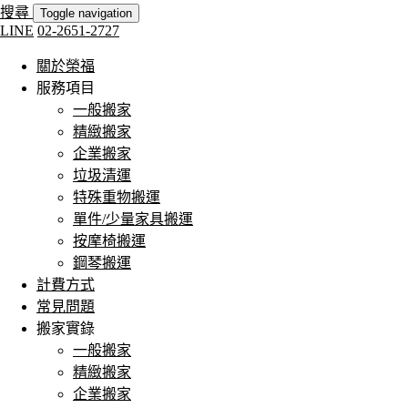
搜尋
Toggle navigation
LINE
02-2651-2727
關於榮福
服務項目
一般搬家
精緻搬家
企業搬家
垃圾清運
特殊重物搬運
單件/少量家具搬運
按摩椅搬運
鋼琴搬運
計費方式
常見問題
搬家實錄
一般搬家
精緻搬家
企業搬家