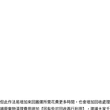
但此作法易
增加來回搬運所需花費更多時間，也會
增加回收處理
場廢棄物清理費用增加【因有些可回收再行利用】，
建議大家千