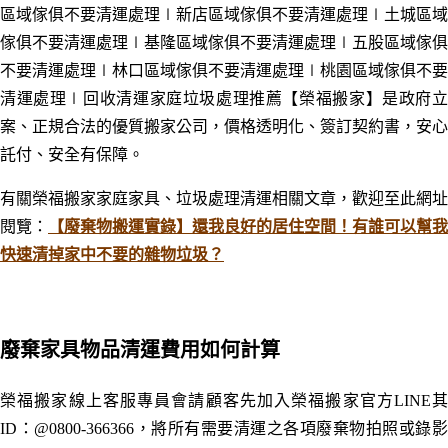
區域
傢俱不要清運處理
∣新店
區域
傢俱不要清運處理
∣土城
區域
傢俱不要清運處理
∣基隆
區域
傢俱不要清運處理
∣五股
區域
傢俱
不要清運處理
∣林口區域傢俱不要清運處理
∣桃園
區域
傢俱不要
清運處理
∣回收
清運家庭垃圾處理
推薦【榮福搬家】是政府
案、正規合法的優質搬家公司，價格透明化、簽訂契約書，安心
託付、安全有保障。
有關榮福搬家家庭家具、垃圾處理清運相關文章，歡迎至此網址
閱覽：
【廢棄物搬運實錄】還我良好的居住空間！有誰可以幫我
快速清掉家中不要的雜物垃圾？
廢棄
家具
物品清運費用如何計算
榮福搬家線上客服專員會請顧客先加入榮福搬家官方LINE其
ID：@0800-366366，將所有需要清運之各項廢棄物拍照或錄影