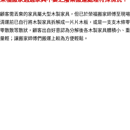
顧客需丟棄的家具屬大型木製家具，但已於榮福搬家師傅至現場
清運前已自行將木製家具拆解成一片片木板，或是一支支木條零
零散散等散狀，顧客出自好意認為分解後各木製家具體積小、重
量輕
；
讓搬家師傅們搬運上較為方便輕鬆。