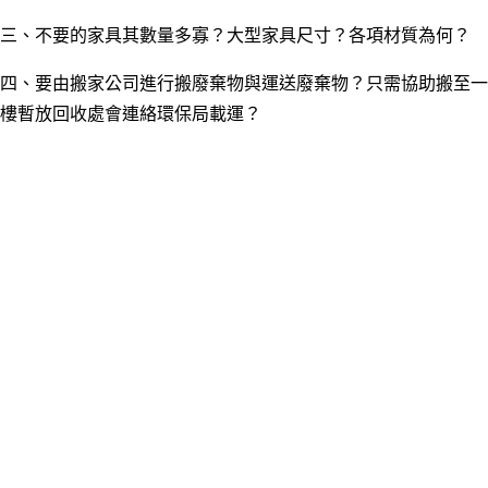
三
、
不要的家具其數量多寡
？大型家具尺寸
？各項材質為何
？
四
、要由搬家公司進行
搬廢棄物與運送廢棄物
？只需協助搬至一
樓暫放回收處會連絡環保局載運
？