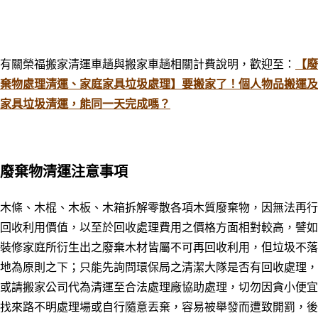
有關榮福搬家清運車趟與搬家車趟相關計費說明，歡迎至：
【廢
棄物處理清運、家庭家具垃圾處理】要搬家了！個人物品搬運及
家具垃圾清運，能同一天完成嗎？
廢棄物清運注意事項
木條、木棍、木板、木箱拆解零散各項木質廢棄物，因無法再行
回收利用價值
，以至於
回收處理費用之價格方面相對較高，譬如
裝修家庭所衍生出之廢棄木材皆屬不可再回收利用，但垃圾不落
地為原則之下；只能先詢問環保局之清潔大隊是否有回收處理
，
或請搬家公司代為清運至合法處理廠協助處理
，切
勿因貪小
便宜
找來路不明處理場或自行隨意丟棄，容易被舉發而遭
致
開罰
，後