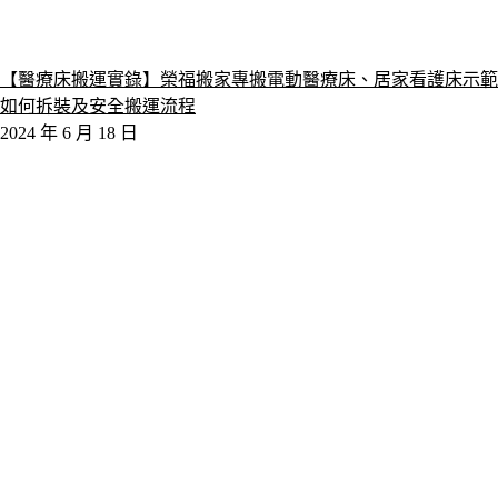
【醫療床搬運實錄】榮福搬家專搬電動醫療床、居家看護床示範
如何拆裝及安全搬運流程
2024 年 6 月 18 日