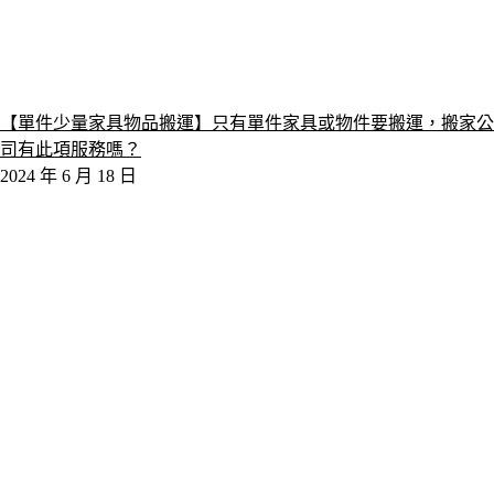
【單件少量家具物品搬運】只有單件家具或物件要搬運，搬家公
司有此項服務嗎？
2024 年 6 月 18 日