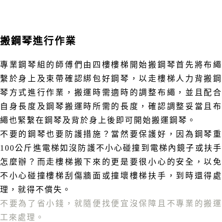
搬鋼琴進行作業
專業鋼琴組的師傅們由四樓樓梯開始搬鋼琴首先將布繩
繫於身上及束帶確認綁包好鋼琴，以走樓梯人力背搬鋼
琴方式進行作業，搬運時需適時的調整布繩，並且配合
自身長度及鋼琴搬運時所需的長度，確認調整妥當且布
繩也緊繫在鋼琴及背於身上後即可開始搬運鋼琴。
不要的鋼琴也要防護措施？當然要保護好
，因為鋼琴
100公斤進電梯如沒防護不小心碰撞到電梯內鏡子或扶手
怎麼辦？而走樓梯搬下來的更是要很小心的安全，以免
不小心碰撞樓梯刮傷牆面或撞壞樓梯扶手，到時還得處
理，就得不償失。
不要為了省小錢，就隨便找便宜沒保障且不專業的搬運
工來處理。