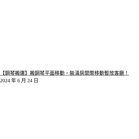
【鋼琴搬運】搬鋼琴平面移動，裝潢房間需移動暫放客廳！
2024 年 6 月 24 日