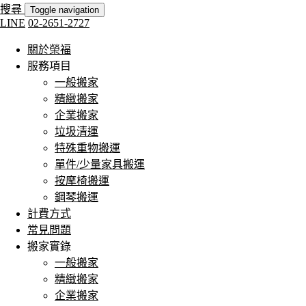
搜尋
Toggle navigation
LINE
02-2651-2727
關於榮福
服務項目
一般搬家
精緻搬家
企業搬家
垃圾清運
特殊重物搬運
單件/少量家具搬運
按摩椅搬運
鋼琴搬運
計費方式
常見問題
搬家實錄
一般搬家
精緻搬家
企業搬家