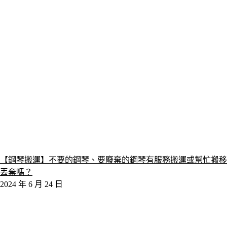
【鋼琴搬運】不要的鋼琴、要廢棄的鋼琴有服務搬運或幫忙搬移
丟棄嗎？
2024 年 6 月 24 日