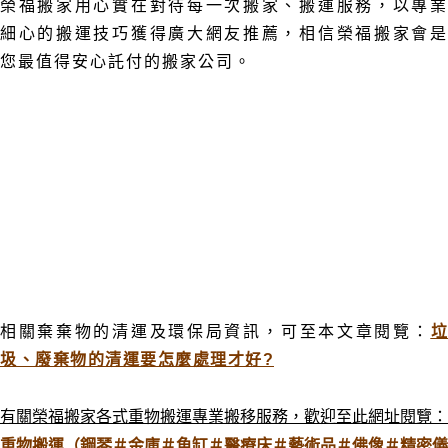
榮福搬家用心實在對待每一次搬家、搬運服務
，以專
細心的搬運技巧獲得廣大網友推薦，相信榮福搬家會是
您最值得安心託付的搬家公司
。
相關棄
棄
物的清運及環保局資訊
，
可至本文章閱覽：
圾、廢棄物的清運要怎麼處理才好?
有關榮福搬家各式重物搬運專業搬移服務，歡迎至此網址閱覽：
重物搬運（鋼琴＃金庫＃魚缸＃醫療床＃藝術品＃佛像＃精密儀