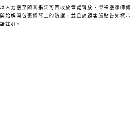
以人力搬至顧客指定可回收放置處暫放
，
榮福搬家師
開始解開包裹鋼琴上的防護
，
並且請顧客張貼告知標
語註明。