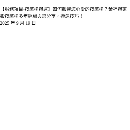
【服務項目-按摩椅搬運】如何搬運您心愛的按摩椅？榮福搬家
搬按摩椅多年經驗與您分享，搬運技巧！
2025 年 9 月 19 日