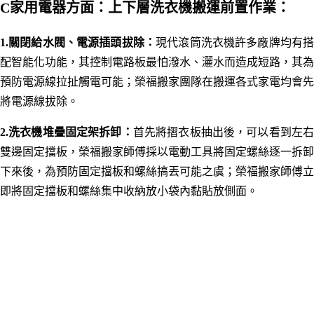
C家用電器方面
：
上下層洗衣機搬運前置作業：
1.關閉給水閥、電源插頭拔除：
現代滾筒洗衣機許多廠牌均有
配智能化功能，其控制電路板最怕潑水、灑水而造成短路，其
為
預防電源線拉扯觸電可能；榮福搬家團隊在搬運各式家電均會先
將電源線拔除。
2.洗衣機
堆疊固定架拆卸：
首先將摺衣板抽出後，可以看到左
雙邊固定擋板，榮福搬家師傅採以電動工具將固定螺絲逐一拆卸
下來後，為預防固定擋板和螺絲搞丟可能之虞；榮福搬家師傅立
即將
固定擋板和螺絲
集中收納放小袋內黏貼放側面。