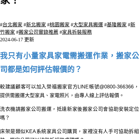
家！
729 瀏覽
#
台北搬家
#
新北搬家
#
桃園搬家
#
大型家具搬運
#
基隆搬家
#
新
竹搬家
#
搬家公司實錄推薦
#
家具拆裝服務
2024-06-17 更新
我只有小量家具家電需搬運作業，搬家公
司都是如何評估報價的？
較建議顧客可以加入榮福搬家官方LINE帳號@0800-366366，
提供需搬運大型家具、家電照片，由專人線上評估報價。
洗衣機請搬家公司搬運，抵達新家後搬家公司會協助安裝定位
嗎？
床架是類似
KEA
系統家具公司購買，家裡沒有人手可協助拆組