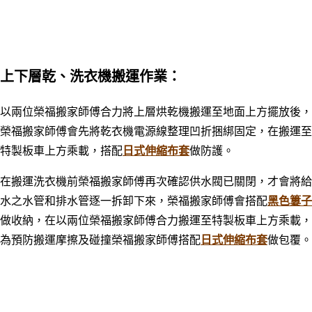
上下層乾、洗衣機搬運作業：
以兩位榮福搬家師傅合力將上層烘乾機搬運至地面上方擺放後，
榮福搬家師傅會先將乾衣機電源線整理凹折捆綁固定，在搬運至
特製板車上方乘載，搭配
日式伸縮布套
做防護。
在搬運洗衣機前榮福搬家師傅再次確認供水閥已關閉，才會將給
水之水管和排水管逐一拆卸下來，榮福搬家師傅會搭配
黑色簍子
做
收納，在以兩位榮福搬家師傅合力搬運至特製板車上方乘載，
為預防搬運摩擦及碰撞榮福搬家師傅搭配
日式伸縮布套
做包覆。