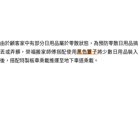
由於顧客家中有部分日用品屬於零散狀態，為預防零散日用品搞
丟或弄髒，榮福搬家師傅搭配使用
黑色簍子
將少數日用品裝
後，搭配特製板車乘載推運至地下車道乘載。