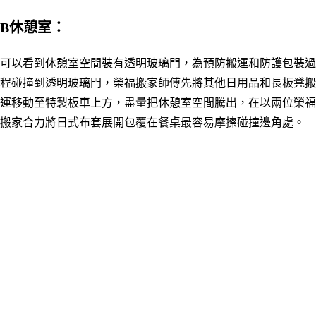
B休憩室：
可以看到休憩室空間裝有透明玻璃門，為預防搬運和防護包裝過
程碰撞到透明玻璃門，榮福搬家師傅先將其他日用品和長板凳搬
運移動至特製板車上方，盡量把休憩室空間騰出，在以兩位榮福
搬家合力將日式布套展開
包覆在餐桌最容易摩擦碰撞邊角處。