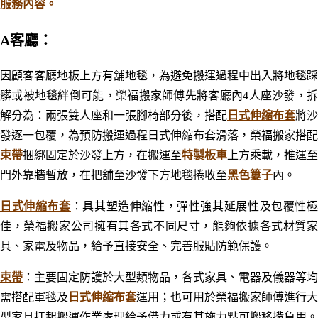
服務內容。
A客廳：
因顧客客廳地板上方有舖地毯，為避免搬運過程中出入將地毯踩
髒或
被地毯絆倒可能，榮福搬家師傅先將客廳內4人座沙發，
解分為：兩張雙人座和一張腳椅部分後，搭配
日式伸縮布套
將沙
發逐一包覆，為預防搬運過程日式伸縮布套滑落，榮福搬家搭配
束帶
捆綁固定於沙發上方，在搬運至
特製板車
上方乘載，推運至
門外靠牆暫放，在把舖至沙發下方地毯捲收至
黑色簍子
內。
日式伸縮布套
：
具其塑造伸縮性，彈性強其延展性及包覆性
佳，榮福搬家公司擁有其各式不同尺寸，能夠依據各式材質家
具、家電及物品，給予直接安全、完善服
貼防範保護。
束帶
：
主要固定防護於大型類物品，各式家具
、電器及儀器等均
需搭配軍毯及
日式伸縮布套
運
用；也可用於榮福搬家師傅進行大
型家具扛起搬運作業處理給予借力或有其施力點可搬移揹負用。