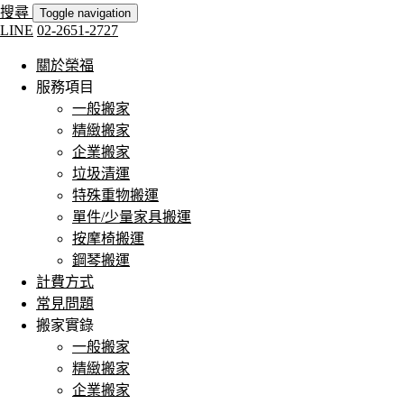
搜尋
Toggle navigation
LINE
02-2651-2727
關於榮福
服務項目
一般搬家
精緻搬家
企業搬家
垃圾清運
特殊重物搬運
單件/少量家具搬運
按摩椅搬運
鋼琴搬運
計費方式
常見問題
搬家實錄
一般搬家
精緻搬家
企業搬家