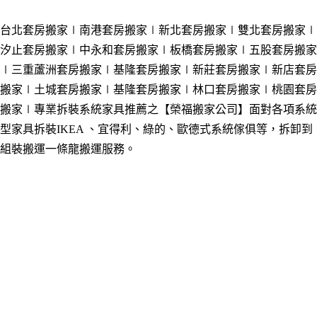
台北套房搬家
∣南港套房搬家
∣新北套房搬家
∣雙北套房搬家
∣
汐止套房搬家
∣中永和套房搬家
∣板橋套房搬家
∣五股套房搬家
∣三重蘆洲套房搬家
∣基隆套房搬家
∣新莊套房
搬家
∣新店套房
搬家
∣土城套房
搬家
∣基隆套房
搬家
∣林口套房
搬家
∣桃園套房
搬家
∣專業
拆裝系統家具推薦之
【榮福搬家公司】面對各項系統
型家具拆裝IKEA 、宜得利、綠的
、歐
德式系統傢俱等，拆卸到
組裝搬運一條龍搬運服務。