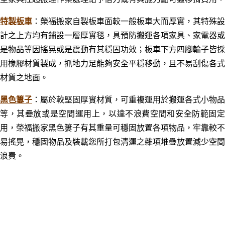
特製板車
：榮福搬家自製
板車面較一般板車大而厚實，其特殊設
計之上方均有鋪設一層厚實毯，具預防搬運各項家具、家電器或
是物品等因搖晃或是震動有其穩固功效；板車下方四腳輪子皆採
用橡膠材質製成，抓地力足能夠安全平穩移動，且不易刮傷各式
材質之地面。
黑色簍子
：
屬於較堅固厚實材質，可重複運用於搬運各式小物品
等，其疊放或是空間運用上，以達不浪費空間和安全防範固定
用，榮福搬家黑色簍子有其重量可穩固放置各項物品，牢靠較不
易搖晃，穩固物品及裝載您所打包清運之雜項堆疊放置減少空間
浪費。