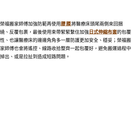
榮福搬家師傅加強防範再使用
膠膜
將醫療床頭尾兩側來回捆
繞、反覆包裹，
最後使用束帶緊緊繫住加強
日式伸縮布套
的包覆
性、也讓醫療床的邊邊角角多一層防護更加安全、穩妥；
榮福搬
家師傅也會將遙控、線路收拾整齊一起包覆好，避免搬運過程中
掉出、或是拉扯到造成短路問題。