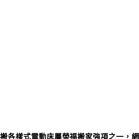
搬各樣式電動床屬榮福搬家強項之一，網