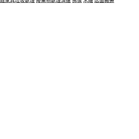
庭家具垃圾處理
廢棄物處理清運
佛像
木雕
店面搬遷