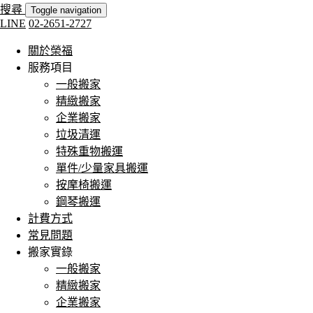
搜尋
Toggle navigation
LINE
02-2651-2727
關於榮福
服務項目
一般搬家
精緻搬家
企業搬家
垃圾清運
特殊重物搬運
單件/少量家具搬運
按摩椅搬運
鋼琴搬運
計費方式
常見問題
搬家實錄
一般搬家
精緻搬家
企業搬家