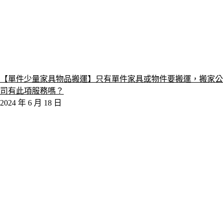
【單件少量家具物品搬運】只有單件家具或物件要搬運，搬家公
司有此項服務嗎？
2024 年 6 月 18 日