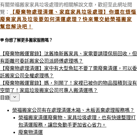
有關榮福搬家家具垃圾處理的相關解說文章，歡迎至此網址閱
覽：
【廢棄物處理清運、家庭家具垃圾處理】你還在煩惱
廢棄家具及垃圾要如何清運處理？快來電交給榮福搬家
幫您解決吧！
💬 你想了解更多搬家服務嗎？​
【廢棄物搬運實錄】汰舊換新舊家具、家電要請環保局回收，但
有距離可委託搬家公司派師傅處理嗎？
【廢棄物處理清運】家中有大型魚缸不要了需廢棄清運，可以委
託搬家公司全權處理嗎？
【廢棄物搬運實錄】媽，別鬧了！家裡已被你的物品囤積到沒有
空間了！家庭垃圾搬家公司可專人搬清運嗎？
目錄
榮福搬家公司有在處理清運木箱、木板丟棄處理服務嗎？
榮福搬家清運廢棄物、家具垃圾處理，也有快速整理打
包清運服務，讓您免動手更加省心省力。
廢棄物清運