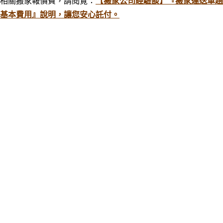
相關搬家報價費
，
請閱覽：
【搬家公司經驗談】『搬家運送車趟
基本費用』說明，讓您安心託付。