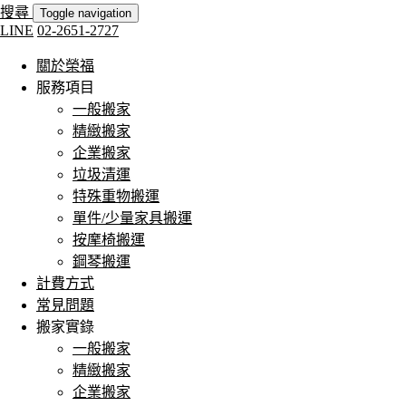
搜尋
Toggle navigation
LINE
02-2651-2727
關於榮福
服務項目
一般搬家
精緻搬家
企業搬家
垃圾清運
特殊重物搬運
單件/少量家具搬運
按摩椅搬運
鋼琴搬運
計費方式
常見問題
搬家實錄
一般搬家
精緻搬家
企業搬家