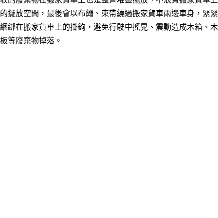
的擺放空間，最後會以布繩、束帶繞過搬家貨車兩邊車身，緊緊
綑綁在搬家貨車上的掛鉤，避免行駛中搖晃、震動造成木箱、木
板等廢棄物掉落。