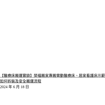
【醫療床搬運實錄】榮福搬家專搬電動醫療床、居家看護床示範
如何拆裝及安全搬運流程
2024 年 6 月 18 日