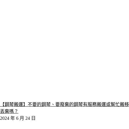
【鋼琴搬運】不要的鋼琴、要廢棄的鋼琴有服務搬運或幫忙搬移
丟棄嗎？
2024 年 6 月 24 日