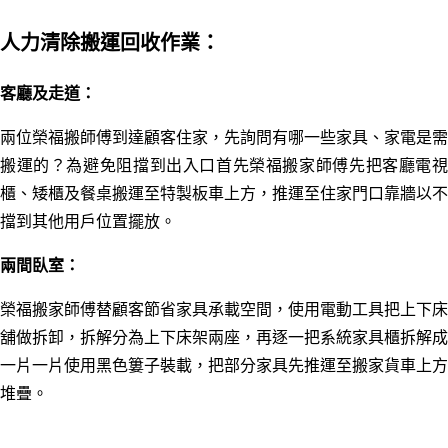
人力清除搬運回收作業：
客廳及走道：
兩位榮福搬師傅到達顧客住家，先詢問有哪一些家具、家電是需
搬運的？為避免阻擋到出入口首先榮福搬家師傅先把客廳電視
櫃、矮櫃及餐桌搬運至特製板車上方，推運至住家門口靠牆以不
擋到其他用戶位置擺放。
兩間臥室：
榮福搬家師傅替顧客節省家具承載空間，使用電動工具把上下床
舖做拆卸，拆解分為上下床架兩座，
再逐一把系統家具櫃拆解成
一片一片使用黑色簍子裝載，把部分家具先推運至搬家貨車上方
堆疊。