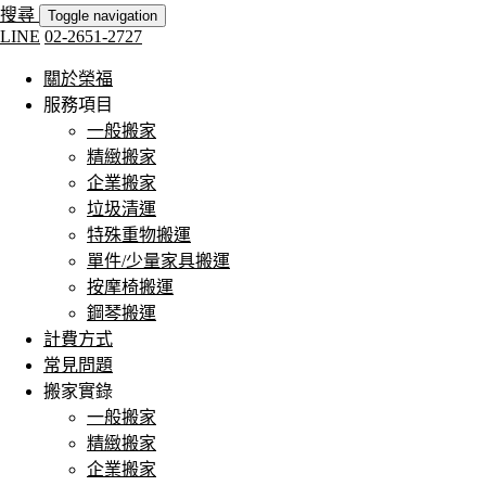
搜尋
Toggle navigation
LINE
02-2651-2727
關於榮福
服務項目
一般搬家
精緻搬家
企業搬家
垃圾清運
特殊重物搬運
單件/少量家具搬運
按摩椅搬運
鋼琴搬運
計費方式
常見問題
搬家實錄
一般搬家
精緻搬家
企業搬家