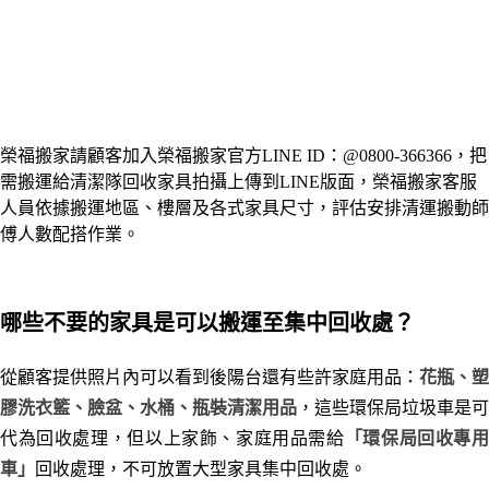
榮福搬家請顧客加入榮福搬家官方LINE ID：@0800-366366，把
需搬運給清潔隊回收家具拍攝上傳到LINE版面，
榮福搬家客服
人員依據搬運地區、樓層及各式家具尺寸，評估安排清運搬動師
傅人數配搭作業。
哪些不要的家具是可以搬運至集中回收處？
從顧客提供照片內可以看到
後陽台還有些許家庭用品：
花瓶、塑
膠洗衣籃、臉盆、水桶、瓶裝清潔用品
，這些環保局垃圾車是可
代為回收處理，但以上
家飾、家庭用品需給
「環保局回收專
車」
回收處理，不可放置大型家具集中回收處。