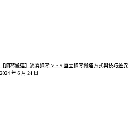
【鋼琴搬運】演奏鋼琴 V‧S 直立鋼琴搬運方式與技巧差異
2024 年 6 月 24 日