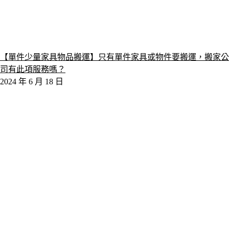
【單件少量家具物品搬運】只有單件家具或物件要搬運，搬家公
司有此項服務嗎？
2024 年 6 月 18 日