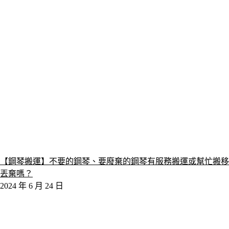
【鋼琴搬運】不要的鋼琴、要廢棄的鋼琴有服務搬運或幫忙搬移
丟棄嗎？
2024 年 6 月 24 日