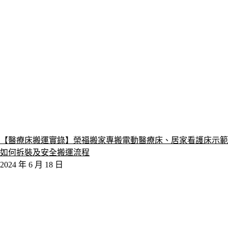
【醫療床搬運實錄】榮福搬家專搬電動醫療床、居家看護床示範
如何拆裝及安全搬運流程
2024 年 6 月 18 日