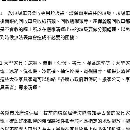
1.一般垃圾車只會收專用垃圾袋、環保兩用袋裝的垃圾
，
垃圾
後面跟的回收車只收紙箱類、回收瓶罐類等，連保麗龍回收車都
是不會收的喔！所以在搬家清運出來的垃圾要做分類處理，以免
到時候無法丟棄會造成不必要的困擾。
2.大型家具：床組、櫥櫃、沙發、書桌、彈簧床墊等；大型家
電：冰箱、洗衣機、冷氣機、抽油煙機、電視機等。如果要清運
這些大型家具家電可以聯絡『各縣市政府環保局、搬家公司、家
具業者』等來清運。
各縣市政府環保局：
提前向環保局
清潔隊
告知要丟棄的家具
電，確認好來搬運的時間將物件搬至該地區指定的地點擺放，擺
放以不影響人車出入為主，最後在家具物件上黏貼告知紙條，讓