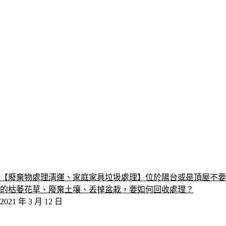
【廢棄物處理清運、家庭家具垃圾處理】位於陽台或是頂屋不要
的枯萎花草、廢棄土壤、丟掉盆栽，要如何回收處理？
2021 年 3 月 12 日