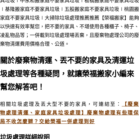
具垃圾
∣中永和
搬家庭不要家具垃圾
∣板橋
搬家庭不要家具垃圾
∣基隆
搬家庭不要家具垃圾
∣五股
搬家庭不要家具垃圾
∣桃園
搬
家庭不要家具垃圾
∣大掃除垃圾處理推薦
推薦【榮福搬家】能夠
以快速有效率幫您
，
把不要的家具、不堪使用各種櫃子
、
椅子
、
凌亂
物品等
；
一併載到垃圾處理場
丟棄
，
且
廢棄物處理公司的廢
棄物清運費用價格合理、公道。
關於廢棄物清運、丟不要的家具及清運垃
圾處理等各種疑問，就讓榮福搬家小編來
幫您解答吧！
相關垃圾處理及丟大型不要的家具
，可連結至：
【廢
物處理清運、家庭家具垃圾處理】廢棄物處理有些環保
局不收怎麼辧？交給榮福一併處理到好
垃圾處理
詳細說明