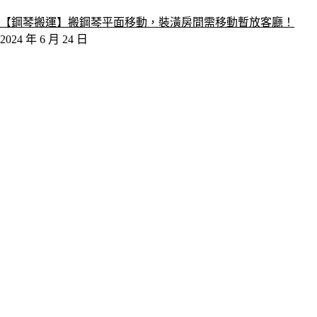
【鋼琴搬運】搬鋼琴平面移動，裝潢房間需移動暫放客廳！
2024 年 6 月 24 日