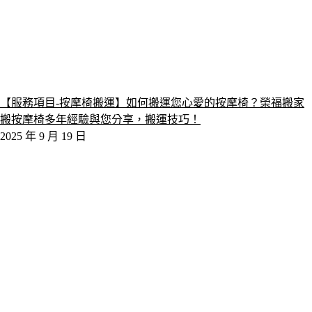
【服務項目-按摩椅搬運】如何搬運您心愛的按摩椅？榮福搬家
搬按摩椅多年經驗與您分享，搬運技巧！
2025 年 9 月 19 日