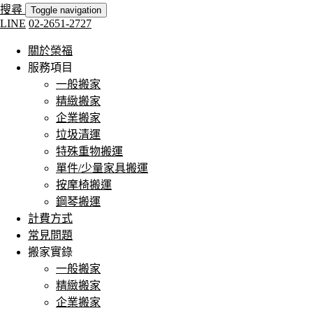
搜尋
Toggle navigation
LINE
02-2651-2727
關於榮福
服務項目
一般搬家
精緻搬家
企業搬家
垃圾清運
特殊重物搬運
單件/少量家具搬運
按摩椅搬運
鋼琴搬運
計費方式
常見問題
搬家實錄
一般搬家
精緻搬家
企業搬家