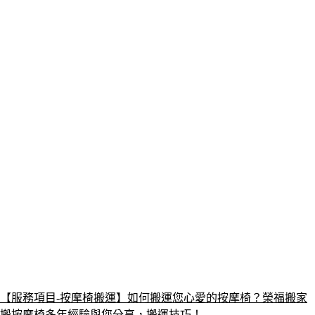
【服務項目-按摩椅搬運】如何搬運您心愛的按摩椅？榮福搬家
搬按摩椅多年經驗與您分享，搬運技巧！