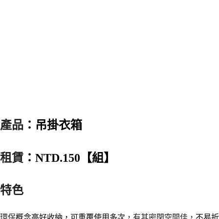
產品
：吊掛衣箱
租賃
：
NTD.150【組】
特色
環保
概念高好收納，可重覆使用多次
，有其密閉空間佳，
不易折