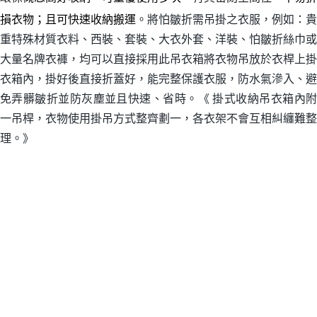
損衣物；且可快速收納搬運
。
將怕皺折需吊掛之衣服，例如：貴
重特殊材質衣料
、
西裝、套裝、大衣外套、洋裝
、怕
皺折絲巾或
大量名牌衣褲
，均可以直接採用此吊衣箱將衣物吊放於衣桿上掛
衣箱內，掛好後直接折蓋好，能完整保護衣服，防水氣滲入
、
避
免弄髒皺折並
防灰塵
並且快速、省時。《
掛式收納吊衣箱內
一吊桿，衣物使用掛吊方式整齊劃一，各衣架不會互相糾纏難整
理。
》