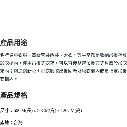
產品用途
名牌貴重衣服
、
高級套裝西裝、大衣
、
等平常都是收納吊掛存放
於衣櫃內，使用吊掛式衣箱
，可以直接整齊吊掛方式暫放於吊衣
箱內；搬運到新址再把衣服取出掛回新址原衣櫃內或是指定吊掛
衣櫃內。
產品規格
尺寸
：60
CM(長) x 50CM(寬)
x 120CM(高)
產地
：
台灣