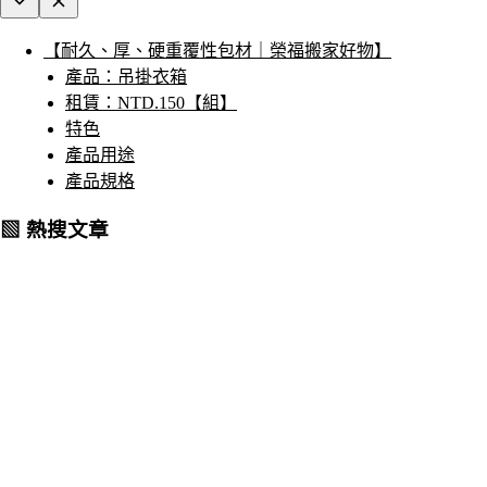
【耐久、厚、硬重覆性包材｜榮福搬家好物】
產品：吊掛衣箱
租賃：NTD.150【組】
特色
產品用途
產品規格
▧ 熱搜文章