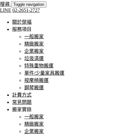
搜尋
Toggle navigation
LINE
02-2651-2727
關於榮福
服務項目
一般搬家
精緻搬家
企業搬家
垃圾清運
特殊重物搬運
單件/少量家具搬運
按摩椅搬運
鋼琴搬運
計費方式
常見問題
搬家實錄
一般搬家
精緻搬家
企業搬家