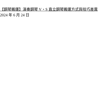
【鋼琴搬運】演奏鋼琴 V‧S 直立鋼琴搬運方式與技巧差異
2024 年 6 月 24 日