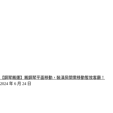
【鋼琴搬運】搬鋼琴平面移動，裝潢房間需移動暫放客廳！
2024 年 6 月 24 日