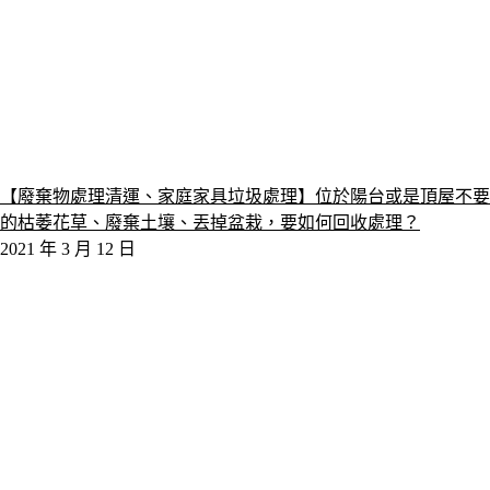
【廢棄物處理清運、家庭家具垃圾處理】位於陽台或是頂屋不要
的枯萎花草、廢棄土壤、丟掉盆栽，要如何回收處理？
2021 年 3 月 12 日