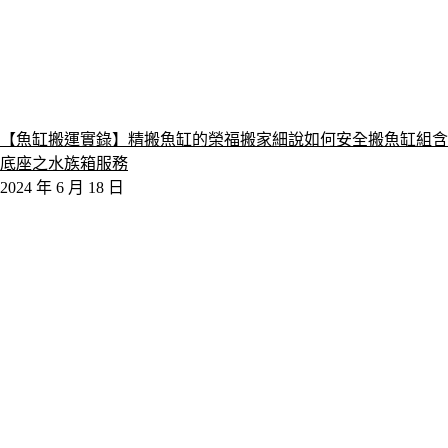
【魚缸搬運實錄】精搬魚缸的榮福搬家細說如何安全搬魚缸組含
底座之水族箱服務
2024 年 6 月 18 日