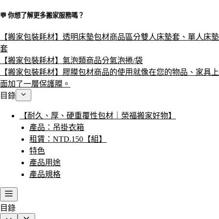
💬 你想了解更多搬家服務嗎？​
【搬家包裝耗材】透明床墊包材商品區分雙人床墊套、單人床墊
套
【搬家包裝耗材】氣泡類商品分氣泡捲/袋
【搬家包裝耗材】膠膜包材商品的使用就像在您的物品、家具上
面加了一層保護膜。
目錄
【耐久、厚、硬重覆性包材｜榮福搬家好物】
產品：吊掛衣箱
租賃：NTD.150【組】
特色
產品用途
產品規格
目錄