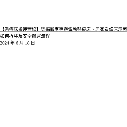
【醫療床搬運實錄】榮福搬家專搬電動醫療床、居家看護床示範
如何拆裝及安全搬運流程
2024 年 6 月 18 日