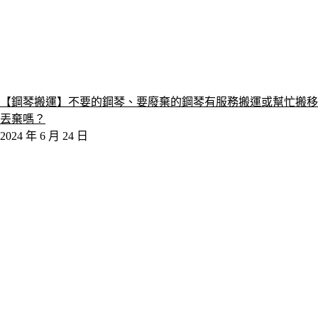
【鋼琴搬運】不要的鋼琴、要廢棄的鋼琴有服務搬運或幫忙搬移
丟棄嗎？
2024 年 6 月 24 日