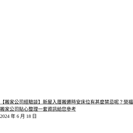
【搬家公司經驗談】新屋入厝搬遷時安床位有甚麼禁忌呢？榮福
搬家公司貼心整理一套資訊給您參考
2024 年 6 月 18 日