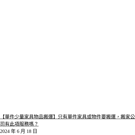
【單件少量家具物品搬運】只有單件家具或物件要搬運，搬家公
司有此項服務嗎？
2024 年 6 月 18 日