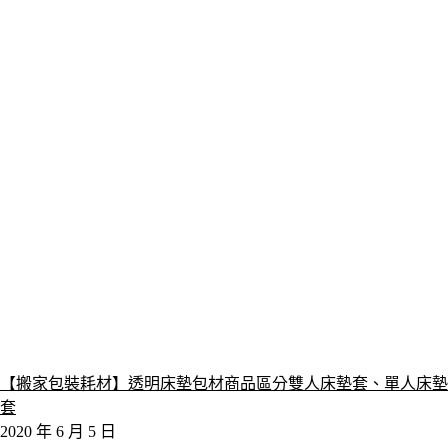
【搬家包裝耗材】透明床墊包材商品區分雙人床墊套、單人床墊
套
2020 年 6 月 5 日