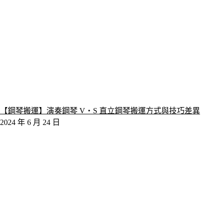
【鋼琴搬運】演奏鋼琴 V‧S 直立鋼琴搬運方式與技巧差異
2024 年 6 月 24 日