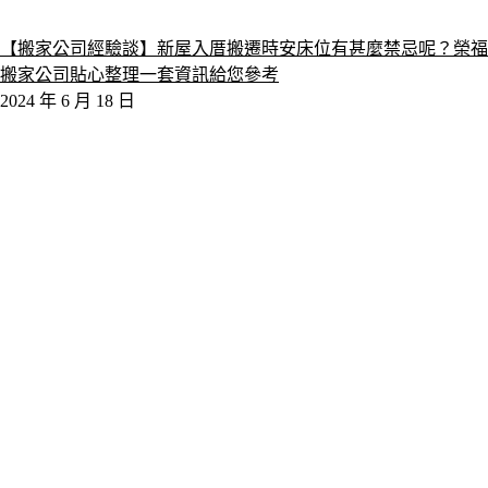
【搬家公司經驗談】新屋入厝搬遷時安床位有甚麼禁忌呢？榮福
搬家公司貼心整理一套資訊給您參考
2024 年 6 月 18 日