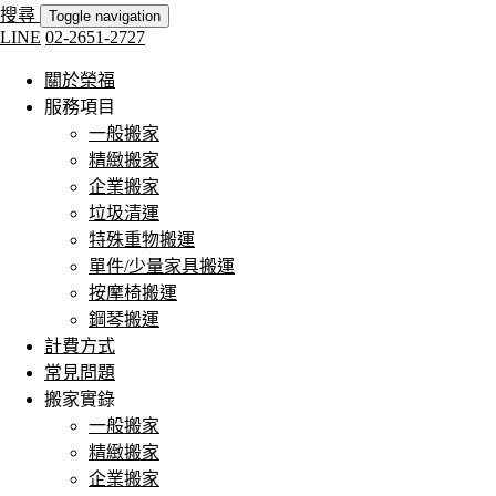
搜尋
Toggle navigation
LINE
02-2651-2727
關於榮福
服務項目
一般搬家
精緻搬家
企業搬家
垃圾清運
特殊重物搬運
單件/少量家具搬運
按摩椅搬運
鋼琴搬運
計費方式
常見問題
搬家實錄
一般搬家
精緻搬家
企業搬家