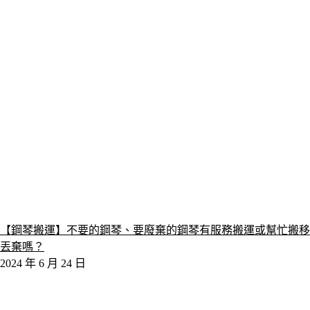
【鋼琴搬運】不要的鋼琴、要廢棄的鋼琴有服務搬運或幫忙搬移
丟棄嗎？
2024 年 6 月 24 日