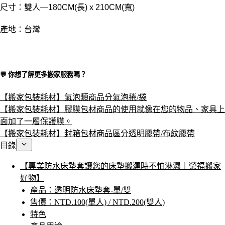
尺寸：雙人—180CM(長) x 210CM(寬)
產地
：
台灣
💬 你想了解更多搬家服務嗎？​
【搬家包裝耗材】氣泡類商品分氣泡捲/袋
【搬家包裝耗材】膠膜包材商品的使用就像在您的物品、家具上
面加了一層保護膜。
【搬家包裝耗材】封箱包材商品區分透明膠帶/布紋膠帶
目錄
【專業防水床墊套讓您的床墊搬運時不怕淋濕｜榮福搬家
好物】
產品：透明防水床墊套-單/雙
售價：NTD.100(單人) / NTD.200(雙人)
特色