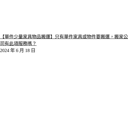
【單件少量家具物品搬運】只有單件家具或物件要搬運，搬家公
司有此項服務嗎？
2024 年 6 月 18 日