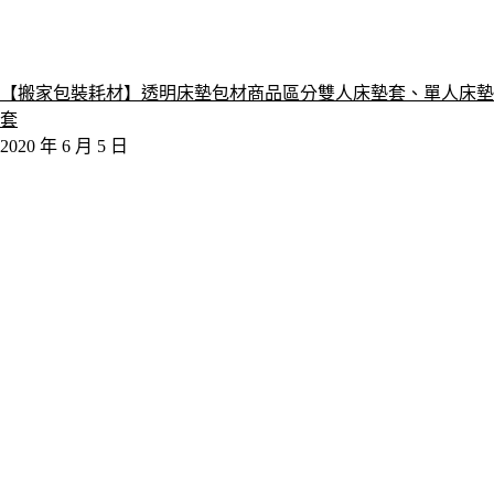
【搬家包裝耗材】透明床墊包材商品區分雙人床墊套、單人床墊
套
2020 年 6 月 5 日