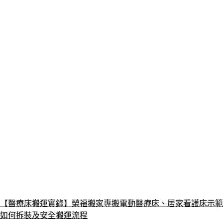
【醫療床搬運實錄】榮福搬家專搬電動醫療床、居家看護床示範
如何拆裝及安全搬運流程