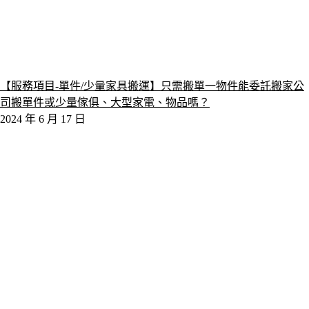
【服務項目-單件/少量家具搬運】只需搬單一物件能委託搬家公
司搬單件或少量傢俱、大型家電、物品嗎？
2024 年 6 月 17 日