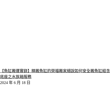
【魚缸搬運實錄】精搬魚缸的榮福搬家細說如何安全搬魚缸組含
底座之水族箱服務
2024 年 6 月 18 日