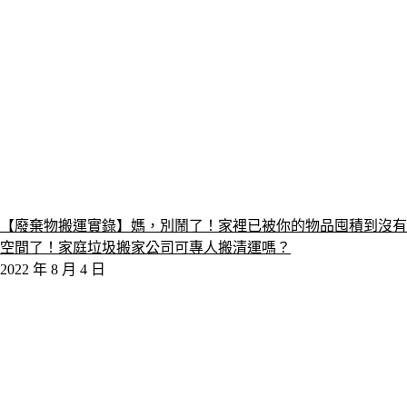
【廢棄物搬運實錄】媽，別鬧了！家裡已被你的物品囤積到沒有
空間了！家庭垃圾搬家公司可專人搬清運嗎？
2022 年 8 月 4 日