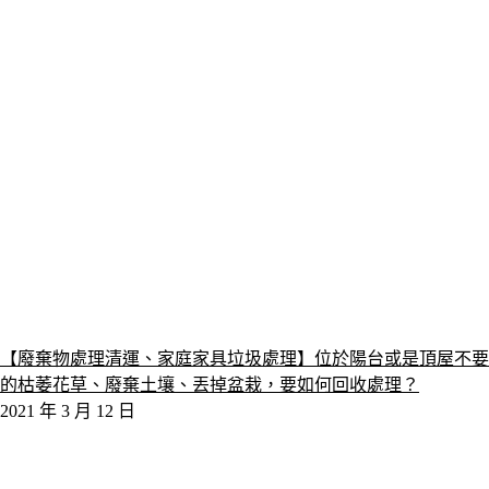
【廢棄物處理清運、家庭家具垃圾處理】位於陽台或是頂屋不要
的枯萎花草、廢棄土壤、丟掉盆栽，要如何回收處理？
2021 年 3 月 12 日