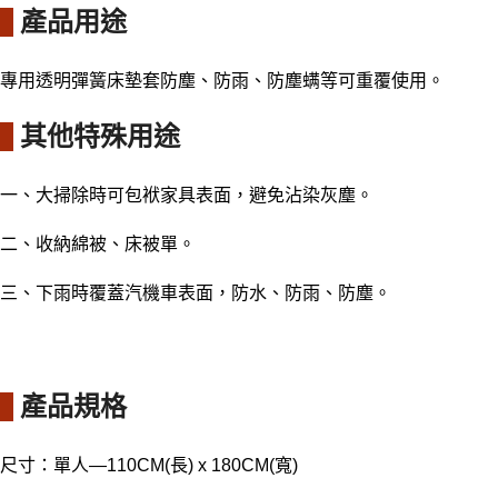
產品用途
專用透明彈簧床墊套防塵、防雨、防塵螨等
可重覆使用。
其他特殊用途
一、
大掃除時可包袱家具表面，避免沾染灰塵。
二、
收納綿被、床被單。
三、
下雨時覆蓋汽機車表面，防水、防雨、防塵。
產品規格
尺寸
：
單人—110CM(長) x 180CM(寬)