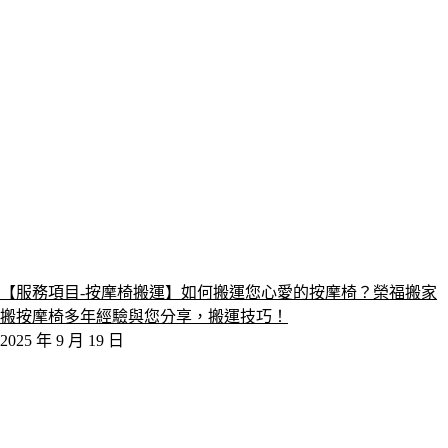
【服務項目-按摩椅搬運】如何搬運您心愛的按摩椅？榮福搬家
搬按摩椅多年經驗與您分享，搬運技巧！
2025 年 9 月 19 日