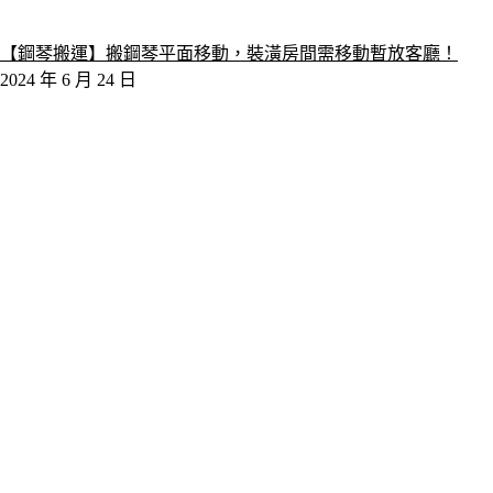
【鋼琴搬運】搬鋼琴平面移動，裝潢房間需移動暫放客廳！
2024 年 6 月 24 日