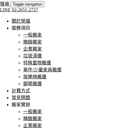
搜尋
Toggle navigation
LINE
02-2651-2727
關於榮福
服務項目
一般搬家
精緻搬家
企業搬家
垃圾清運
特殊重物搬運
單件/少量家具搬運
按摩椅搬運
鋼琴搬運
計費方式
常見問題
搬家實錄
一般搬家
精緻搬家
企業搬家