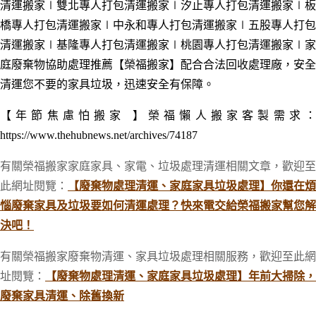
清運搬家
∣雙北
專人打包清運搬家
∣汐止
專人打包清運搬家
∣板
橋
專人打包清運搬家
∣中永和
專人打包清運搬家
∣五股
專人打包
清運搬家
∣基隆
專人打包清運搬家
∣桃園
專人打包清運搬家
∣家
庭廢棄物協助處理推薦
【榮福搬家】配合合法回收處理廠，安全
清運您不要的家具垃圾，迅速安全有保障。
【年節焦慮怕搬家 】榮福懶人搬家客製需求
https://www.thehubnews.net/archives/74187
有關榮福搬家家庭家具、家電、垃圾處理清運相關文章，歡迎至
此網址閱覽：
【廢棄物處理清運、家庭家具垃圾處理】你還在煩
惱廢棄家具及垃圾要如何清運處理？快來電交給榮福搬家幫您解
決吧！
有關榮福搬家廢棄物清運、家具垃圾處理相關服務，歡迎至此網
址閱覽：
【廢棄物處理清運、家庭家具垃圾處理】年前大掃除，
廢棄家具清運、除舊換新