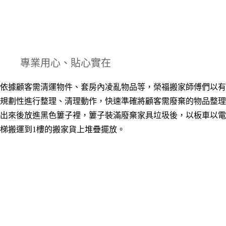
專業用心、貼心實在
依據顧客需清運物件、套房內凌亂物品等，榮福搬家師傅們以有
規劃性進行整理、清理動作，快速準確將顧客需廢棄的物品整理
出來後放進黑色簍子裡，簍子裝滿廢棄家具垃圾後，以板車以電
梯搬運到1樓的搬家貨上堆疊擺放。