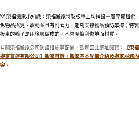
💡 榮福搬家小知識：榮福搬家特製板車上均鋪設一層厚實毯避
免物品搖晃、震動並且有附著力，能夠支撐物品預防摩擦；特製
板車的輪子是用橡膠做成的，不會摩擦刮傷地面材質。
有關榮福搬家公司防護措施等配備，歡迎至此網址閱覽：
【榮福
搬家貨運有限公司】搬家首選，搬家基本配備介紹及搬家服務內
容。