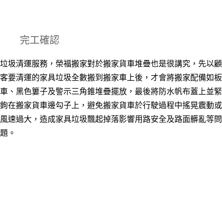
完工確認
垃圾清運服務，榮福搬家對於搬家貨車堆疊也是很講究，先以顧
客要清運的家具垃圾全數搬到搬家車上後，才會將搬家配備如板
車、黑色簍子及警示三角錐堆疊擺放，最後將防水帆布蓋上並緊
鉤在搬家貨車邊勾子上，避免搬家貨車於行駛過程中搖晃震動或
風速過大，造成家具垃圾飄起掉落影響用路安全及路面髒亂等問
題。