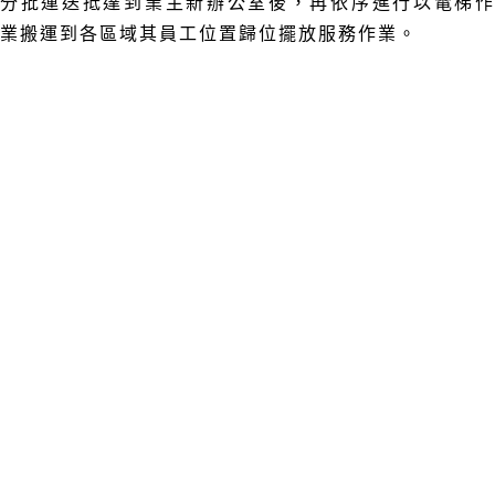
分批運送抵達到業主新辦公室後，再依序進行以電梯作
業搬運到各區域其員工位置歸位擺放服務作業
。