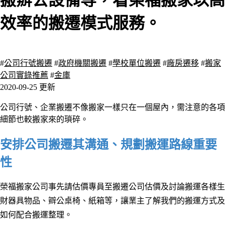
搬辧公設備等，看榮福搬家以高
效率的搬遷模式服務。
2410 瀏覽
#
公司行號搬遷
#
政府機關搬遷
#
學校單位搬遷
#
廠房遷移
#
搬家
公司實錄推薦
#
金庫
2020-09-25 更新
公司行號、企業搬遷不像搬家一樣只在一個屋內，需注意的各項
細節也較搬家來的瑣碎。
安排公司搬遷其溝通、規劃搬運路線重要
性
榮福搬家公司事先請估價專員至搬遷公司估價及討論搬運各樣生
財器具物品、辧公桌椅
、
紙箱等
，讓業主了解我們的搬運方式及
如何配合搬運整理
。