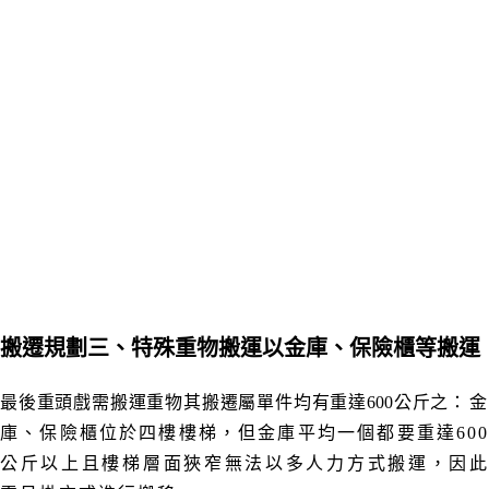
搬遷規劃三
、特殊重物搬運以金庫
、
保險櫃等搬運
最後重頭戲需搬運重物其搬遷屬單件均有重達600公斤之
：
庫
、保險櫃位於四樓樓梯
，
但金庫平均一個都要重達60
公斤以上且樓梯層面
狹
窄無法以多人力方式搬運
，因