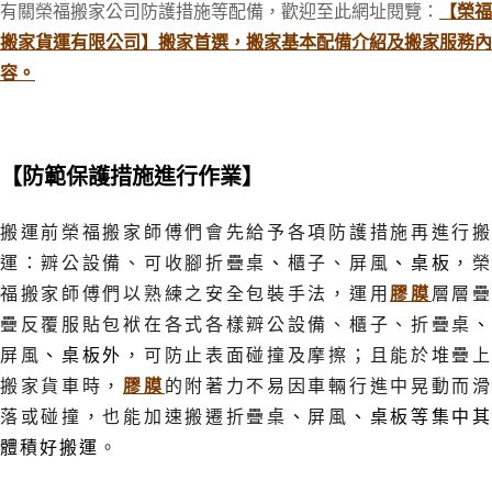
有關榮福搬家公司防護措施等配備，歡迎至此網址閱覽：
【榮福
搬家貨運有限公司】搬家首選，搬家基本配備介紹及搬家服務內
容。
【防範保護措施進行作業
】
搬運前榮福搬家師傅們會先給予各項防護措施再進行搬
運
：辧公設備
、可收腳折疊桌
、
櫃子、屏風
、桌板
，
福搬家師傅們以熟練之安全包裝手法
，運用
膠膜
層層
疊反覆服貼包袱在各式各樣辧公設備
、櫃子
、折疊桌
屏風
、桌板外
，可防止表面碰撞及
摩擦；且能於堆疊
搬家貨車時，
膠膜
的附著力不易因車輛行進中晃動而
落或碰撞，也能加速搬遷
折疊桌
、
屏風
、桌板等集中
體積好搬運
。