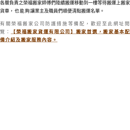
各層負責之榮福搬家師傅們陸續搬運移動到一樓等待搬運上搬家
貨車
，也能夠
讓業主及職員們順便清點搬運名單。
有關榮福搬家公司防護措施等備配
，歡迎至此網址
覽：
【榮福搬家貨運有限公司】搬家首選，搬家基本
備介紹及搬家服務內容。