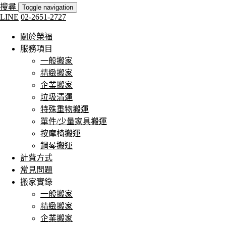
搜尋
Toggle navigation
LINE
02-2651-2727
關於榮福
服務項目
一般搬家
精緻搬家
企業搬家
垃圾清運
特殊重物搬運
單件/少量家具搬運
按摩椅搬運
鋼琴搬運
計費方式
常見問題
搬家實錄
一般搬家
精緻搬家
企業搬家