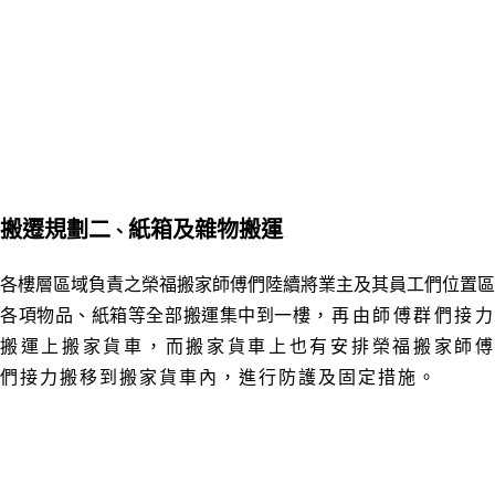
搬遷規劃二
紙箱及雜物搬運
、
各樓層區域負責之榮福搬家師傅們陸續將業主及其員工們位置區
各項
物品、紙箱等全部搬運集中到一樓
，再由師傅群們接
搬運上搬家貨車
，而搬家
貨車上也有安排榮福搬家師
們接力搬移到搬家貨車內
，
進行防護及固定措施
。