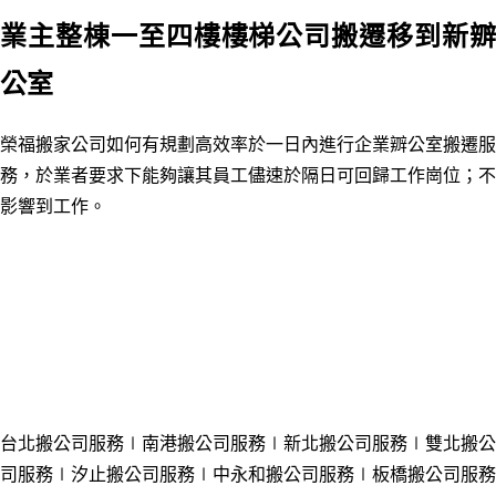
業主整棟一至四樓樓梯公司搬遷移到新辧
公室
榮福搬家公司如何有規劃高效率於一日內進行企業辧公室搬遷服
務，於業者要求下能夠讓其員工儘速於隔日可回歸工作崗位；不
影響到工作。
台北搬公司服務
∣南港
搬公司服務
∣新北
搬公司服務
∣雙
北
搬公
司服務
∣汐止
搬公司服務
∣中永和
搬公司服務
∣板橋
搬公司服務