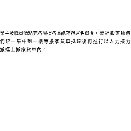
業主及職員清點完
各層樓各區紙箱
搬運
名單後
，榮福搬家師
們統一集中到一樓等搬家貨車抵達後再進行以人力接力
搬運上搬家貨車內
。