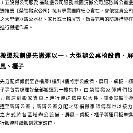
∣五股
搬公司服務
|基隆
搬公司服務
|桃園
清
搬公司服務
|
辧公室
遷推薦【榮福搬家公司】擁有專業團隊細心實在，會依據貴公司
之大型儀器辧公器材、家具或桌椅屏等
，
做最完善的防護措施在
進行搬遷作業。
搬遷規劃優先搬運以一
大型辦公桌椅設備
、
、
風
、櫃子
先分配師傅們至各樓層1樓到4樓將辦公設備、屏風
、桌板
、
子
等包裹處理好全部搬運到一樓集中
，由榮福搬家師傅們
力搬運到搬家貨車上進行運送依序以大件
、重要設備等搬
遷至
新辧公室
；新辧公室分配之榮福搬家師傅群也以接
之方式將各區域辦公設備
、屏風
、桌板
、
櫃子
等運用板車
行搬運陸續搬到就定歸位。