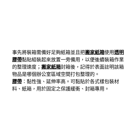
事先將裝箱需備好足夠紙箱並且把
搬家紙箱
使用
透明
膠帶
黏貼組裝起來放置一旁備用，以便後續裝箱作業
的整理速度；
搬家紙箱
封箱後，記得於表面註明該箱
物品是哪個辦公室區域空間打包整理的。
膠帶
：黏性強、延伸率高。可黏貼於各式樣包裝材
料、紙箱，用於固定之保護緩衝、封箱專用。