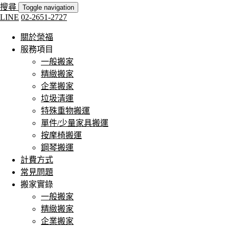
搜尋
Toggle navigation
LINE
02-2651-2727
關於榮福
服務項目
一般搬家
精緻搬家
企業搬家
垃圾清運
特殊重物搬運
單件/少量家具搬運
按摩椅搬運
鋼琴搬運
計費方式
常見問題
搬家實錄
一般搬家
精緻搬家
企業搬家