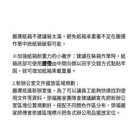
搬運紙箱不建議裝太滿，避免紙箱承重量不足在搬運
作業中途紙箱破裂可能。
※加強紙箱耐重力的小撇步：建議在裝箱作業時，紙
箱底部可使用
膠帶
由中間向側以田字交錯方式黏貼牢
固，就可增加紙箱乘載重量。
2.新辦公室文件擺放區域規劃：
搬運抵達新辦室後，為了可以讓員工能夠快速找到使
用文件等資料，榮福搬家團隊會建議顧客先把新辦公
室區塊位置規劃好，搭配不同顏色作區分布，榮福搬
家師傅會依據區塊標示把各式辦公用品擺放定位。