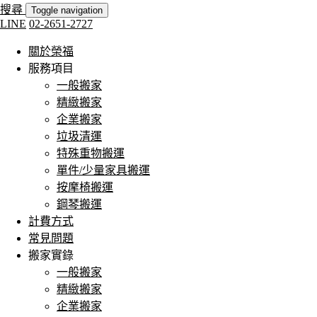
搜尋
Toggle navigation
LINE
02-2651-2727
關於榮福
服務項目
一般搬家
精緻搬家
企業搬家
垃圾清運
特殊重物搬運
單件/少量家具搬運
按摩椅搬運
鋼琴搬運
計費方式
常見問題
搬家實錄
一般搬家
精緻搬家
企業搬家