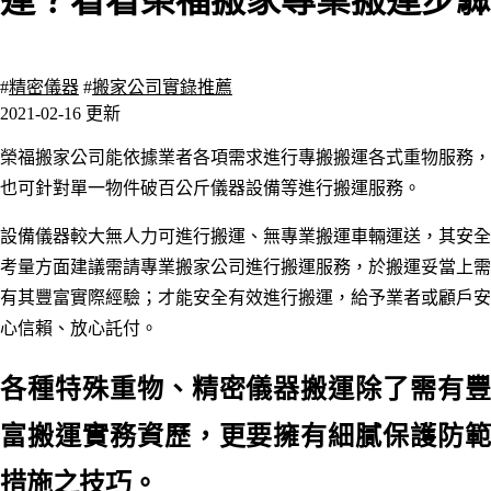
運？看看榮福搬家專業搬運步驟
1123 瀏覽
#
精密儀器
#
搬家公司實錄推薦
2021-02-16 更新
榮福搬家公司能依據業者各項需求進行專搬搬運各式重物服務，
也可針對
單一物件破百公斤儀器設備等進行搬運服務。
設備儀器較大無人力可進行搬運、無專業搬運車輛運送，其安全
考量方面建議需請專業搬家公司進行搬運服務，於
搬運妥當上需
有其豐富實際經驗；才能安全有效進行搬運，給予業者或顧戶安
心信賴
、
放心託付。
各種特殊重物、精密儀器搬運除了需有豐
富搬運實務資歷，更要擁有細膩保護防範
措施之技巧。