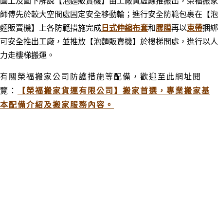
圖上及圖下解說【泡麵販賣機】由工廠
黃虛線推搬出，榮福搬家
師傅先於較大空間處
固定
安全移動輪；進行安全防範
包裹在
【泡
麵販賣機】上各防範措施完成
日式伸縮布套
和
膠膜
再以
束帶
捆綁
可安全推出工廠
，並推放
【泡麵販賣機】
於樓梯間處，進行以人
力走樓梯搬運
。
有關榮福搬家公司防護措施等配備，
歡迎至此網址閱
覽：
【榮福搬家貨運有限公司】搬家首選，專業搬家基
本配備介紹及搬家服務內容。