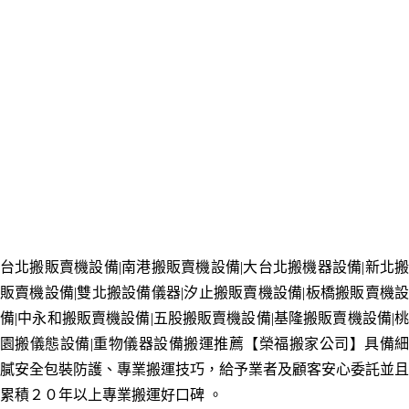
台北搬販賣機設備|南港
搬販賣機設備|大台北搬機器設備
|新北
販賣機設備
|雙北搬
設備儀器
|汐止
搬販賣機設備
|板橋
搬販賣機
備
|中永和
搬販賣機設備
|五股
搬販賣機設備
|基隆
搬販賣機設備|
園
搬儀態設備
|重物儀器設備搬運推薦【榮福搬家公司】具備
膩安全包裝防護、專業搬運技巧，給予業者及顧客安心委託並且
累積２０年以上專業搬運好口碑
。