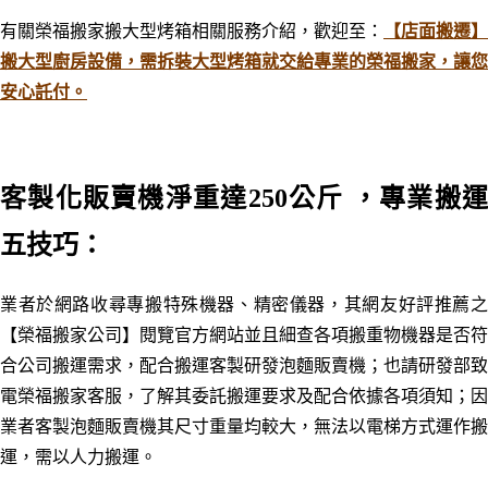
有關榮福搬家搬大型烤箱相關服務介紹，歡迎至：
【店面搬遷】
搬大型廚房設備，需拆裝大型烤箱就交給專業的榮福搬家，讓您
安心託付。
客製化販賣機淨重達250公斤
，
專業搬
五技巧：
業者於網路收尋專搬特殊機器、精密儀器，其網友好評推薦之
【榮福搬家公司】閱覽官方網站並且細查各項搬重物機器是否符
合公司搬運需求，配合搬運客製研發泡麵販賣機；也請研發部致
電榮福搬家客服，了解其委託搬運要求及配合依據各項須知；因
業者客製泡麵販賣機其尺寸重量均較大，無法以電梯方式運作搬
運，需以人力搬運。