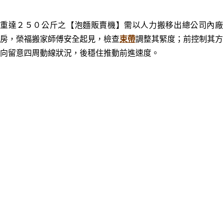
重達２５０公斤之
【泡麵販賣機】
需以人力搬移出總公司內
房，榮福搬家師傅安全起見，檢查
束帶
調整其緊度；前控制其方
向留意四周動線狀況，後穩住推動前進速度。