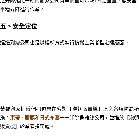
之升降尾比一般的搬家公司貨車耐重可承載1噸之重量，能安全
平穩昇降進行作業
。
五、安全定位
運送到總公司也是以樓梯方式進行揹搬上業者指定樓層面。
榮福搬家師傅們
把
包裹在客製
【泡麵販賣機】上之各項防範
施：
束帶
、
膠膜
和
日式布套
一一卸除帶離總公司
，並推放
【泡麵
販賣機】
於業者指定處
。