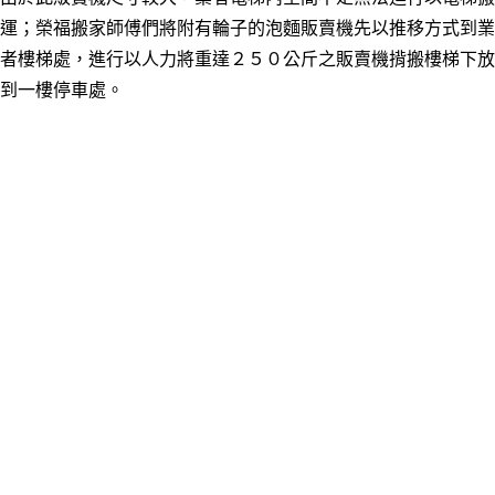
運； 榮福搬家師傅們將附有輪子的泡麵販賣機先以推移方式到業
者樓梯處，進行以人力將重達２５０公斤之販賣機揹搬樓梯下放
到一樓停車處。