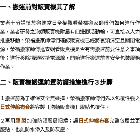
一
、搬運前對販賣機其了解
業者十分謹慎於搬運當日全權觀看榮福搬家師傅們如何進行作
業，業者研發之泡麵販賣機附屬有四邊腳活動輪，可直接以人力
推搬移動。榮福搬家師傅們確認販賣機
已經將裏頭清空且關閉電
源，榮福搬家師傅巡查觀看販賣機是否有需搬運前要注意之事項
後；進行移除插頭收拾電源線，開始進行搬運前置安全包裝服務
作業。
二
、販賣機搬運前置防護措施進行３步驟
１搬運前為了確保安全無碰撞，榮福搬家師傅們先以包覆性強之
日式伸縮布套
將客製
【泡麵販賣機】
服貼包覆住。
２再用
膠膜
加強防護
層層捆繞；讓
日式伸縮布套
完整包覆並
服貼，也能防水滲入及
防灰塵。