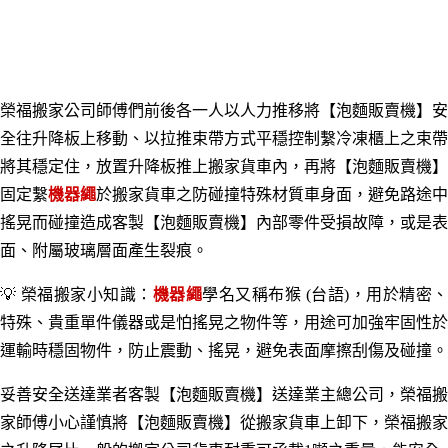
榮福搬家公司師傅們前後各一人以人力推移將【泡麵販賣機】安
全往升降板上移動、以拉推束帶方式平穩控制繫冷凍櫃上之束帶
將其穩定住，
放置升降板推上搬家貨車內，再將
【泡麵販賣機】
固定繫
機器繩
於搬家
貨車之
防碰撞特殊材質車身面，避免路途中
搖晃而碰撞造成客製
【泡麵販賣機】
內部零件受損故障，或是表
面、附屬玻璃層面產生裂痕。
💡 榮福搬家小知識：
機器繩
學名又稱布猴 (台語)，用於精密
特殊、貴重單件儀器或是怕搖晃之物件等，用途可加強牢固性於
運輸時穩固物件，防止震動、搖晃，避免表面摩擦刮傷及碰撞。
妥善安全送達業者客製
【泡麵販賣機】
送達業主總公司，榮福搬
家師傅小心謹慎將
【泡麵販賣機】
從搬家貨車上卸下
，榮福搬家