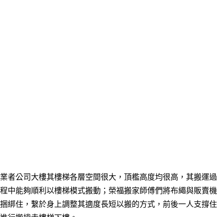
業者公司大樓其樓梯各層空間很大，頂檻高度均很高，其搬運過
程中能夠順利以樓梯模式搬動；
榮福搬家師傅們
將布繩與販賣機
捆綁住，繫於身上調整其適度長短以搬的方式，前後一人支撐住