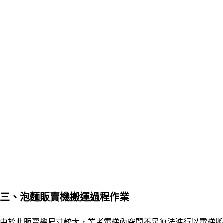
三
、
泡麵販賣機搬運過程作業
由於此販賣機尺寸較大，業者電梯內空間不足無法進行以電梯搬