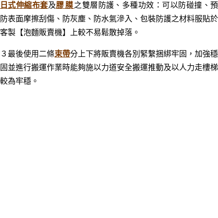
日式伸縮布套
及
膠膜
之雙層防護、多種功效：可以防碰撞、
防表面摩擦刮傷、防灰塵、防水氣滲入、包裝防護之材料服貼於
客製
【泡麵販賣機】
上較不易鬆散掉落。
３最後使用二條
束帶
分上下將販賣機各別緊繫捆綁牢固，加強穩
固並進行搬運作業時能夠施以力道安全搬運推動及以人力走樓梯
較為牢穩
。