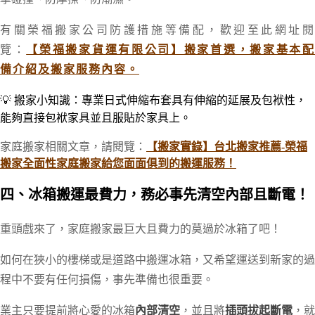
有關榮福搬家公司防護措施等備配
，歡迎至此網址
覽：
【榮福搬家貨運有限公司】搬家首選，搬家基本
備介紹及搬家服務內容。
💡
搬
家小知識：
專業日式伸縮布套具
有
伸縮的延展及包袱
性，
能夠直接包袱家具並且服貼於家具上
。
家庭搬家相關文章，請閱覽：
【搬家實錄】台北搬家推薦-榮福
搬家全面性家庭搬家給您面面俱到的搬運服務！
四、冰箱搬運最費力，務必事先清空內部且斷電！
重頭戲來了，家庭搬家最巨大且費力的莫過於冰箱了吧！
如何在狹小的樓梯或是道路中搬運冰箱，又希望運送到新家的過
程中不要有任何損傷，事先準備也很重要。
業主只要提前將心愛的冰箱
內部清空
，並且將
插頭拔起斷電
，就