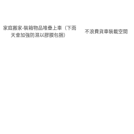
家庭搬家-裝箱物品堆疊上車（下雨
不浪費貨車裝載空間
天會加強防濕以膠膜包捆）