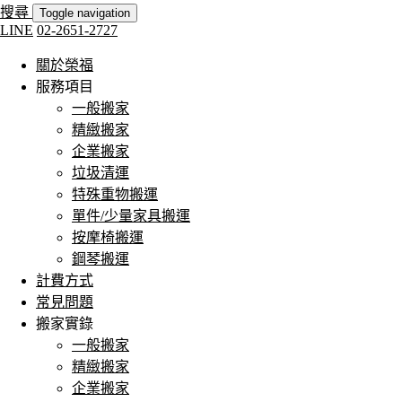
搜尋
Toggle navigation
LINE
02-2651-2727
關於榮福
服務項目
一般搬家
精緻搬家
企業搬家
垃圾清運
特殊重物搬運
單件/少量家具搬運
按摩椅搬運
鋼琴搬運
計費方式
常見問題
搬家實錄
一般搬家
精緻搬家
企業搬家