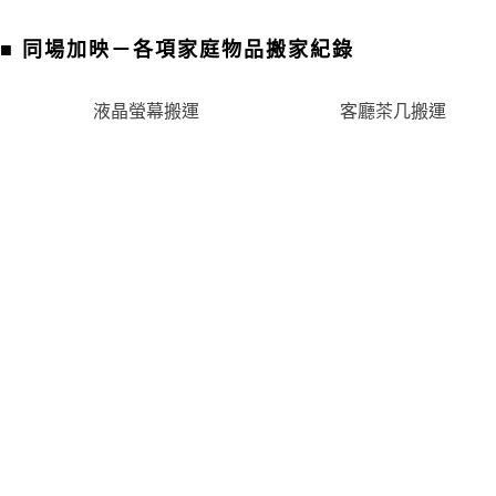
■
同場加映－各項家庭物品搬家紀錄
液晶螢幕搬運
客廳茶几搬運