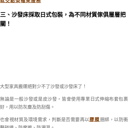
就交給榮福來服務
三、沙發床採取日式包裝，為不同材質傢俱層層把
關！
大型家具搬運絕對少不了沙發或沙發床了！
無論是一般沙發或是皮沙發，皆會使用專業日式伸縮布套包裹
好，用以防灰塵及防刮傷。
也會視材質及環境需求，判斷是否需要再以
膠膜
捆綁，以防
擊碰撞、
防摩擦、防潮濕。