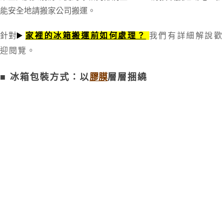
能安全地請搬家公司搬運。
針對
▶️
家裡的冰箱
搬運前
如何處理？
我們有詳細解說
迎閱覽
。
■
冰箱包裝方式：
以
層層
捆繞
膠膜