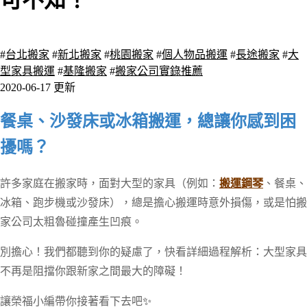
可不知！
5079 瀏覽
#
台北搬家
#
新北搬家
#
桃園搬家
#
個人物品搬運
#
長途搬家
#
大
型家具搬運
#
基隆搬家
#
搬家公司實錄推薦
2020-06-17 更新
餐桌、沙發床或冰箱搬運，總讓你感到困
擾嗎？
許多家庭在搬家時，面對大型的家具（例如：
搬運鋼琴
、餐桌、
冰箱、跑步機或沙發床），總是擔心搬運時意外損傷，或是怕搬
家公司太粗魯碰撞產生凹痕。
別擔心！我們都聽到你的疑慮了，快看詳細過程解析：大型家具
不再是阻擋你跟新家之間最大的障礙！
讓榮福小編帶你接著看下去吧
✨