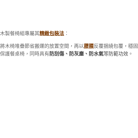
木製餐椅組專屬其
精緻包裝法
：
將木椅堆疊節省搬運的放置空間，再以
膠膜
反覆捆繞包覆，穩固
保護餐桌椅，同時具有
防刮傷、防灰塵、防水氣
等防範功效
。