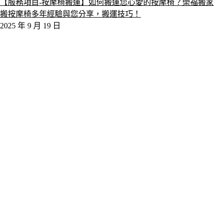
【服務項目-按摩椅搬運】如何搬運您心愛的按摩椅？榮福搬家
搬按摩椅多年經驗與您分享，搬運技巧！
2025 年 9 月 19 日