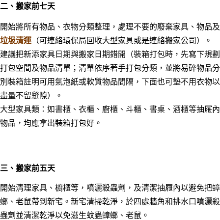
二、
搬家前七天
開始將所有物品、衣物分類整理，處理不要的廢棄家具、物品及
垃圾清運
（可連絡環保局回收大型家具或是連絡搬家公司）。
建議把新添家具日期與搬家日期錯開（
裝箱打包時，先寫下規劃
打包空間及物品清單；清單依序著手打包分類，並將易碎物品分
別裝箱註明可用氣泡紙或軟質物品間隔，下面也可墊不用衣物以
盡量不留縫隙）。
大型家具類：如書櫃、衣櫃、廚櫃、斗櫃、書桌、酒櫃等抽屜內
物品，均應拿出裝箱打包好。
三
、搬家前五天
開始清理家具、櫥櫃等，噴灑殺蟲劑，及清潔抽屜內以避免把蟑
螂、老鼠帶到新宅。新宅清掃乾淨，於四處牆角和排水口噴灑殺
蟲劑並清潔乾淨以免滋生蚊蟲蟑螂、老鼠。