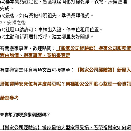
(4)基本物品就定位，各區域房間也打掃乾淨，衣物、床鋪整理
完
成
。
(5)最後，如有祭祀神明祖先，準備祭拜儀式。
2、安頓之後
(1)社區申請許可：車輛出入證、停車位租用位置。
(2)主動和新鄰居打招呼，建立鄰里友好關係。
有關搬家事宜，歡迎點閲：
【搬家公司經驗談】搬家公司服務流
程由詢價、搬家事宜、契約書簽定
有關搬家需注意事項文章可接結至
：
【搬家公司經驗談】新屋入
厝搬遷時安床位有甚麼禁忌呢？榮福搬家公司貼心整理一套資訊
給您參考
💬 你想了解更多搬家服務嗎？​
【搬家公司經驗談】搬家最怕大型家電受損，看榮福搬家如何呵