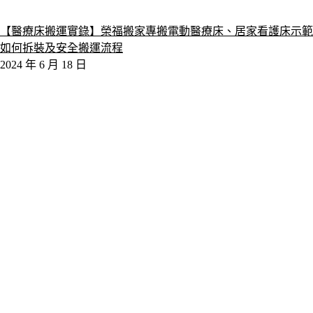
【醫療床搬運實錄】榮福搬家專搬電動醫療床、居家看護床示範
如何拆裝及安全搬運流程
2024 年 6 月 18 日