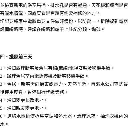
並檢查新宅的浴室馬桶、排水孔是否有暢通，天花板和牆面是否
有漏水情況，
四處
查看是否還有需要補
修的地方。
切記要將家中電腦重要文件做好備份，以防萬一。
拆除複雜電器
設備線路時，建議在線路和端子上註記分類、編號。
四、
搬家前三天
1、通知處理新宅及舊居有線(無線)電視安裝及移機手續。
2、辦理舊居室內電話停機及新宅移機手續。
3、舊居、新宅需向房東或電力、天然瓦斯、自來水公司查詢最
後使用度數，暫停銀行代繳業務。
4、通知變更郵政地址。
5、通知親友變更地址。
6、連絡水電師傅拆裝空調和熱水器，清理冰箱
、
抽
洗衣機內
水
。