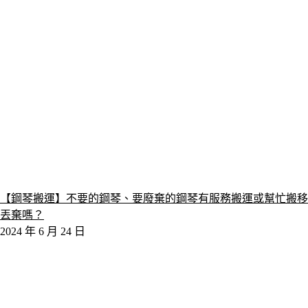
【鋼琴搬運】不要的鋼琴、要廢棄的鋼琴有服務搬運或幫忙搬移
丟棄嗎？
2024 年 6 月 24 日