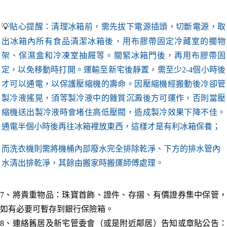
💡
貼
心提醒：
清理冰箱前
，需先拔下電源插頭，切斷電源，取
出冰箱內所有食品清潔冰箱後，用布膠帶固定冷藏室的擱物
架、保濕盒和冷凍室抽屜等。
關緊冰箱門後，再用布膠帶固
定，以免移動時打開。運輸至新宅後靜置，需至少2-4個小時後
才可以通電，以保護壓縮機的壽命。因壓縮機經搬動後冷卻管
製冷液搖晃，
須等製冷液中的雜質沉澱後方可運作，否則當壓
縮機送出製冷液時會堵住高低壓閥，造成製冷效果下降不佳。
通電半個小時後再往冰箱裡放東西，這樣才是有利冰箱保養；
而
洗衣機
則
需將機桶內部廢水完全排除乾淨、下方的排水管內
水清出排乾淨，其餘由搬家時搬運師傅處理。
7、將貴重物品：珠寶首飾、證件、存摺、有價證券集中保管，
如有必要可暫存到銀行保險箱。
8、連絡舊居及新宅管委會（或是附近鄰居）告知或章貼公
告