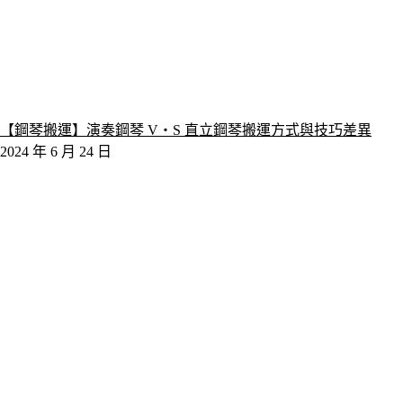
【鋼琴搬運】演奏鋼琴 V‧S 直立鋼琴搬運方式與技巧差異
2024 年 6 月 24 日