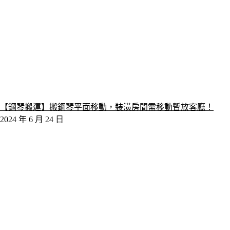
【鋼琴搬運】搬鋼琴平面移動，裝潢房間需移動暫放客廳！
2024 年 6 月 24 日