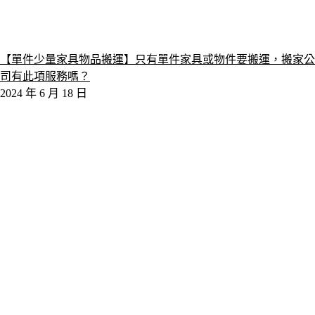
【單件少量家具物品搬運】只有單件家具或物件要搬運，搬家公
司有此項服務嗎？
2024 年 6 月 18 日