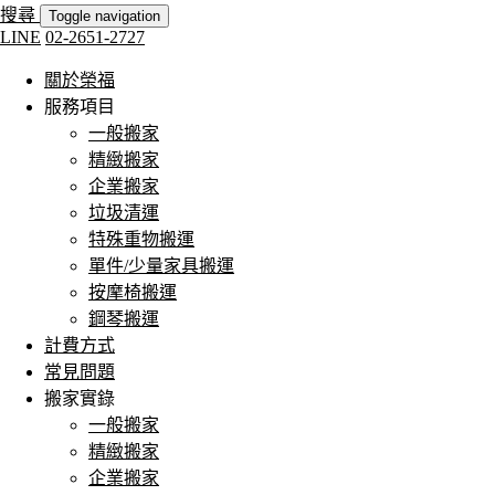
搜尋
Toggle navigation
LINE
02-2651-2727
關於榮福
服務項目
一般搬家
精緻搬家
企業搬家
垃圾清運
特殊重物搬運
單件/少量家具搬運
按摩椅搬運
鋼琴搬運
計費方式
常見問題
搬家實錄
一般搬家
精緻搬家
企業搬家