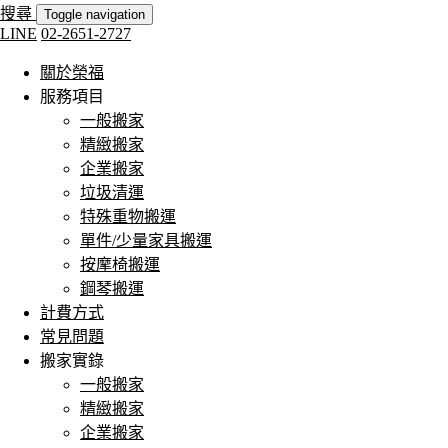
搜尋
Toggle navigation
LINE
02-2651-2727
關於榮福
服務項目
一般搬家
精緻搬家
企業搬家
垃圾清運
特殊重物搬運
單件/少量家具搬運
按摩椅搬運
鋼琴搬運
計費方式
常見問題
搬家實錄
一般搬家
精緻搬家
企業搬家