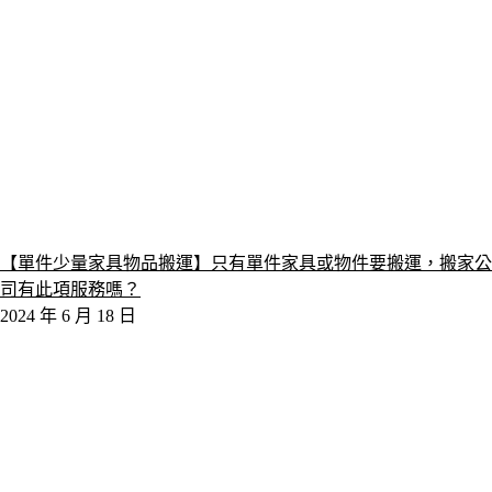
【單件少量家具物品搬運】只有單件家具或物件要搬運，搬家公
司有此項服務嗎？
2024 年 6 月 18 日