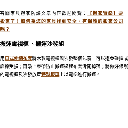
有關家具搬家防護文章內容歡迎閱覽：
【搬家實錄】要
搬家了！如何為您的家具找到安全、有保護的搬家公司
呢？
搬運電視櫃
、搬運沙發組
用
日式伸縮布套
將木製電視櫃與沙發整個包覆，可以避免碰撞或
磨擦受損；再繫上束帶防止搬運過程布套滑開掉落；將做好保護
的電視櫃及沙發放置
特製板車
上以電梯進行搬運。