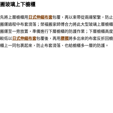
搬玻璃上下櫥櫃
先將上層櫥櫃用
日式伸縮布套
包覆，再以束帶從兩邊緊繫，防止
搬運過程中布套滑落；榮福搬家師傅合力將此大型玻璃上層櫥櫃
搬運至一旁放置，準備進行下層櫥櫃的防護作業；下層櫥櫃高度
較低以
日式伸縮布套
包覆後，再用
膠膜
將多出來的布套反折回櫥
櫃上一同包裹起來，防止布套滑落、也給櫥櫃多一層的防護。