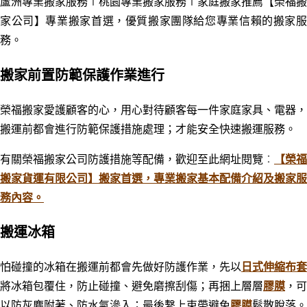
蘆洲
專業搬家服務
∣桃園
專業搬家服務
∣
家庭搬家推薦【榮福搬
家公司】專業搬家首選，優質搬家團隊給您專業信賴的搬家服
務。
搬家前置防範保護作業進行
榮福搬家愛護顧客的心
，用心對待顧客每一件家庭
家具、電器
，
搬運前都會進行防範保護措施處理；才能安全快速搬運服務。
有關榮福搬家公司防護措施等配備，歡迎至此網址閱覽
：
【榮福
搬家貨運有限公司】搬家首選，專業搬家基本配備介紹及搬家服
務內容。
搬運冰箱
怕碰撞的冰箱在搬運前都會先做好防護作業，先以
日式伸縮布套
將冰箱包覆住，防止碰撞、避免磨擦刮傷；再捆上層層
膠膜
，可
以防灰塵附著、防水氣滲入；最後繫上束帶避免
膠膜
鬆散脫落。