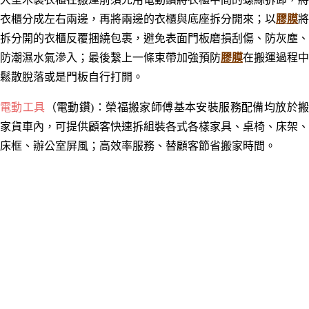
衣櫃分成左右兩邊，再將兩邊的衣櫃與底座拆分開來；以
膠膜
將
拆分開的衣櫃反覆捆繞包裹，避免表面門板磨損刮傷、防灰塵、
防潮濕水氣滲入；最後繫上一條束帶加強預防
膠膜
在搬運過程中
鬆散脫落或是門板自行打開。
電動工具
（電動鑽)
：
榮福搬家師傅基本安裝服務配備均放於
家貨車內，
可提供顧客快速拆組裝各式各樣家具、桌椅
、床架
、
床框
、辦公室屏風；
高效率服務
、
替顧客節省搬家時間
。