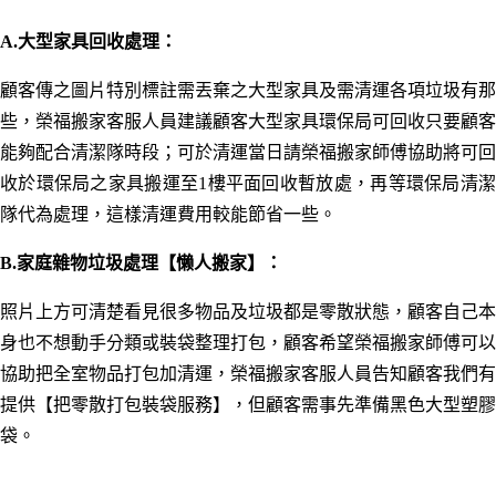
A.大型家具回收處理：
顧客傳之圖片特別標註需丟棄之大型家具及需清運各項垃圾有那
些，榮福搬家客服人員建議顧客大型家具環保局可回收只要顧客
能夠配合清潔隊時段；可於清運當日請榮福搬家師傅協助將可回
收於環保局之家具搬運至1樓平面回收暫放處，再等環保局
清
隊
代為處理，這樣清運費用較能節省一些。
B.家庭雜物垃圾處理
【懒人搬家】
：
照片上方可清楚看見很多物品及垃圾都是零散狀態，顧客自己本
身也不想動手分類或裝袋整理打包，顧客希望榮福搬家師傅可以
協助把全室物品打包加清運，榮福搬家客服人員告知顧客我們有
提供【把零散打包裝袋服務】，但顧客需事先準備黑色大型塑膠
袋。