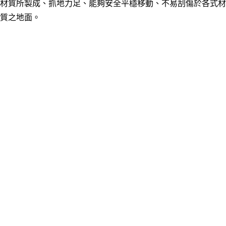
材質所製成、抓地力足、能夠安全平穩移動、不易刮傷於各式材
質之地面。