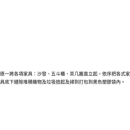
逐一將各項家具：沙發、五斗櫃
、茶几搬直立起，依序把各式家
具底下縫隙堆積雜物及垃圾撿起及掃到打包到黑色塑膠袋內。