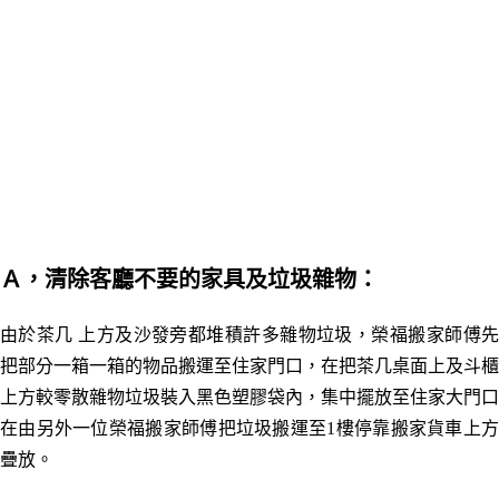
Ａ，清除客廳不要的家具及垃圾雜物：
由於茶几 上方及沙發旁都堆積許多雜物垃圾，榮福搬家師傅先
把部分一箱一箱的物品搬運至住家門口，在把茶几桌面上及斗櫃
上方較零散雜物垃圾裝入黑色塑膠袋內，集中擺放至住家大門口
在由另外一位榮福搬家師傅把垃圾搬運至1樓停靠搬家貨車上方
疊放。