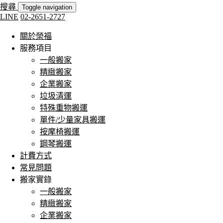
搜尋
Toggle navigation
LINE
02-2651-2727
關於榮福
服務項目
一般搬家
精緻搬家
企業搬家
垃圾清運
特殊重物搬運
單件/少量家具搬運
按摩椅搬運
鋼琴搬運
計費方式
常見問題
搬家實錄
一般搬家
精緻搬家
企業搬家