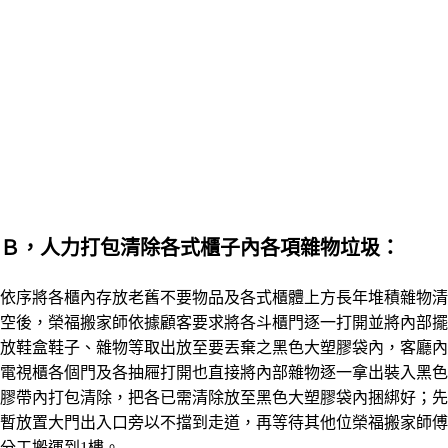
Ｂ，人力打包清除各式
櫃子內各項雜物垃圾：
依序將各櫃內存放老舊不要物品及各式櫃體上方長年堆積雜物清
空後，榮福搬家師依據顧客要求將各斗櫃門逐一打開並將內部擺
放鞋盒鞋子
、
雜物等取出放至要丟棄之黑色大塑膠袋內，客廳內
電視櫃各個門及各抽屜打開也直接將內部雜物逐一拿出裝入黑色
膠帶內打包清除，把各已需清除放至
黑色大塑膠袋內捆綁好；先
暫放
置大門出入口旁以不擋到走道，再等待其他位榮福搬家師傅
分工搬運到1樓。