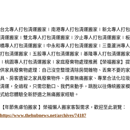
台北專人打包清運搬家∣南港
專人打包清運搬家
∣新北
專人打包
清運搬家
∣雙北
專人打包清運搬家
∣汐止
專人打包清運搬家
∣板
橋
專人打包清運搬家
∣中永和
專人打包清運搬家
∣三重蘆洲
專人
打包清運搬家
∣五股
專人打包清運搬家
∣基隆
專人打包清運搬家
∣桃園
專人打包清運搬家
∣家庭廢棄物處理推薦【榮福搬家】提
供家具廢棄物處理：自己沒空整理清除房間雜物
、
丟棄不要的家
具、房客遺留之家具廢棄物件、房東無痛搬家、專業合法化垃圾
清運，全過程，只需您動口、我們來動手，跳脫以往傳統搬家模
式給您體驗全新舒適之無痛搬家經驗。
【年節焦慮怕搬家 】榮福懶人搬家客製需求，歡迎至此瀏覽：
https://www.thehubnews.net/archives/74187