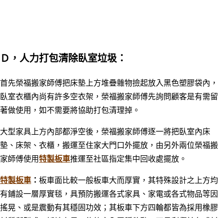
Ｄ，人力打包清除臥室垃圾：
首先榮福搬家師傅把床墊上方堆疊雜物撿起放入黑色塑膠袋內，
臥室衣櫃內尚有許多空衣架，榮福搬家師傅先詢問顧客是有需留
著做使用，如不需要將協助打包清理掉。
大型家具上方內部都淨空後，榮福搬家師傅逐一將把臥室內床
墊、床架、衣櫃，搬運至住家大門口外擺放，由另外兩位榮福搬
家師傅使用
特製板車
推運至社區指定集中回收處擺放。
特製板車
：
板車面比較一般板車大而厚實，其特殊設計之上方均
有鋪設一層厚實毯，具預防搬運各式家具、家電或各式物品等因
搖晃、或是震動有其穩固功效；其板車下方四輪都皆為採用橡膠