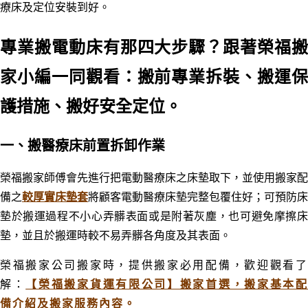
療床及定位安裝到好。
專業搬電動床有那四大步驟？跟著榮福搬
家小編一同觀看：搬前專業拆裝、搬運保
護措施、搬好安全定位。
一、搬醫療床前置拆卸作業
榮福搬家師傅會先進行把電動醫療床之床墊取下，並使用搬家配
備之
較厚實床墊套
將顧客電動醫療床墊完整包覆住好；可預防床
墊於搬運過程不小心弄髒表面或是附著灰塵，也可避免摩擦床
墊，並且於搬運時較不易弄髒各角度及其表面。
榮福搬家公司搬家時，提供搬家必用配備
，歡迎觀看
解：
【榮福搬家貨運有限公司】搬家首選，搬家基本
備介紹及搬家服務內容。