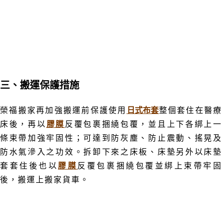
三、
搬運保
護措施
榮福搬家再加強搬運前保護使用
日式布套
整個套住在
醫療
床後
，再以
膠膜
反覆包裹捆繞包覆，並且上下各綁上
條束帶加強牢固性；可達到防灰塵
、
防止震動、搖晃
防水氣滲入之功效。
拆卸下來之
床板
、
床墊另外以床
套套住後也以
膠膜
反覆包裹捆繞包覆並綁上束帶牢
後
，搬運上搬家貨車
。