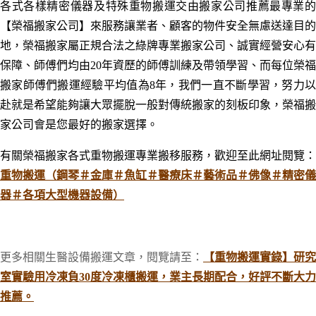
各式各樣精密儀器及特殊重物搬運交由搬家公司推薦最專業的
【榮福搬家公司】來服務讓業者、顧客的物件安全無慮送達目的
地，榮福搬家屬正規合法之綠牌專業搬家公司、誠實經營安心有
保障、師傅們均由20年資歷的師傅訓練及帶領學習、而每位榮福
搬家師傅們搬運經驗平均值為8年，我們一直不斷學習
，努力
赴就是希望能夠讓大眾擺脫一般對傳統搬家的刻板印象，榮福搬
家公司會是您最好的搬家選擇。
有關榮福搬家各式重物搬運專業搬移服務，歡迎至此網址閱覽：
重物搬運（鋼琴＃金庫＃魚缸＃醫療床＃藝術品＃佛像＃精密儀
器＃各項大型機器設備）
更多相關生醫設備搬運文章
，
閱覽請至
：
【重物搬運實錄】研究
室實驗用冷凍負30度冷凍櫃搬運，業主長期配合，好評不斷大力
推薦。