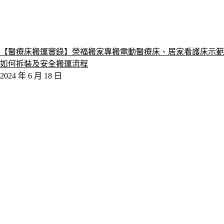
【醫療床搬運實錄】榮福搬家專搬電動醫療床、居家看護床示範
如何拆裝及安全搬運流程
2024 年 6 月 18 日