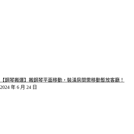
【鋼琴搬運】搬鋼琴平面移動，裝潢房間需移動暫放客廳！
2024 年 6 月 24 日