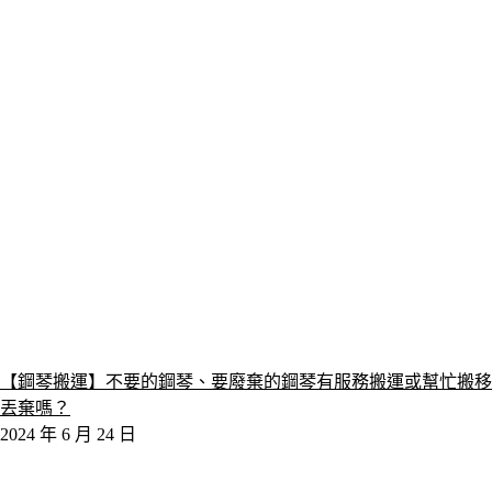
【鋼琴搬運】不要的鋼琴、要廢棄的鋼琴有服務搬運或幫忙搬移
丟棄嗎？
2024 年 6 月 24 日