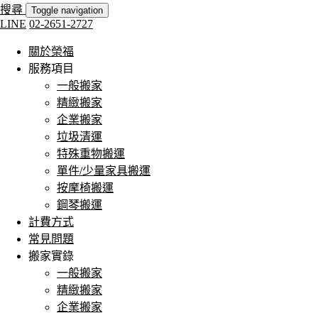
搜尋
Toggle navigation
LINE
02-2651-2727
關於榮福
服務項目
一般搬家
精緻搬家
企業搬家
垃圾清運
特殊重物搬運
單件/少量家具搬運
按摩椅搬運
鋼琴搬運
計費方式
常見問題
搬家實錄
一般搬家
精緻搬家
企業搬家