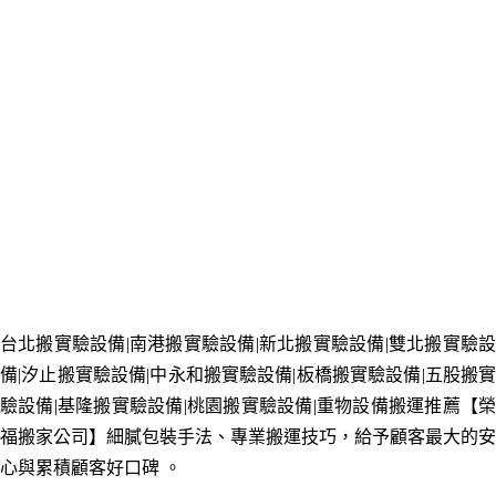
台北搬實驗設備|南港搬實驗設備|新北
搬實驗設備
|雙北搬
實驗
備
|汐止搬
實驗設備
|中永和搬
實驗設備
|板橋
搬實驗設備
|五股搬
驗設備
|基隆
搬實驗設備|桃園
搬實驗設備
|重物設備搬運推薦【
福搬家公司】細膩包裝手法、專業搬運技巧，給予顧客最大的安
心與累積顧客好口碑
。