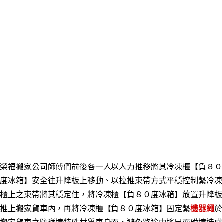
榮福搬家公司師傅們前後各一人以人力推移將其冷凍櫃【負８０
度冰箱】安全往升降板上移動、以拉推束帶方式平穩控制繫冷凍
櫃上之束帶將其穩定住，將冷凍櫃
【負８０度冰箱】
放置升降板
推上搬家貨車內，再將
冷凍櫃【負８０度冰箱】
固定繫
機器繩
於