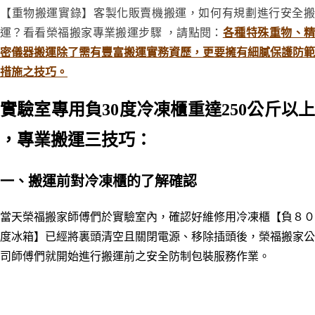
【重物搬運實錄】客製化販賣機搬運，如何有規劃進行安全搬
運？看看榮福搬家專業搬運步驟 ，請點閱：
各種特殊重物、
密儀器搬運除了需有豐富搬運實務資歷，更要擁有細膩保護防範
措施之技巧。
實驗室專用負30度冷凍櫃
重達250公斤以
，
專業搬運三技巧：
一
、搬運前對冷凍櫃的了解確認
當天榮福搬家師傅們於實驗室內，確認好維修用
冷凍櫃【負８０
度冰箱】
已經將裏頭清空且關閉電源、移除插頭後，榮福搬家公
司師傅們就開始進行搬運前之安全防制包裝服務作業。