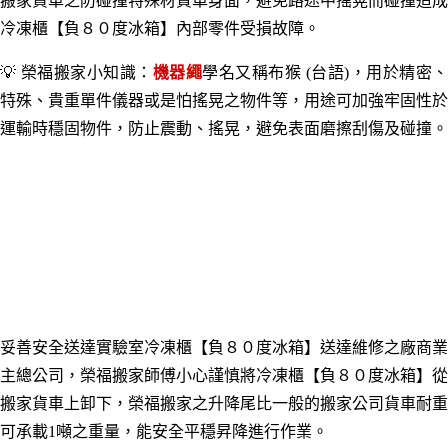
搬家
貨車之
防碰撞特殊材質車身面，避免路途中搖晃而碰撞造成
冷凍櫃【負８０度冰箱】
內部零件受損故障。
💡 榮福搬家小知識：
機器繩
學名又稱布猴 (台語)，用於精密
特殊、貴重單件儀器或是怕搖晃之物件等，用途可加強牢固性於
運輸時穩固物件，防止震動、搖晃，避免表面磨擦刮傷及碰撞。
妥善安全送達實驗室
冷凍櫃【負８０度冰箱】
送達維修之廠商業
主總公司，榮福搬家師傅小心謹慎將
冷凍櫃【負８０度冰箱】
從
搬家貨車上卸下
，榮福搬家之升降尾比一般的搬家公司貨車耐重
可承載1噸之重量，能安全平穩昇降進行作業
。