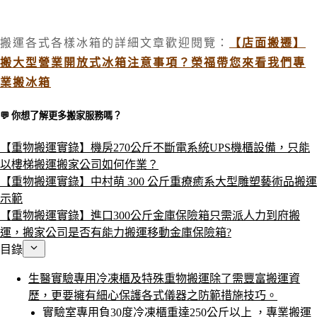
搬運各式各樣冰箱的詳細文章歡迎閱覽：
【店面搬遷】
搬大型營業開放式冰箱注意事項？榮福帶您來看我們專
業搬冰箱
💬 你想了解更多搬家服務嗎？​
【重物搬運實錄】機房270公斤不斷電系統UPS機櫃設備，只能
以樓梯搬運搬家公司如何作業？
【重物搬運實錄】中村萌 300 公斤重療癒系大型雕塑藝術品搬運
示範
【重物搬運實錄】進口300公斤金庫保險箱只需派人力到府搬
運，搬家公司是否有能力搬運移動金庫保險箱?
目錄
生醫實驗專用冷凍櫃及特殊重物搬運除了需豐富搬運資
歷，更要擁有細心保護各式儀器之防範措施技巧。
實驗室專用負30度冷凍櫃重達250公斤以上 ，專業搬運