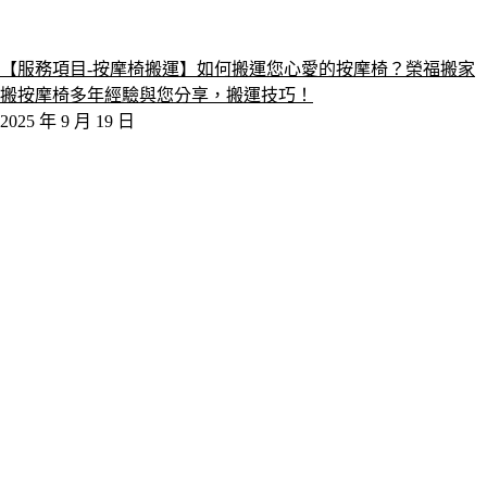
【服務項目-按摩椅搬運】如何搬運您心愛的按摩椅？榮福搬家
搬按摩椅多年經驗與您分享，搬運技巧！
2025 年 9 月 19 日