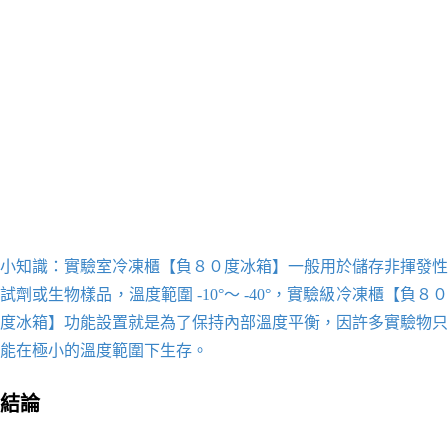
小知識：實驗室
冷凍櫃【負８０度冰箱】
一般用於儲存非揮發性
試劑或生物樣品，溫度範圍 -10°～ -40°，實驗級
冷凍櫃【負８
度冰箱】
功能設置就是為了保持內部溫度平衡，因許多實驗物只
能在極小的溫度範圍下生存。
結論