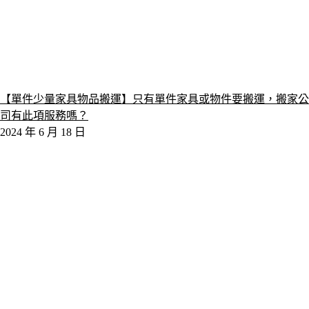
【單件少量家具物品搬運】只有單件家具或物件要搬運，搬家公
司有此項服務嗎？
2024 年 6 月 18 日