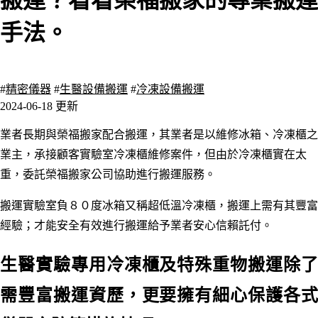
搬運？看看榮福搬家的專業搬運
手法。
4702 瀏覽
#
精密儀器
#
生醫設備搬運
#
冷凍設備搬運
2024-06-18 更新
業者長期與榮福搬家配合搬運，其業者是以維修冰箱、冷凍櫃之
業主，承接顧客實驗室
冷凍櫃
維修案件
，
但由於
冷凍櫃
實在太
重，委託榮福搬家公司協助進行搬運服務。
搬運實驗室負８０度冰箱又稱超低溫冷凍櫃，搬運上需有其豐富
經驗；才能安全有效進行搬運給予業者安心信賴託付。
生醫實驗專用冷凍櫃及特殊重物搬運除了
需豐富搬運資歷，更要擁有細心保護各式