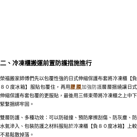
二
、冷凍櫃搬運前置防護措施進行
榮福搬家師傅們先以包覆性強的日式伸縮保護布套將
冷凍櫃【負
８０度冰箱】
服貼包覆住，再用
膠膜
加強防護
層層捆繞讓日
伸縮保護
布套包覆的更服貼，最後用三條束帶將冷凍櫃之上中下
緊繫捆綁牢固。
雙層防護、多種功效：可以防碰撞、預防摩擦刮傷、防灰塵、防
水氣滲入、包裝防護之材料服貼於
冷凍櫃【負８０度冰箱】
上較
不易鬆散掉落。