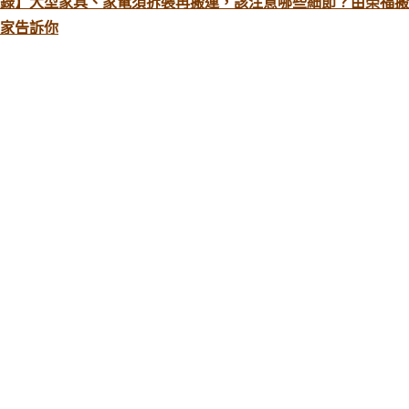
錄】大型家具、家電須拆裝再搬運，該注意哪些細節？由榮福搬
家告訴你