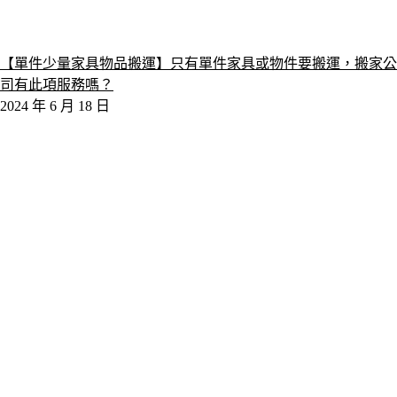
【單件少量家具物品搬運】只有單件家具或物件要搬運，搬家公
司有此項服務嗎？
2024 年 6 月 18 日