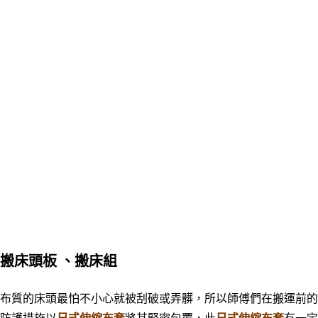
搬床頭板
、搬床組
布質的床頭最怕不小心就被刮破或弄髒，所以師傅們在搬運前的