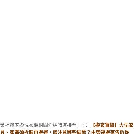
榮福搬家搬洗衣機相關介紹請連接至(一)：
【搬家實錄】大型家
具、家電須拆裝再搬運，該注意哪些細節？由榮福搬家告訴你