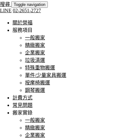
搜尋
Toggle navigation
LINE
02-2651-2727
關於榮福
服務項目
一般搬家
精緻搬家
企業搬家
垃圾清運
特殊重物搬運
單件/少量家具搬運
按摩椅搬運
鋼琴搬運
計費方式
常見問題
搬家實錄
一般搬家
精緻搬家
企業搬家