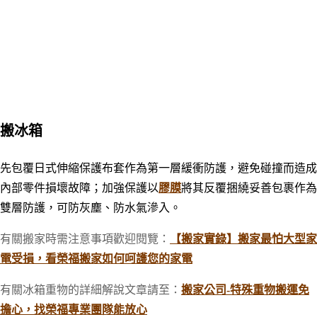
搬冰箱
先包覆日式伸縮保護布套作為第一層緩衝防護，避免碰撞而造成
內部零件損壞故障；加強保護以
膠膜
將其反覆捆繞妥善包裹作為
雙層防護，可防灰塵、防水氣滲入。
有關搬家時需注意事項歡迎閱覽
：
【搬家實錄】搬家最怕大型家
電受損，看榮福搬家如何呵護您的家電
有關冰箱重物的詳細解說文章請至：
搬家公司-特殊重物搬運免
擔心，找榮福專業團隊能放心