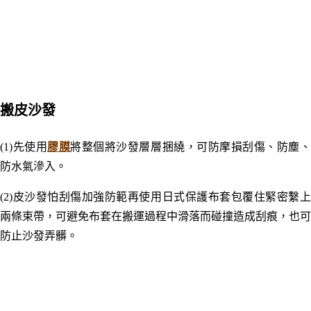
搬皮沙發
(1)先使用
膠膜
將整個將沙發層層捆繞，可防摩損刮傷、防塵
防水氣滲入。
(2)皮沙發怕刮傷加強防範再使用日式保護布套包覆住緊密繫上
兩條束帶，可避免布套在搬運過程中滑落而碰撞造成刮痕，也可
防止沙發弄髒。