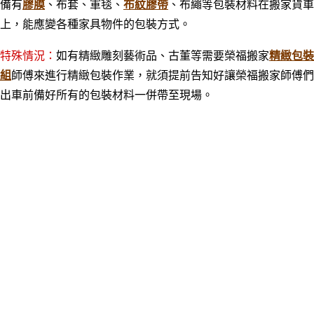
備有
膠膜
、布套、軍毯、
布紋膠帶
、布繩等包裝材料在搬家貨車
上，能應變各種家具物件的包裝方式。
榮福搬家
精緻包
特殊情況：
如有精緻雕刻藝術品、古董等需要
裝
組
師傅來進行精緻包裝作業，就須提前告知好讓榮福搬家師傅們
出車前備好所有的包裝材料一併帶至現場。