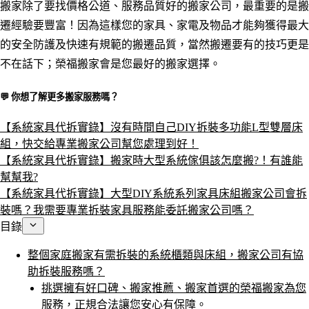
搬家除了要找價格公道、服務品質好的搬家公司，最重要的是搬
遷經驗要豐富！因為這樣您的家具、家電及物品才能夠獲得最大
的安全防護及快速有規範的搬遷品質，當然搬遷要有的技巧更是
不在話下；榮福搬家會是您最好的搬家選擇。
💬 你想了解更多搬家服務嗎？​
【系統家具代拆實錄】沒有時間自己DIY拆裝多功能L型雙層床
組，快交給專業搬家公司幫您處理到好！
【系統家具代拆實錄】搬家時大型系統傢俱該怎麼搬?！有誰能
幫幫我?
【系統家具代拆實錄】大型DIY系統系列家具床組搬家公司會拆
裝嗎？我需要專業拆裝家具服務能委託搬家公司嗎？
目錄
整個家庭搬家有需拆裝的系統櫃類與床組，搬家公司有協
助拆裝服務嗎？
挑選擁有好口碑、搬家推薦、搬家首選的榮福搬家為您
服務，正規合法讓您安心有保障。