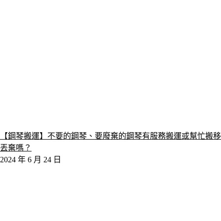
【鋼琴搬運】不要的鋼琴、要廢棄的鋼琴有服務搬運或幫忙搬移
丟棄嗎？
2024 年 6 月 24 日