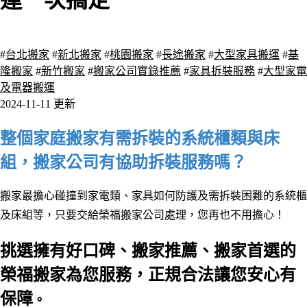
運一次搞定
8770 瀏覽
#
台北搬家
#
新北搬家
#
桃園搬家
#
長途搬家
#
大型家具搬運
#
基
隆搬家
#
新竹搬家
#
搬家公司實錄推薦
#
家具拆裝服務
#
大型家電
及電器搬運
2024-11-11 更新
整個家庭搬家有需拆裝的系統櫃類與床
組，搬家公司有協助拆裝服務嗎？
搬家最擔心碰撞到家電類
、家具如何防護
及需拆裝困難的系統櫃
及床組等
，只要交給榮福搬家公司處理
，
您再也不用擔心！
挑選擁有好口碑、搬家推薦、搬家首選的
榮福搬家為您服務，正規合法讓您安心有
保障
。