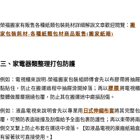
榮福搬家有販售各種紙類包裝耗材詳細解說文章歡迎閱覽：
搬
家包裝耗材-各種紙類包材商品販售(搬家紙箱)
三
、家電器類整理打包防護
例如：
電視櫃來說明-榮福搬家包裝組師傅會先以布膠帶將抽
黏貼住，防止在搬運過程中抽屜滑開掉落；再以
膠膜
將電視
整體做層層捆繞包覆，防止其在搬運途中磨損刮傷。
例如：
液晶電視來說明會先以專業用
日式伸縮布套
將其完整
覆，可預防表面碰撞及刮傷給予全面包裹防護性；再以束帶將兩
側交叉繫上防止布套在運送中滑落。【
如
液晶電視的厡廠紙箱盒
有留著就可直接使用
。
】