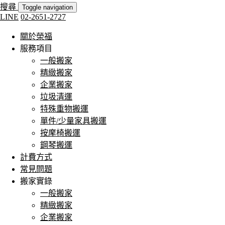
搜尋
Toggle navigation
LINE
02-2651-2727
關於榮福
服務項目
一般搬家
精緻搬家
企業搬家
垃圾清運
特殊重物搬運
單件/少量家具搬運
按摩椅搬運
鋼琴搬運
計費方式
常見問題
搬家實錄
一般搬家
精緻搬家
企業搬家