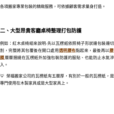
各項搬家專業包裝的精緻服務
，
可依據顧客需求量身打造
。
二
、大型昂貴客廳桌椅整理打包防護
例如
：紅木桌椅組來說明- 先以瓦楞紙依照椅子形狀邊包裝邊
割，完整將其包覆後在開口處用
透明膠布
黏起來，最後再以
膜
層層捆繞在瓦楞紙外加強包裝防護的服貼、也能防止水氣
入。
💡
榮福搬家公司的瓦楞紙有五層厚，有別於一般的瓦楞紙，
專門使用在木製家具或是大型家具上。