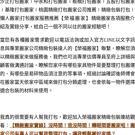
汐止
打包
搬家
∣中永和
打包
搬家
∣板橋
打包
搬家
∣五股
打包
搬家
∣基隆
打包
搬家
∣
桃園精緻打包搬家公司推薦∣精緻包裝打包
∣
懶人搬家|打包搬家服務推薦
【榮福搬家】
精緻搬家各項服務介
紹及實錄分享，給自己一個不同以往的搬家經驗吧！
當您有各種搬家需求歡迎以電話洽詢或加入官方LINE以文字訊
息與專業搬家公司精緻包裝達人的【榮福搬家】聯繫，瞭解您須
以精緻搬家來做服務後，我們也可派專業估價專員至府上詳細與
顧客做溝通討論，瞭解您家中有哪些家具物件是要整理打包搬運
的、有哪些是易碎物品須注意的等事項，經過討論確認後師傅會
在搬家當天依家中區域來做打包分類處理，也會依每一物件選擇
適合包裝的材料來使用。
我真的很需要有人幫我打包，歡迎加入榮福搬家精緻包裝連結觀
看：
【精緻搬家實錄】沒時間！我沒時間！轉眼間要搬家啦！搬
家公司有專人可以幫我整理打包，讓我輕鬆搬好家嗎？