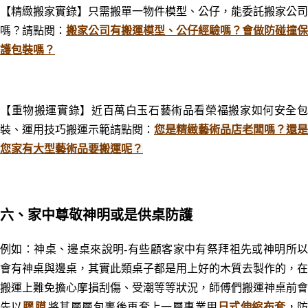
【精緻搬家實錄】只需搬單一物件模型、公仔，能委託搬家公司
嗎？請點閱：
搬家公司有搬運模型、公仔經驗嗎？會做防碰撞保
護包裝嗎？
【重物搬運實錄】近百萬白玉石藝術品看榮福搬家如何安全包
裝、運用技巧搬運示範請點閱：
您是精緻藝術品店老闆嗎？還是
您家有大型藝術品要搬運呢？
六
、家中尊敬神明或是供桌防護
例如：
神桌、邊桌來說明-有些顧客家中有祭拜祖先或神明所
會有神桌與邊桌，其實此類桌子都是用上好的木質去製作的，在
搬運上難免擔心摩損刮傷、受潮等等狀況，師傅們搬運神桌前會
先以
膠膜
將其層層包裹後再套上一層專業用
日式伸縮布套
，