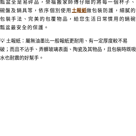
瓢盆全是易碎品，榮福搬家師傅仔細的將每一個杯子、
碗盤及鍋具等
，依序
個別使用
土報紙
做包裝防護，細膩
包裝手法、完美的包覆物品，給您生活日常慣用的鍋碗
瓢盆最安全的保護。
💡
土報紙：屬無油墨比一般報紙更耐用、有一定厚度較不易
破；而且不沾手、弄髒
玻璃表面、陶瓷及其
物品
，
且包裝時既吸
水也耐震的好幫手。