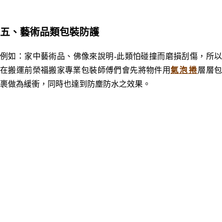
五
、
藝術品類包裝防護
例如：
家中藝術品、佛像來說明-此類怕碰撞而磨損刮傷，所
在搬運前榮福搬家專業包裝師傅們會先將物件用
氣泡捲
層層
裹做為緩衝，同時也達到防塵防水之效果。