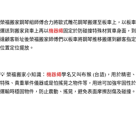
榮福搬家鋼琴組師傅合力將歐式雕花鋼琴搬運至板車上，以板車
運送到搬家貨車上再以
機器繩
固定於防碰撞特殊材質車身面，到
達顧客新址後榮福搬家師傅們以板車將鋼琴推移搬運到顧客指定
位置定位擺放。
💡 榮福搬家小知識：
機器繩
學名又叫布猴 (台語)，用於精密
特殊、貴重單件儀器或是怕搖晃之物件等，用途可加強牢固性於
運輸時穩固物件，防止震動、搖晃，避免表面摩擦刮傷及碰撞。