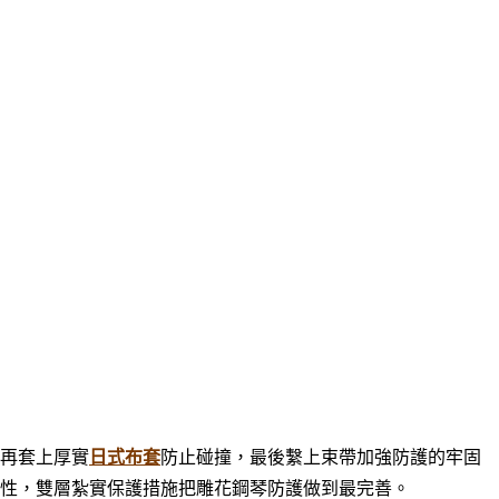
再
套上厚實
日式布套
防止碰撞，最後繫上束帶加強防護的牢固
性，雙層紮實保護措施把雕花鋼琴防護做到最完善
。