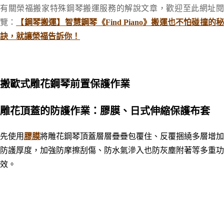
有關榮福搬家特殊鋼琴搬運服務的解說文章，歡迎至此網址閱
覽：
【鋼琴搬運】智慧鋼琴《Find Piano》搬運也不怕碰撞的
訣，就讓榮福告訴你！
搬歐式雕花鋼琴前置保護作業
雕花頂蓋的防護作業：膠膜、日式伸縮保護布套
先使用
膠膜
將雕花鋼琴頂蓋層層疊疊包覆住、反覆捆繞多層增加
防護厚度，加強防摩擦刮傷、防水氣滲入也防灰塵附著等多重功
效。