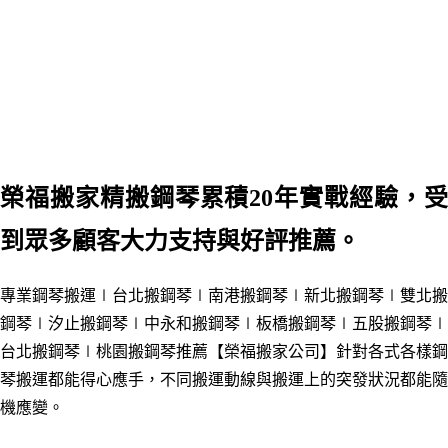
榮福搬家
精搬鋼琴累積20年實戰經驗，
到眾多顧客大力支持與好評推薦。
專業鋼琴搬運∣
台北搬鋼琴
∣南港
搬鋼琴
∣新北
搬鋼琴
∣雙
北搬
鋼琴
∣汐止
搬鋼琴
∣中永和
搬鋼琴
∣板橋
搬鋼琴
∣五股
搬鋼琴
∣
台北搬鋼琴
∣
桃園搬鋼琴推薦
【榮福搬家公司】針對各式各樣鋼
琴搬運都能得心應手，不同搬運動線與搬運上的突發狀況都能隨
機應變。