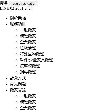
搜尋
Toggle navigation
LINE
02-2651-2727
關於榮福
服務項目
一般搬家
精緻搬家
企業搬家
垃圾清運
特殊重物搬運
單件/少量家具搬運
按摩椅搬運
鋼琴搬運
計費方式
常見問題
搬家實錄
一般搬家
精緻搬家
企業搬家