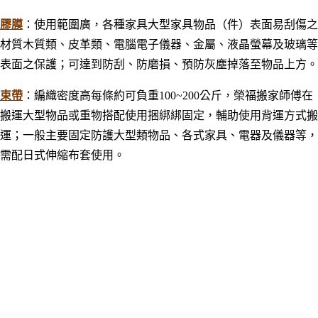
膠膜
：使用範圍廣，各種家具大型家具物品（件）表面易刮傷之
材質木質類、皮革類、電腦電子儀器、金屬、液晶螢幕及玻璃等
表面之保護；可達到防刮、防磨損、預防灰塵掉落至物品上方。
束帶
：編織密度高每條約可負重100~200公斤，榮福搬家師傅在
搬運大型物品或重物搭配使用捆綁綁固定，輔助使用背運方式搬
運；一般
主要固定防護大型類物品
、各式家具
、電器及儀器等，
需配日式伸縮布套使用。