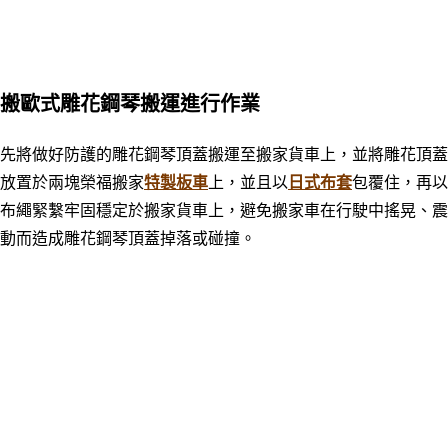
搬歐式雕花鋼琴搬運進行作業
先將做好防護的雕花鋼琴頂蓋搬運至搬家貨車上，並將雕花頂蓋
放置於兩塊榮福搬家
特製板車
上
，並且以
日式布套
包覆住
，
再
以
布繩緊繫牢固穩定於搬家貨車上，避免搬家車在行駛中搖晃、震
動而造成雕花鋼琴頂蓋掉落或碰撞。