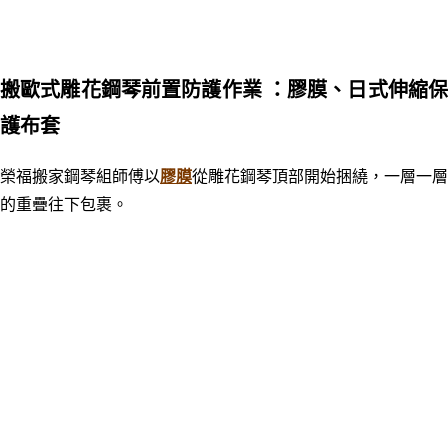
搬歐式雕花鋼琴前置防護作業
：膠膜、日式伸縮
護布套
榮福搬家鋼琴組師傅以
膠膜
從雕花鋼琴頂部開始捆繞，一層一層
的重疊往下包裹。