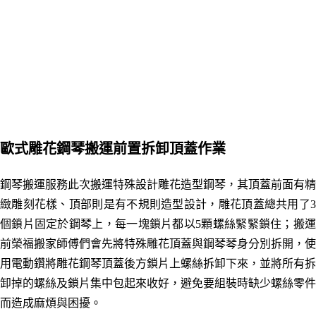
歐式雕花鋼琴搬運前置
拆卸頂蓋
作業
鋼琴搬運服務此次搬運特殊設計雕花造型鋼琴
，
其頂蓋前面有精
緻雕刻花樣、頂部則是有不規則造型設計，雕花頂蓋總共用了3
個鎖片固定於鋼琴上，每一塊鎖片都以5顆螺絲緊緊鎖住；
搬
前榮福搬家師傅們會先將特殊雕花頂蓋與鋼琴琴身分別拆開
，
使
用電動鑽將雕花鋼琴頂蓋後方鎖片上螺絲拆卸下來，並將所有拆
卸掉的螺絲及鎖片集中包起來收好，避免要組裝時缺少螺絲零件
而造成麻煩與困擾。