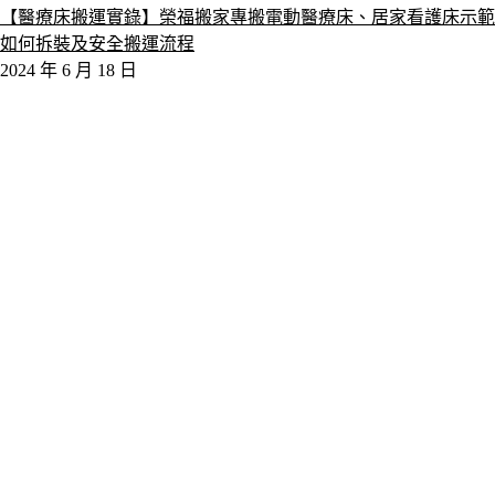
【醫療床搬運實錄】榮福搬家專搬電動醫療床、居家看護床示範
如何拆裝及安全搬運流程
2024 年 6 月 18 日