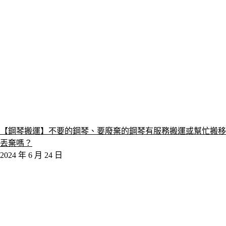
【鋼琴搬運】不要的鋼琴、要廢棄的鋼琴有服務搬運或幫忙搬移
丟棄嗎？
2024 年 6 月 24 日