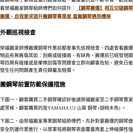
看榮福搬家鋼琴組師傅們如何提升：
【鋼琴搬運】相互切磋鋼琴
搬運、自我要求提升搬鋼琴專業度-當搬鋼琴遇到樓梯
外觀巡視檢查
榮福搬家師傅搬運鋼琴作業前都會事先
巡視檢查、四處查看搬運
物品有無舊傷其如：刮痕或碰撞過
、
有缺角，搬運前已經發現鋼
琴四周
有碰撞或是摩擦刮傷等問題會立即向顧客告知，避免日後
發生任何問題產生責任歸屬及賠償。
搬鋼琴前置防範保護措施
下圖一、顧客購買二手鋼琴確認好後請榮福搬家至二手鋼琴賣家
處等候，顧客購買的是YAMAHA U2 山葉 鋼琴 (胡桃木色) 。
下圖二、由榮福搬家專業鋼琴組師傅們，先針對要搬運的鋼琴做
安全防護作業進行
，
以厚軍毯將鋼琴表面覆蓋再套上伸縮彈性強