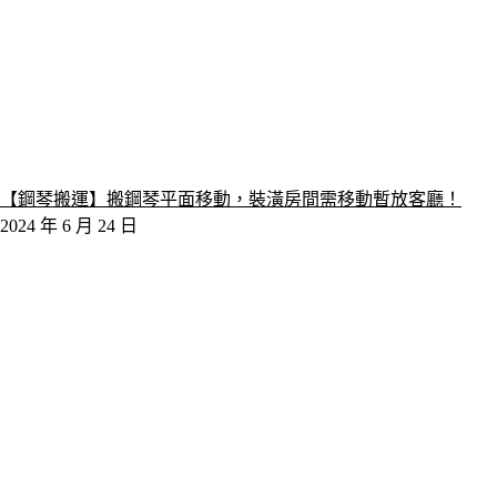
【鋼琴搬運】搬鋼琴平面移動，裝潢房間需移動暫放客廳！
2024 年 6 月 24 日