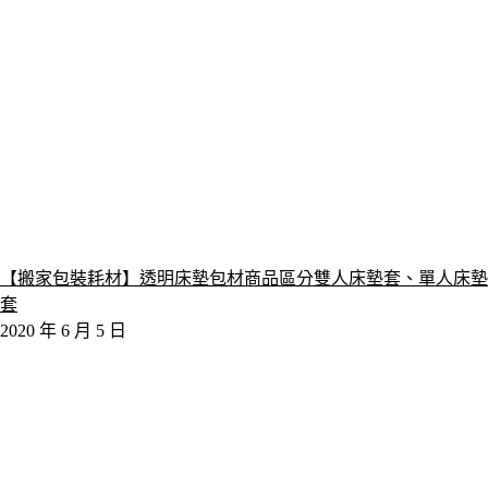
【搬家包裝耗材】透明床墊包材商品區分雙人床墊套、單人床墊
套
2020 年 6 月 5 日