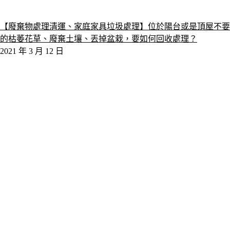
【廢棄物處理清運、家庭家具垃圾處理】位於陽台或是頂屋不要
的枯萎花草、廢棄土壤、丟掉盆栽，要如何回收處理？
2021 年 3 月 12 日