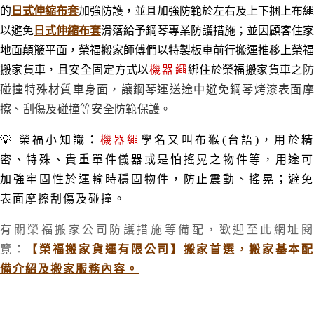
的
日式伸縮布套
加強防護，並且加強防範於左右及上下捆上布繩
以避免
日式伸縮布套
滑落給予鋼琴專業防護措施；並因顧客住家
地面顛簸平面，榮福搬家師傅們以特製板車前行搬運推移上榮福
搬家貨車，且安全固定方式以
機器繩
綁住於榮福搬家貨車之
碰撞特殊材質車身面，讓鋼琴運送途中避免鋼琴烤漆表面摩
擦、刮傷及碰撞等安全防範保護。
💡
榮福小知識
：
機器繩
學名又叫布猴(台語)，用於
密、特殊、貴重單件儀器或是怕搖晃之物件等，
用途
加強牢固性於運輸時穩固物件，防止震動、搖晃；避免
表面摩擦刮傷及碰撞。
有關榮福搬家公司防護措施等備配
，歡迎至此網址
覽：
【榮福搬家貨運有限公司】搬家首選，搬家基本
備介紹及搬家服務內容。