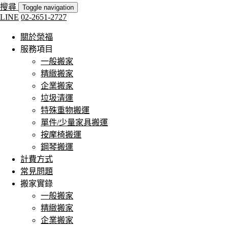
搜尋
Toggle navigation
LINE
02-2651-2727
關於榮福
服務項目
一般搬家
精緻搬家
企業搬家
垃圾清運
特殊重物搬運
單件/少量家具搬運
按摩椅搬運
鋼琴搬運
計費方式
常見問題
搬家實錄
一般搬家
精緻搬家
企業搬家