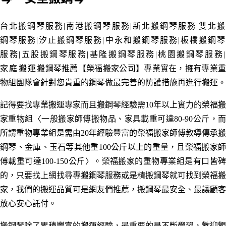
台北搬鋼琴
服務
|南港
搬鋼琴
服務
|新北
搬鋼琴
服務
|雙北
鋼琴
服務
|汐止
搬鋼琴
服務
|中永和
搬鋼琴
服務
|板橋
搬鋼
服務
|五股
搬鋼琴
服務
|基隆
搬鋼琴
服務
|桃園
搬鋼琴
服務
家庭
搬運
搬鋼琴推薦【榮福搬家公司】專業實在，擁有專業
物組團隊會針對您貴重的鋼琴做最完善的防護措施再進行搬運。
記得要找專業搬運專家而且搬鋼琴經驗需10年以上實力的榮福搬
家重物組〈一般搬家師傅搬物品、家具載重可達80-90公斤，而
所謂重物專業組是需由20年經驗豐富的榮福搬家師傅教導傳承搬
鋼琴、金庫、玉石等其他重100公斤以上的重量，且榮福搬家師
傅載重可達100-150公斤〉。榮福搬家的重物專業組是有口皆碑
的，只要找上網找尋專搬鋼琴服務或是精搬鋼琴就可找到榮福搬
家，我們的搬運品質可是網友們推薦，搬鋼琴最安全、最讓顧客
放心安心託付。
搬鋼琴除了累積豐富的搬運經驗
，
最重要的是不斷學習
，
歡迎觀