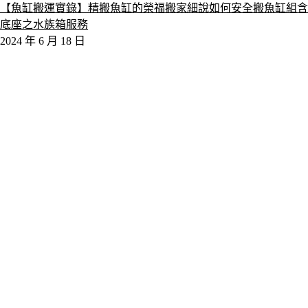
【魚缸搬運實錄】精搬魚缸的榮福搬家細說如何安全搬魚缸組含
底座之水族箱服務
2024 年 6 月 18 日