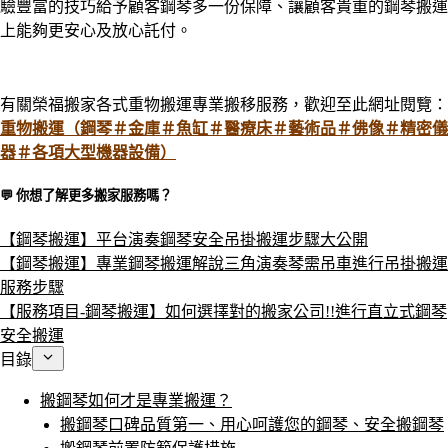
驗豐富的技巧給予顧客鋼琴多一份保障、讓顧客貴重的鋼琴搬運
上能夠更安心及放心託付
。
有關榮福搬家各式重物搬運專業搬移服務，歡迎至此網址閱覽：
重物搬運（鋼琴＃金庫＃魚缸＃醫療床＃藝術品＃佛像＃精密儀
器＃各項大型機器設備）
💬 你想了解更多搬家服務嗎？​
【鋼琴搬運】平台演奏鋼琴安全吊掛搬運步驟大公開
【鋼琴搬運】專業鋼琴搬運解說三角演奏琴需吊車進行吊掛搬運
服務步驟
【服務項目-鋼琴搬運】如何選擇對的搬家公司!!進行直立式鋼琴
安全搬運
目錄
搬鋼琴如何才是專業搬運？
搬鋼琴口碑品質第一、用心呵護您的鋼琴、安全搬鋼琴