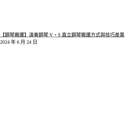
【鋼琴搬運】演奏鋼琴 V‧S 直立鋼琴搬運方式與技巧差異
2024 年 6 月 24 日