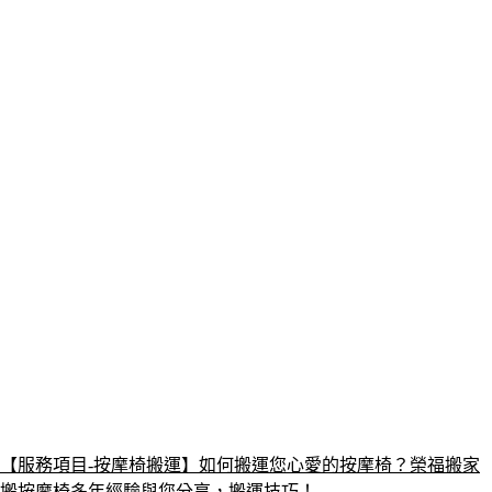
【服務項目-按摩椅搬運】如何搬運您心愛的按摩椅？榮福搬家
搬按摩椅多年經驗與您分享，搬運技巧！