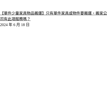
【單件少量家具物品搬運】只有單件家具或物件要搬運，搬家公
司有此項服務嗎？
2024 年 6 月 18 日