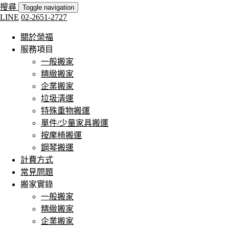
搜尋
Toggle navigation
LINE
02-2651-2727
關於榮福
服務項目
一般搬家
精緻搬家
企業搬家
垃圾清運
特殊重物搬運
單件/少量家具搬運
按摩椅搬運
鋼琴搬運
計費方式
常見問題
搬家實錄
一般搬家
精緻搬家
企業搬家