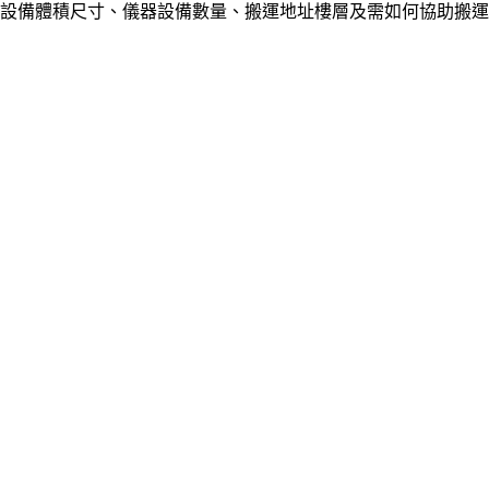
設備體積尺寸、儀器設備數量
、
搬運地址樓層及
需如何協助搬運