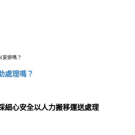
以安排嗎
？
助處理嗎
？
採細心安全以人力搬移運送處理