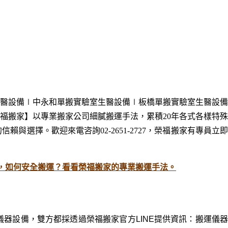
醫設備∣中永和
單
搬實驗室生醫設備∣板橋
單
搬實驗室生醫設備
福搬家】以專業搬家公司細膩搬運手法，累積20年各式各樣特殊
擇。歡迎來電咨詢02-2651-2727，榮福搬家有專員立即
，如何安全搬運？看看榮福搬家的專業搬運手法。
器設備，雙方都採透過榮福搬家官方LINE提供資訊：搬運儀