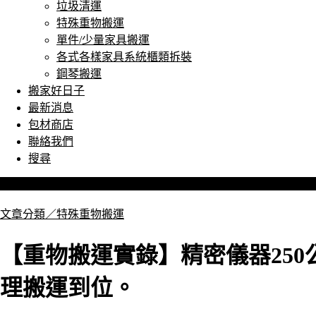
垃圾清運
特殊重物搬運
單件/少量家具搬運
各式各樣家具系統櫃類拆裝
鋼琴搬運
搬家好日子
最新消息
包材商店
聯絡我們
搜尋
文章分類／
特殊重物搬運
【重物搬運實錄】精密儀器25
理搬運到位。