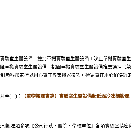
實驗室生醫設備∣雙北
單
搬實驗室生醫設備∣汐止
單
搬實驗室生
隆
單
搬實驗室生醫設備∣桃園
單
搬實驗室生醫設備推薦選擇【榮
客都秉持以用心實在專業搬家技巧，搬家實在用心值得您的信賴與選
迎至(一)：
【重物搬運實錄】實驗室生醫設備超低溫冷凍櫃搬運
公司搬運過多次【公司行號、醫院、學校單位】各項實驗室精密儀