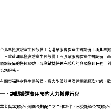
台北單搬實驗室生醫設備∣南港
單
搬實驗室生醫設備∣新北
單
搬
∣三重蘆洲
單
搬實驗室生醫設備
∣五股
單
搬實驗室生醫設備∣基
儀器設備的搬運經驗，專業敏捷快速完成您的各項搬運任務。針對顧
為您服務。
有關榮福搬家搬生醫設備、搬大型儀器
設備
等相關服務介紹，歡
一、詢問搬運費用預約人力搬運行程
業者與本搬家公司屬
長期配合之合作夥伴，
已委託過榮福搬家