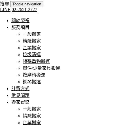
搜尋
Toggle navigation
LINE
02-2651-2727
關於榮福
服務項目
一般搬家
精緻搬家
企業搬家
垃圾清運
特殊重物搬運
單件/少量家具搬運
按摩椅搬運
鋼琴搬運
計費方式
常見問題
搬家實錄
一般搬家
精緻搬家
企業搬家