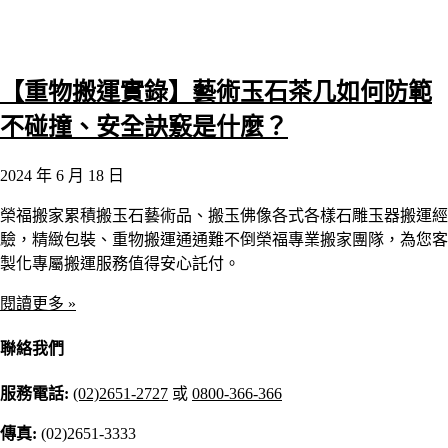
【重物搬運實錄】藝術玉石茶几如何防範
不碰撞、安全訣竅是什麼？
2024 年 6 月 18 日
榮福搬家累積搬玉石藝術品、搬玉佛像各式各樣石雕玉器搬運經
驗，精緻包裝、重物搬運通通難不倒榮福專業搬家團隊，為您客
製化專屬搬運服務值得安心託付。
閱讀更多 »
聯絡我們
服務電話:
(02)2651-2727
或
0800-366-366
傳真:
(02)2651-3333