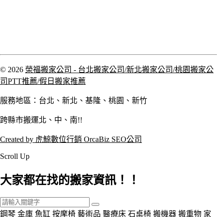
© 2026
榮福搬家公司 - 台北搬家公司/新北搬家公司/桃園搬家公
司PTT推薦/假日搬家推薦
服務地區：台北、新北、基隆、桃園、新竹
跨縣市搬運北、中、南!!
Created by 虎鯨數位行銷 OrcaBiz SEO公司
Scroll Up
大家都在找的搬家資訊！！
鋼琴
金庫
魚缸
按摩椅
藝術品
醫療床
石桌椅
搬機器
搬重物
家