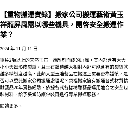
【重物搬運實錄】搬家公司搬運藝術黃玉
祥龍屏風需以哪些機具，開啓安全搬運作
業？
2024 年 11 月 11 日
重達2噸以上的天然玉石一體雕刻而成的屏風，其內部含有大大
小小天然形成裂縫，且玉石體積越大相對內部可能含有的裂縫就
越多精緻度越高，此類大型玉雕藝品在搬運上需要更為謹慎，是
否可以委託搬家公司搬運處理呢？榮福搬家擁有搬運各式材質精
雕藝品20年實務經驗，依據各式各樣精雕藝品運用適合之安全包
裝材料，給予妥當防護包裝再進行專業搬運服務。
閱讀更多 »