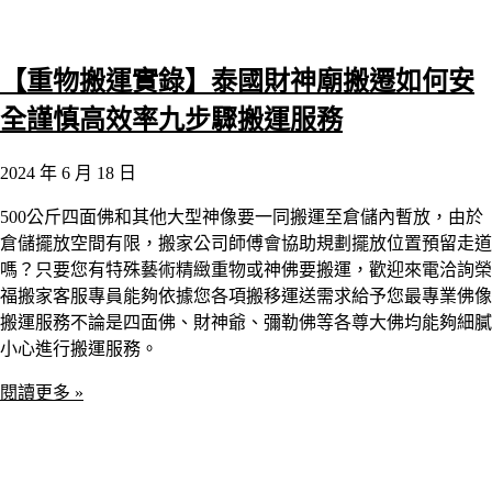
【重物搬運實錄】泰國財神廟搬遷如何安
全謹慎高效率九步驟搬運服務
2024 年 6 月 18 日
500公斤四面佛和其他大型神像要一同搬運至倉儲內暫放，由於
倉儲擺放空間有限，搬家公司師傅會協助規劃擺放位置預留走道
嗎？只要您有特殊藝術精緻重物或神佛要搬運，歡迎來電洽詢榮
福搬家客服專員能夠依據您各項搬移運送需求給予您最專業佛像
搬運服務不論是四面佛、財神爺、彌勒佛等各尊大佛均能夠細膩
小心進行搬運服務。
閱讀更多 »