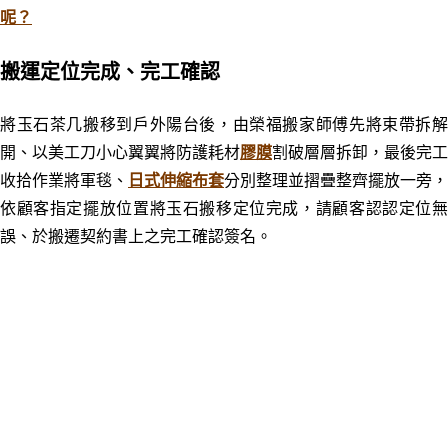
呢？
搬運定位完成、完工確認
將玉石茶几搬移到戶外陽台後，由榮福搬家師傅先將束帶拆解
開、以美工刀小心翼翼將防護耗材
膠膜
割破層層拆卸，最後完工
收拾作業將軍毯、
日式伸縮布套
分別整理並摺疊整齊擺放一旁，
依顧客指定擺放位置將玉石搬移定位完成
，
請顧客認認定位
誤、於搬遷契約書上之完工確認簽名。