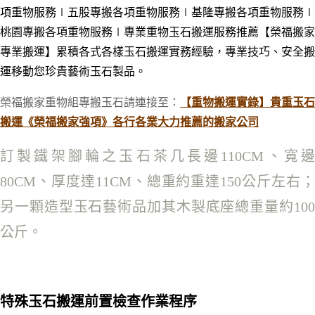
項重物服務
∣五股專搬各項重物服務
∣基隆專搬各項重物服務
∣
桃園專搬各項重物服務
∣專業重物玉石搬運服務推薦【榮福搬家
專業搬運】累積各式各樣玉石搬運實務經驗，專業技巧、安全搬
運移動您珍貴藝術玉石製品。
榮福搬家重物組專搬玉石請連接至：
【重物搬運實錄】貴重玉石
搬運《榮福搬家強項》各行各業大力推薦的搬家公司
訂製鐵架腳輪之玉石茶几長邊110CM、寬邊
80CM、厚度達11CM、總重約重達150公斤左右；
另一顆造型玉石藝術品加其木製底座總重量約100
公斤。
特殊玉石搬運前置檢查作業程序