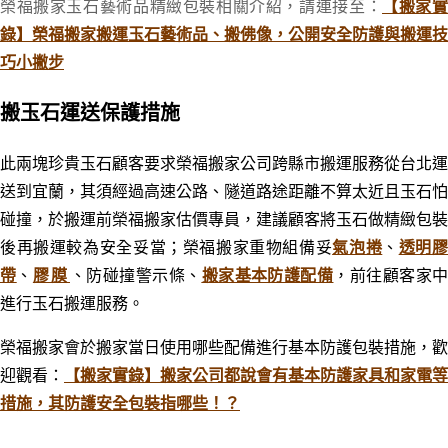
榮福搬家玉石藝術品精緻包裝相關介紹，請連接至：
【搬家
錄】榮福搬家搬運玉石藝術品、搬佛像，公開安全防護與搬運技
巧小撇步
搬玉石運送保護措施
此兩塊珍貴玉石顧客要求榮福搬家公司跨縣市搬運服務從台北運
送到宜蘭，其須經過高速公路、隧道路途距離不算太近且玉石怕
碰撞，於搬運前榮福搬家估價專員，建議顧客將玉石做精緻包裝
後再搬運較為安全妥當；榮福搬家重物組備妥
氣泡捲
、
透明
帶
、
膠膜
、
防碰撞警示條、
搬家基本防護配備
，前往顧客家
進行玉石搬運服務。
榮福搬家會於搬家當日使用哪些配備進行基本防護包裝措施，歡
迎觀看：
【搬家實錄】搬家公司都說會有基本防護家具和家電等
措施，其防護安全包裝指哪些！？