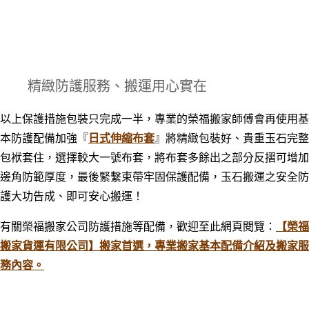
精緻防護服務、搬運用心實在
以上保護措施包裝只完成一半
，
專業的榮福搬家師傅會再使用基
本防護配備加強『
日式伸縮布套
』將精緻包裝好、貴重玉石完整
包袱套住，選擇較大一號布套
，
將布套多餘出之部分反摺可增加
邊角防範厚度，最後緊繫束帶牢固保護配備，玉石搬運之安全防
護大功告成
、
即可安心搬運！
有關榮福搬家公司防護措施等配備，歡迎至此網頁閱覽：
【榮福
搬家貨運有限公司】搬家首選，專業搬家基本配備介紹及搬家服
務內容。