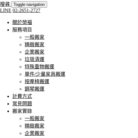
搜尋
Toggle navigation
LINE
02-2651-2727
關於榮福
服務項目
一般搬家
精緻搬家
企業搬家
垃圾清運
特殊重物搬運
單件/少量家具搬運
按摩椅搬運
鋼琴搬運
計費方式
常見問題
搬家實錄
一般搬家
精緻搬家
企業搬家