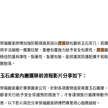
榮福搬家師傅加強防範措施其採以
膠膜
捆包藝術玉石茶几，其運
用手法繞圈一層層拉緊、重疊包覆施力給予安全包裹性，
膠膜
屬
極佳防護具彈性、黏著性
、
紮實包裝
，能
保護其防護配備不易鬆
散脫落。
玉石桌室內搬運移前流程影片分享如下：
榮福搬家屬於專業搬家公司，針對各項重物或是貴重玉石搬運，
都會先行給予安全保護預防措施下；才會謹慎進行搬運移動作
業，以下影片與您分享榮福搬家師傅們專業用心服務過程。