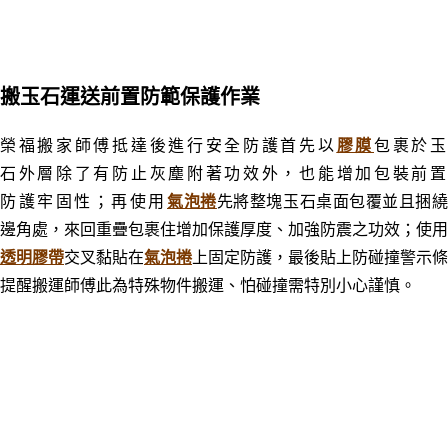
搬玉石運送前置防範保護作業
榮福搬家師傅抵達後進行安全防護首先以
膠膜
包裹於
石外層除了有防止灰塵附著功效外，也能增加包裝前置
防護牢固性；再使用
氣泡捲
先將整塊玉石桌面包覆並且捆
邊角處，來回重疊包裹住增加保護厚度、加強防震之功效；
使用
透明膠帶
交叉黏貼在
氣泡捲
上固定防護，最後貼上防碰撞警示條
提醒搬運師傅此為特殊物件搬運、怕碰撞需特別小心謹慎。