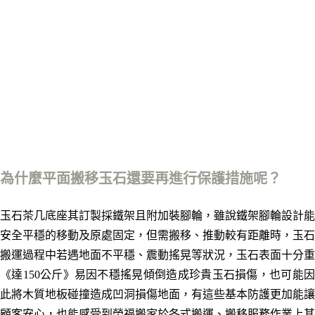
為什麼平面搬移玉石還要再進行保護措施呢？
玉石茶几底座其訂製採鐵架且附加裝腳輪，雖說鐵架腳輪設計能
安全平穩的移動及原處固定，但需搬移、推動較有距離時
，
玉石
搬運過程中若遇地面不平穩、震動搖晃等狀況，玉石表面十分重
《達150公斤》易因不穩搖晃傾倒造成珍貴玉石損傷，也可能因
此將木質地板碰撞造成凹洞損傷地面，有這些基本防護更加能讓
顧客安心，也能感受到榮福搬家於各式搬運、搬移服務作業上其