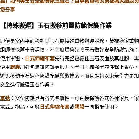
錄】如何專業安全搬黃龍玉璧石？由專搬重物的榮福搬家細說與
您分享
【特殊搬運】玉石搬移前置防範保護作業
即便是室內平面移動其玉石屬特殊重物搬運服務，榮福搬家重物
組師傅依舊十分謹慎
，
不怕麻煩會先將玉石做好安全防護措施：
使用軍毯、
日式伸縮布套
先行完整包覆住玉石表面及其柱腳，再
使用
膠膜
加強包裹讓防護更服貼、牢固；增強牢靠性繫上束帶，
避免移動玉石過程防護配備鬆散掉落
，
而且能夠以束帶借力更加
安全
進行
搬運玉石作業。
軍毯
：安全防護具有各式包覆性，可直接保護各式各樣家具、家
電或是物品，可與
日式伸縮布套
或
膠膜
一同搭配使用。