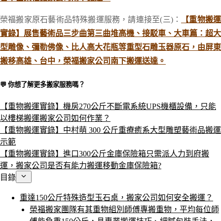
榮福搬家原石藝術品特殊搬運服務，請連接至(三)：
【重物搬
實錄】展售藝術品三步曲第三曲堆高機、接駁車、大車篇：超大
型雕像、彌勒佛像、比人高大花瓶等重型石雕玉器原石，由屏東
搬移高雄、台中，榮福搬家公司南下搬運送達。
💬 你想了解更多搬家服務嗎？​
【重物搬運實錄】機房270公斤不斷電系統UPS機櫃設備，只能
以樓梯搬運搬家公司如何作業？
【重物搬運實錄】中村萌 300 公斤重療癒系大型雕塑藝術品搬運
示範
【重物搬運實錄】進口300公斤金庫保險箱只需派人力到府搬
運，搬家公司是否有能力搬運移動金庫保險箱?
目錄
重達150公斤特殊造型玉石桌，搬家公司如何安全搬運？
榮福搬家團隊有其重物組別師傅專搬重物，平均每位師