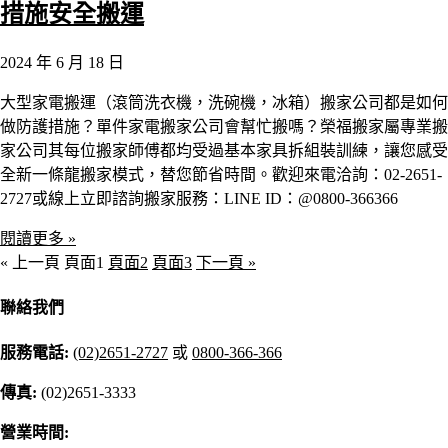
措施安全搬運
2024 年 6 月 18 日
大型家電搬運（滾筒洗衣機，洗碗機，冰箱）搬家公司都是如何
做防護措施？單件家電搬家公司會幫忙搬嗎？榮福搬家屬專業搬
家公司其每位搬家師傅都均受過基本家具拆組裝訓練，讓您感受
全新一條龍搬家模式，替您節省時間。歡迎來電洽詢：02-2651-
2727或線上立即諮詢搬家服務：LINE ID：@0800-366366
閱讀更多 »
« 上一頁
頁面
1
頁面
2
頁面
3
下一頁 »
聯絡我們
服務電話:
(02)2651-2727
或
0800-366-366
傳真:
(02)2651-3333
營業時間: