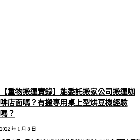
【重物搬運實錄】能委託搬家公司搬運咖
啡店面嗎？有搬專用桌上型烘豆機經驗
嗎？
2022 年 1 月 8 日