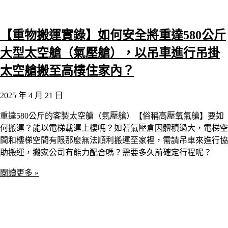
【重物搬運實錄】如何安全將重達580公斤
大型太空艙（氣壓艙），以吊車進行吊掛
太空艙搬至高樓住家內？
2025 年 4 月 21 日
重達580公斤的客製太空艙（氣壓艙）【俗稱高壓氧氣艙】要如
何搬運？能以電梯載運上樓嗎？如若氣壓倉因體積過大，電梯空
間和樓梯空間有限那麼無法順利搬運至家裡，需請吊車來進行協
助搬運，搬家公司有能力配合嗎？需要多久前確定行程呢？
閱讀更多 »