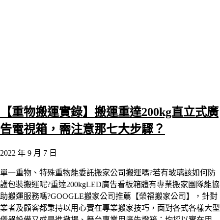
【重物搬運實錄】搬運重達200kg直立式廣
告電視箱，需注意那七大步驟？
2022 年 9 月 7 日
單一重物、特殊重物能委託搬家公司搬運嗎?若有玻璃該如何防
護包裝搬運呢?重達200kgLED廣告看板箱體有專業搬家團隊能協
助搬運服務嗎?GOOGLE搬家公司推薦【榮福搬家公司】，針對
業者及顧客都秉持以用心實在專業搬家技巧，面對各式各樣大型
儀器設備又或是進撤場、舞台專業用廣告燈箱；均採以實在用