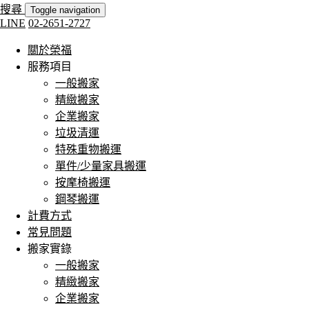
搜尋
Toggle navigation
LINE
02-2651-2727
關於榮福
服務項目
一般搬家
精緻搬家
企業搬家
垃圾清運
特殊重物搬運
單件/少量家具搬運
按摩椅搬運
鋼琴搬運
計費方式
常見問題
搬家實錄
一般搬家
精緻搬家
企業搬家