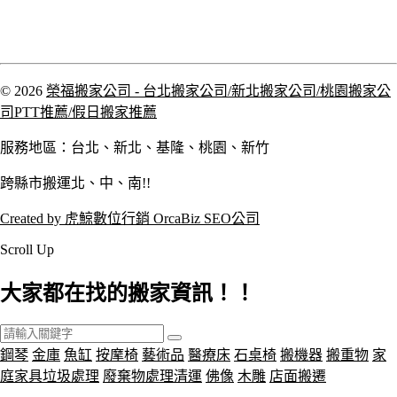
© 2026
榮福搬家公司 - 台北搬家公司/新北搬家公司/桃園搬家公
司PTT推薦/假日搬家推薦
服務地區：台北、新北、基隆、桃園、新竹
跨縣市搬運北、中、南!!
Created by 虎鯨數位行銷 OrcaBiz SEO公司
Scroll Up
大家都在找的搬家資訊！！
鋼琴
金庫
魚缸
按摩椅
藝術品
醫療床
石桌椅
搬機器
搬重物
家
庭家具垃圾處理
廢棄物處理清運
佛像
木雕
店面搬遷