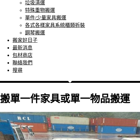
垃圾清運
特殊重物搬運
單件/少量家具搬運
各式各樣家具系統櫃類拆裝
鋼琴搬運
搬家好日子
最新消息
包材商店
聯絡我們
搜尋
搬單一件家具或單一物品搬運