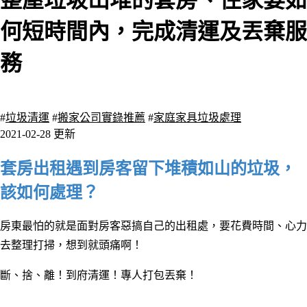
整屋垃圾山堆的套房、住家要如
何短時間內，完成清運及丟棄服
務
24466 瀏覽
#
垃圾清運
#
搬家公司實錄推薦
#
家庭家具垃圾處理
2021-02-28 更新
套房出租遇到房客留下堆積如山的垃圾，
該如何處理？
房東最怕的就是面對房客惡搞自己的出租處，要花費時間、心力
去整理打掃，想到就頭痛啊！
斷
、
捨
、離
！到府清運！專人打包丟棄
！