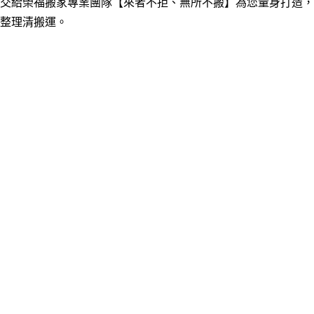
交給榮福搬家專業團隊【來者不拒、無所不搬】為您量身打造，
整理清搬運
。