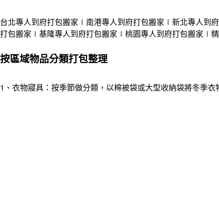
台北專人到府打包搬家
∣南港
專人
到府
打包搬家
∣新北
專人
到府
打包搬家
∣基隆
專人
到府
打包搬家
∣桃園
專人
到府
打包搬家
∣精
按區域物品分類打包整理
1、衣物寢具：按季節做分類，以棉被袋或大型收納袋將冬季衣