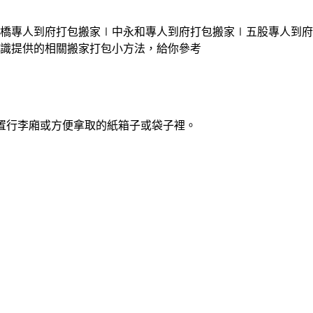
橋
專人
到府
打包搬家
∣中永和
專人
到府
打包搬家
∣五股
專人
到府
知識提供的相關搬家打包小方法，給你參考
置行李廂或方便拿取的紙箱子或袋子裡。