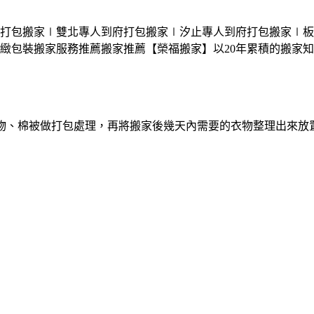
打包搬家
∣雙北
專人
到府
打包搬家
∣汐止
專人
到府
打包搬家
∣板
緻包裝搬家服務
推薦
搬家推薦【榮福搬家】以20年累積的搬家
物、棉被做打包處理，再將搬家後幾天內需要的衣物整理出來放