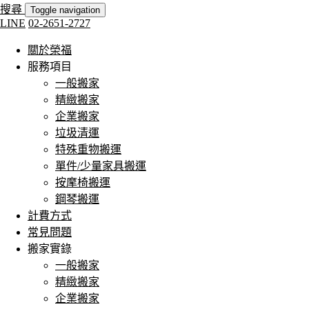
搜尋
Toggle navigation
LINE
02-2651-2727
關於榮福
服務項目
一般搬家
精緻搬家
企業搬家
垃圾清運
特殊重物搬運
單件/少量家具搬運
按摩椅搬運
鋼琴搬運
計費方式
常見問題
搬家實錄
一般搬家
精緻搬家
企業搬家