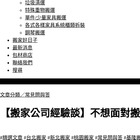
垃圾清運
特殊重物搬運
單件/少量家具搬運
各式各樣家具系統櫃類拆裝
鋼琴搬運
搬家好日子
最新消息
包材商店
聯絡我們
搜尋
文章分類／
常見問與答
【搬家公司經驗談】不想面對搬
7026 瀏覽
#
精選文章
#
台北搬家
#
新北搬家
#
桃園搬家
#
常見問與答
#
基隆