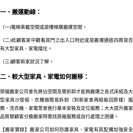
一、搬運動線：
（一)
電梯乘載空間或是樓梯層搬運空間。
（二)抵顧客家中觀看其門之出入口附近或是搬運通道四周是否
有大型家具、家電擋住
。
（三)顧客新家狀況了解。
二、較大型家具、家電如何搬移
：
榮福搬家公司會先將佔空間及需拆卸才能夠搬運之各式床組及大
型家具沙發組
、衣櫃
做簡易拆卸（到新家會再組裝回原樣）
務，洗衣機
、
家電等會進行基本安裝及定位服務；大大提升搬家
品質替顧客分擔搬家時需找原廠服務或自行處理之困擾。
【搬家實錄】 搬家公司如何防護家具、家電有其配備加強安全