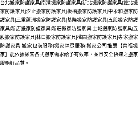
台北搬家防護家具
|南港搬家
防護家具
|新北搬家
防護家具
|雙北
家
防護家具
|汐止搬家
防護家具
|板橋搬家
防護家具
|中永和搬家
護家具
|三重蘆洲搬家
防護家具
|基隆搬家
防護家具
|五股搬家
防
家具
|新店搬家
防護家具
|新莊搬家
防護家具
|土城搬家
防護家具
|
股搬家
防護家具
|林口搬家
防護家具
|
桃園搬家
防護家具
|專家搬
防護家具
|搬家包裝服務
|搬家精緻服務
|搬家公司推薦【榮福
家】能依據顧客各式搬家需求給予有效率，並且安全快速之搬家
服務好品質。