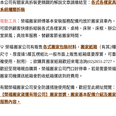
本公司有關家具拆裝更精闢的解說文章請連結至：
各式各樣家具
系統櫃類拆裝
電動工具
：
榮福搬家師傅基本安裝服務配備均放於搬家貨車內，
可提供顧客快速拆組裝各式各樣家具、桌椅
、床架
、
床框
、辦公
室屏風；
高效率服務
、
替顧客節省搬家時間
。
💡
榮福搬家公司有販售
各式搬家包裝材料
，
搬家紙箱
（有其2
尺寸、厚度達5層瓦楞紙比一般市面上販售紙箱還要厚實，可重
複使用、耐用）；欲購買搬家紙箱歡迎來電洽詢(02)2651-2727，
歡迎至現場親自購買，榮福搬家公司門口好停車，若是需要榮福
搬家司機運送紙箱會酌收紙箱運送到府費用。
有關榮福搬家公司安全防護措施使用配備，歡迎至此網址閱覽：
【榮福搬家貨運有限公司】搬家首選，搬家基本配備介紹及搬家
服務內容。