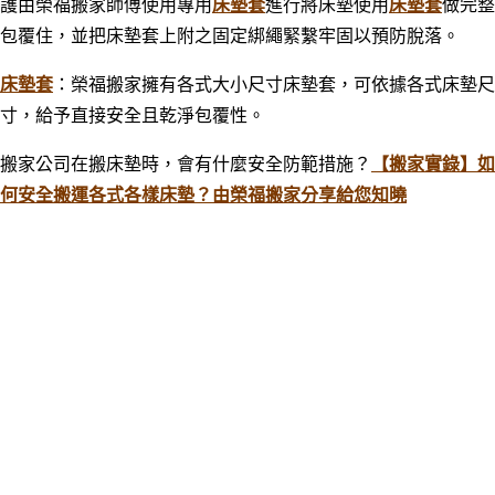
護由榮福搬家師傅使用專用
床墊套
進行將床墊使用
床墊套
做完整
包覆住，並把床墊套上附之固定綁繩緊繫牢固以預防脫落。
床墊套
：榮福搬家擁有各式大小尺寸床墊套，可依據各式床墊尺
寸，給予直接安全且乾淨包覆性。
搬家公司在搬床墊時，會有什麼安全防範措施？
【搬家實錄】如
何安全搬運各式各樣床墊？由榮福搬家分享給您知曉