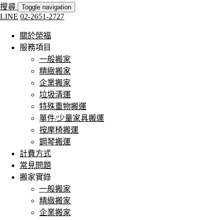
搜尋
Toggle navigation
LINE
02-2651-2727
關於榮福
服務項目
一般搬家
精緻搬家
企業搬家
垃圾清運
特殊重物搬運
單件/少量家具搬運
按摩椅搬運
鋼琴搬運
計費方式
常見問題
搬家實錄
一般搬家
精緻搬家
企業搬家