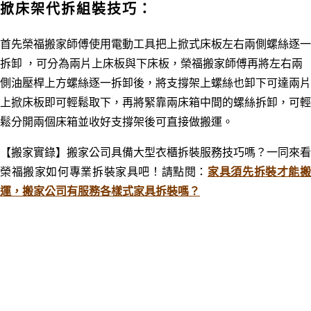
掀床架代拆組裝技巧：
首先榮福搬家師傅使用電動工具把上掀式床板左右兩側螺絲逐一
拆卸 ，可分為兩片上床板與下床板，榮福搬家師傅再將左右兩
側油壓桿上方螺絲逐一拆卸後，將支撐架上螺絲也卸下可達兩片
上掀床板即可輕鬆取下，再將緊靠兩床箱中間的螺絲拆卸，可輕
鬆分開兩個床箱並收好支撐架後可直接做搬運。
【搬家實錄】搬家公司具備大型衣櫃拆裝服務技巧嗎？一同來看
榮福搬家如何專業拆裝家具吧！請點閱：
家具須先拆裝才能
運，搬家公司有服務各樣式家具拆裝嗎？