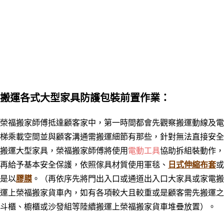
搬運各式大型家具防護包裝前置作業：
榮福搬家師傅抵達顧客家中，第一時間都會先觀察搬運動線及電
梯乘載空間並與顧客溝通需搬運細節有那些，針對無法直接安全
搬運大型家具，榮福搬家師傅將使用
電動工具
協助拆組裝動作，
再給予基本安全保護，依照傢具材質使用軍毯、
日式伸縮布套
或
是以
膠膜
。
（再依序先將門出入口或通道出入口大家具或家電搬
運上榮福搬家貨車內，如有各項較大且較重或是顧客需先搬運之
斗櫃、櫥櫃或沙發組等陸續搬運上榮福搬家貨車堆疊放置）。