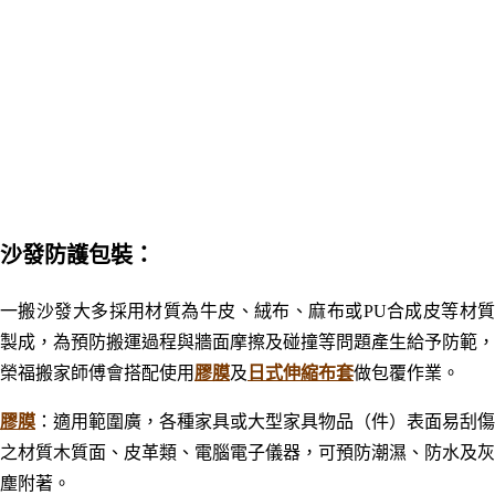
沙發防護包裝：
一搬沙發大多採用材質為牛皮、絨布
、
麻布
或PU合成皮等材
製成，為預防搬運過程與牆面摩擦及碰撞等問題產生給予防範，
榮福搬家師傅會搭配使用
膠膜
及
日式伸縮布套
做包覆作業。
膠膜
：
適用範圍廣，各種家具或大型家具物品（件）表面易刮傷
之材質木質面、皮革類、電腦電子儀器，可預防潮濕、防水及灰
塵附著。