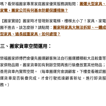
嗎？看榮福搬家專業家庭搬家優質服務
請點閱：
搬運大型家具、
家電，搬家公司有何基本防範保護措施？
【搬家實錄】搬家時才發現新家電梯、樓梯太小了！家具、家電
搬不進去，該怎麼辦？
請點閱：
搬家時家具大無法拆卸、一體成
型家具、過長超重家具，如何處理？
三、搬家貨車空間運用：
榮福搬家師傅們會優先搬運顧客無法自行搬運體積
較大且較重等
家俱物品類，搬家貨車如有剩餘空間再進行裝疊放置其他物品；
善用貨車內實際空間。（每車搬運完會請顧客，下樓查看確認搬
運貨車是否裝疊完成，才會行駛抵達顧客新址，進行卸貨服
務。）