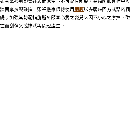
如有摩擦到即會在表面處留下不可復原刮痕，
為預防搬運途中與
牆面摩擦與碰撞，榮福搬家師傅使用
膠膜
以多層來回方式緊密捆
繞；加強其防範措施避免顧客心愛之嬰兒床因不小心之
摩擦、碰
撞而刮傷又或掉潻等問題產生
。