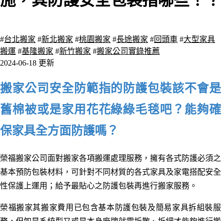
施，其防護安全包裝指哪些！？
2860 瀏覽
#
台北搬家
#
新北搬家
#
桃園搬家
#
長途搬家
#
回頭車
#
大型家具
搬運
#
基隆搬家
#
新竹搬家
#
搬家公司實錄推薦
2024-06-18 更新
搬家公司安全防範指的防護包裝該不會是
舊棉被或是家用花花綠綠毛毯吧？能夠確
保家具全方面防護嗎？
榮福搬家公司面對搬家各項搬運處理服務，擁有各式防護必須之
基本預防包裝材料，可針對
不同材質的各式家具及家電搭配安全
性保護上運用；給予最貼心之防護包裝再進行搬家服務。
榮福搬家其搬家費用已包含基本防護包裝及簡易家具拆組裝服