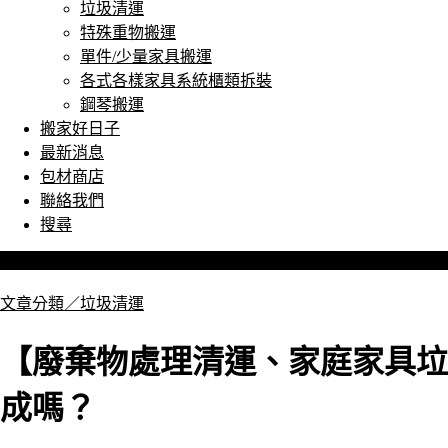
垃圾清運
特殊重物搬運
單件/少量家具搬運
各式各樣家具系統櫃類拆裝
鋼琴搬運
搬家好日子
最新消息
包材商店
聯絡我們
搜尋
文章分類／
垃圾清運
【廢棄物處理清運、家庭家具垃
成嗎？