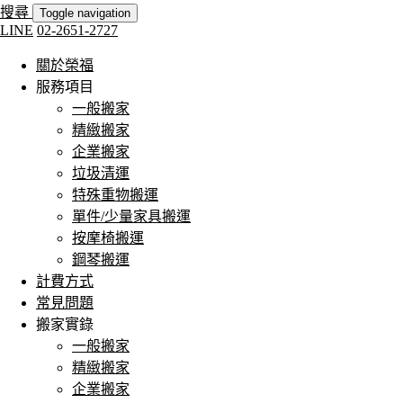
搜尋
Toggle navigation
LINE
02-2651-2727
關於榮福
服務項目
一般搬家
精緻搬家
企業搬家
垃圾清運
特殊重物搬運
單件/少量家具搬運
按摩椅搬運
鋼琴搬運
計費方式
常見問題
搬家實錄
一般搬家
精緻搬家
企業搬家