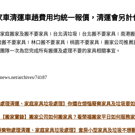
家車清運車趟費用均統一報價，清運會另計
家庭搬家及搬不要家具∣台北清垃圾∣台北搬
不要家具
∣南港搬
隆搬
不要家具
∣林口搬
不要家具
∣
桃園
不要家具
∣
搬家公司推薦
團隊一次為您完成所有搬運及處理不要的家具相關事宜。
et/archives/74187
處理清運、家庭家具垃圾處理】你還在煩惱廢棄家具及垃圾要如
【搬家實錄】搬家公司如何搬家具？看榮福搬家平日如何服務家
廢棄物處理清運、家庭家具垃圾處理】套房小型家具及垃圾不想