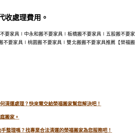
代收處理費用。
不要家具
∣中永和搬
不要家具
∣板橋搬
不要家具
∣五股搬
不要家
搬不要家具
∣桃園搬不要家具
∣雙北搬
搬不要家具推薦
【榮福
何清運處理？快來電交給榮福搬家幫您解決吧！
庭搬家。
動手整理嗎？找專業合法清運的榮福搬家為您服務吧！