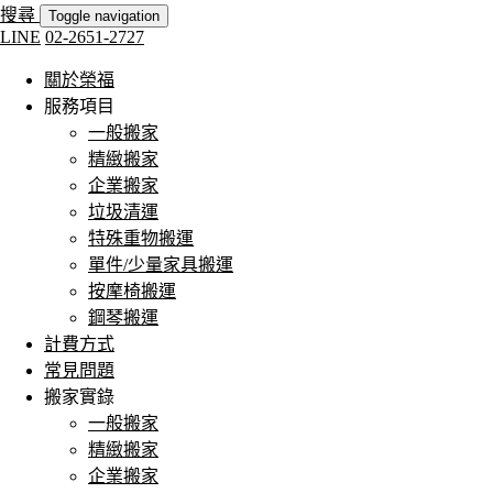
搜尋
Toggle navigation
LINE
02-2651-2727
關於榮福
服務項目
一般搬家
精緻搬家
企業搬家
垃圾清運
特殊重物搬運
單件/少量家具搬運
按摩椅搬運
鋼琴搬運
計費方式
常見問題
搬家實錄
一般搬家
精緻搬家
企業搬家