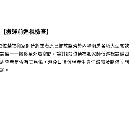
【搬運前巡視檢查】
2位榮福搬家師傅將業者
原已擺放整齊於內場廚房各項大型餐
設備一一搬移至外場空間，讓其餘2位榮福搬家師傅巡視設備四
周查看是否有其舊傷，
避免日後發現產生責任歸屬及賠償等
題。