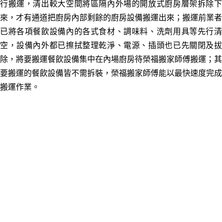
行搬運，清出較大空間將區隔內外場的開放式廚房層架拆除下
來，才有通道把廚房內部剩餘的廚房設備搬運出來；搬運前業者
已將各項餐飲設備內的各式食材、調味料、洗劑用具等先行清
空，設備內外都已擦拭整理乾淨、電源、插頭也已先關閉及拔
除，將要搬運餐飲設備集中在內場廚房待榮福搬家師傅搬運；其
要搬運的餐飲設備皆不需拆裝，榮福搬家師傅能以最快速度完成
搬運作業。