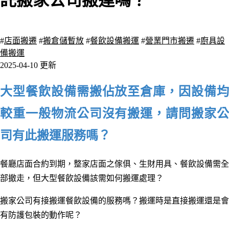
託搬家公司搬運嗎？
7805 瀏覽
#
店面搬遷
#
搬倉儲暫放
#
餐飲設備搬運
#
營業門市搬遷
#
廚具設
備搬運
2025-04-10 更新
大型餐飲設備需搬佔放至倉庫，因設備均
較重一般物流公司沒有搬運，請問搬家公
司有此搬運服務嗎？
餐廳店面合約到期，整家店面之傢俱、生財用具、餐飲設備需全
部撤走，但大型餐飲設備該需如何搬運處理？
搬家公司有接搬運餐飲設備的服務嗎？搬運時是直接搬運還是會
有防護包裝的動作呢？