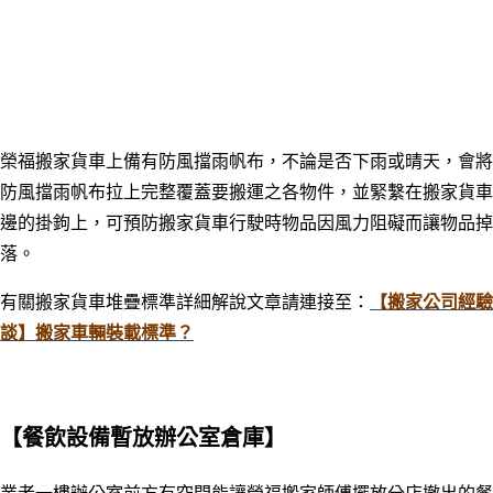
榮福搬家貨車上備有防風擋雨帆布，不論是否下雨或晴天，
會將
防風擋雨帆布拉上完整覆蓋要
搬運之各物件，
並緊繫在搬家貨車
邊的掛鉤上，可
預防搬家貨車行駛時物品因風力阻礙而讓物品掉
落。
有關搬家貨車堆疊標準詳細解說文章請連接至：
【搬家公司經驗
談】搬家車輛裝載標準？
【餐飲設備暫放辦公室倉庫】