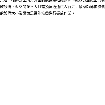
業者一樓辦公室前方有空間能讓榮福搬家師傅擺放分店撤出的餐
飲設備，但空間並不大且需預留通道供人行走，搬家師傅依據餐
飲設備大小及設備是否能堆疊進行擺放作業。