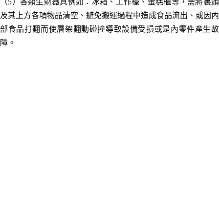
（5）各類生財器具例如：冰箱、工作檯、蛋糕櫃等，需將裏頭
及其上方各項物品清空、避免搬運過程中造成食品流出、或因內
部食品打翻而使層架翻動碰撞導致設備受損或是內零件產生故
障。