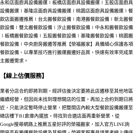
永和店面廚具設備搬運
∣板橋店面廚具設備搬運
∣五股店面廚具
設備搬運
∣基隆店面廚具設備搬運
∣桃園店面廚具設備搬運
∣
餐
飲店面搬遷推薦
∣
台北搬餐飲設備
∣南港
搬餐飲設備
∣新北
搬餐
飲設備
∣雙北
搬餐飲設備
∣汐止
搬餐飲設備
∣中永和
搬餐飲設備
∣板橋
搬餐飲設備
∣五股
搬餐飲設備
∣
基隆
搬餐飲設備
∣桃園
搬
餐飲設備
∣中央廚房搬遷等推薦
【榮福搬家】具備細心保護各項
餐飲設備、以專業技巧進行搬運搬遷好品質，快速有效率完成業
主搬遷需求。
【線上估價服務】
業者
分店合約即將到期，經評估後決定要將此店遷移至其他地區
繼續經營，但因尚未找到理想開店的位置，再加上合約到期日將
近，只能決定暫時停止營業，把整間店內較大型餐飲設備搬運至
總店樓下B1倉庫內擺放，待找到合適店面再重新營業，從
Google搜尋網路上推薦五星好評的榮福搬家，加入官方LINE詢
問是否有搬運餐飲設備及其報價，榮福客服專員請業者線上傳送