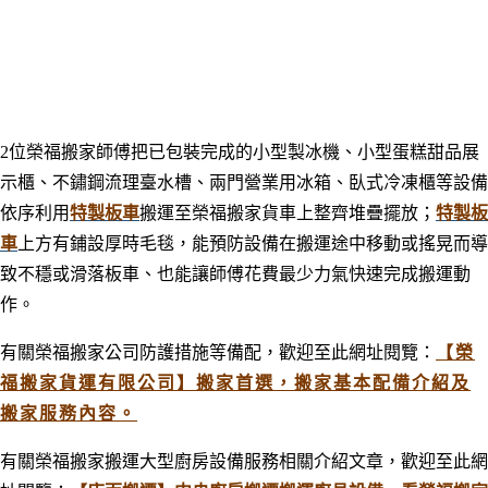
2位榮
福搬家師傅把已包裝完成的小型製冰機、小型蛋糕甜品展
示櫃、
不鏽鋼流理臺水槽、兩門營業
用冰箱、臥式冷凍櫃等設備
依序利用
特製板車
搬運
至榮福搬家貨車上整齊堆疊擺放；
特製板
車
上方
有鋪設厚時毛毯，
能預防設備在搬運途中移動或搖晃而導
致不穩或滑落板車、也能讓師傅花費最少力氣快速完成搬運動
作。
有關榮福搬家公司防護措施等備配
，歡迎至此網址閱覽：
【榮
福搬家貨運有限公司】搬家首選，搬家基本配備介紹及
搬家服務內容。
有關榮福搬家搬運大型廚房設備服務相關介紹文
章，歡迎至此網