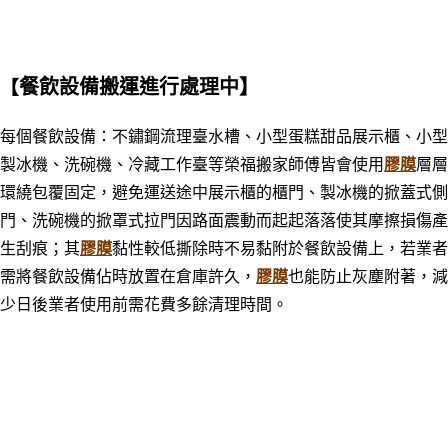
餐飲設備搬運進行處理中】
【
每個餐飲設備：不鏽鋼流理臺水槽、小型蛋糕甜品展示櫃、小型
製冰機、洗碗機、冷藏工作臺等榮福搬家師傅皆會使用
膠膜
層層
環繞包覆固定，避免運送途中展示櫃的櫃門、製冰機的掀蓋式側
門、洗碗機的掀罩式拉門因路面震動而起起落落使其摩擦損傷產
生刮痕；其
膠膜
黏性較低撕除時不易黏附於餐飲設備上，
若業者
需將餐飲設備佔時放置在倉庫許久，
膠膜
也能防止灰塵附著，減
少日後業者使用前需花費多餘清理時間。