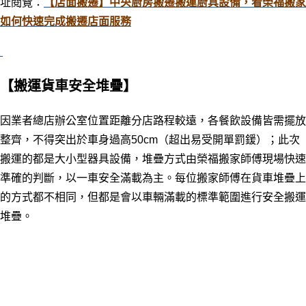
址閱覽
：
【店面搬遷】中央廚房搬遷搬運廚具設備，看榮福搬家
如何快速完成搬遷店面服務
【搬運貨車安全堆疊】
因業者總店辦公室位置距離分店路程較遠，各餐飲設備皆需擺放
整齊，不得突出於車身過高50cm（超出易受開單罰鍰）；
此次
搬運的都是大小型器具設備，堆疊方式由榮福搬家師傅現場快速
準確的判斷，以一車安全滿載為主。
每位搬家師傅在貨車堆疊上
的方式都不相同，但都是會以車輛滿載的標準範圍進行安全搬運
堆疊。