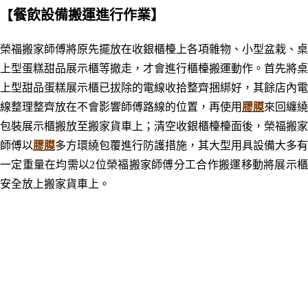
餐飲設備搬運進行作業】
【
榮福搬家師傅將原先擺放在收銀櫃檯上各項雜物、小型盆栽、桌
上型蛋糕甜品展示櫃等
撤走，才會進行櫃檯搬運動作。首先
將
桌
上型甜品蛋糕展示櫃已拔除的電線收拾整齊捆綁好，其餘店內電
線整理整齊放在不會影響師傅路線的位置，再
使用
膠膜
來回纏繞
包裝展示櫃搬放至搬家貨車上；清空收銀櫃檯檯面後，榮福搬家
師傅以
膠膜
多方環繞包覆進行防護措施，其
大型用具設備大多有
一定重量在均需以
2位榮福搬家師傅分工合作搬運移動將展示
安全放上搬家貨車上。