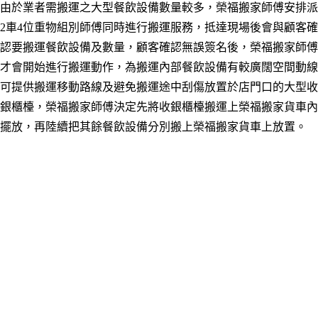
由於業者需搬運之大型餐飲設備數量較多，榮福搬家師傅安排派
2車4位重物組別師傅同時進行搬運服務，抵達現場後會與顧客確
認要搬運餐飲設備及數量，顧客確認無誤簽名後，榮福搬家師傅
才會開始進行搬運動作，
為
搬運內部餐飲設備有較廣闊空間動線
可提供搬運移動路線及避免搬運途中刮傷放置於店門口的大型收
銀櫃檯，榮福搬家師傅決定先將收銀櫃檯搬運上榮福搬家貨車內
擺放，再陸續把其餘餐飲設備分別搬上榮福搬家貨車上放置。