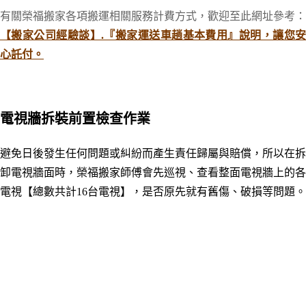
有關榮福搬家各項搬運相關服務計費方式，歡迎至此網址參考：
【搬家公司經驗談】.『搬家運送車趟基本費用』說明，讓您安
心託付。
電視牆拆裝前置檢查作業
避免日後發生任何問題或
糾紛而
產生責任歸屬與賠償，所以在拆
卸電視牆面時
，
榮福搬家師傅會先
巡視、查看
整面電視牆上的各
電視【總數共計16台電視】，是否原先就有舊傷、破損等問題
。