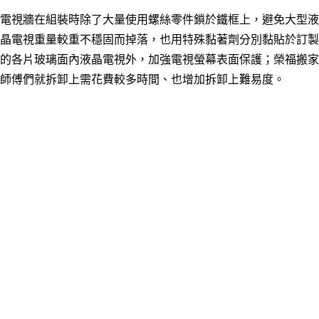
電視牆在組裝時除了大量使用螺絲零件鎖於鐵框上，
避免大型液
晶電視重量較重不穩固而掉落，
也用特殊黏著劑分別
黏貼於
訂製
的各片玻璃面內液晶電視外，加強電視螢幕表面保護；榮福搬家
師傅們就拆卸上需花費較多時間、也增加拆卸上難易度。