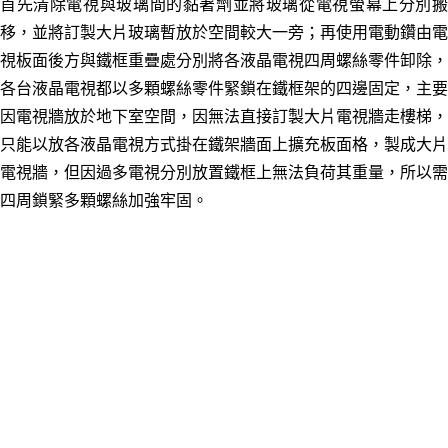
首先
清除
電視與玻璃
間的黏著劑並將玻璃從電視螢幕上分別
移，並將訂製大片玻璃暫放於空間較大一旁；再使用電動鑽由電
視板面後方與鐵框重疊處分別將各
液晶電視四周
螺絲零件卸除，
各台
液晶
電視都以多顆螺絲零件緊鎖在鐵框架的四邊固定，主要
因電視
牆放於地下室空間
，
因
無法直接訂製大片電視牆走樓梯
，
只能以
放各
液晶電視方式掛在鐵架牆面上擴充板面格
，製成大片
電視牆
，但因過多電視分別放置鐵
框上
無法負荷其重量，所以需
四周鎖緊多顆螺絲加強牢固。