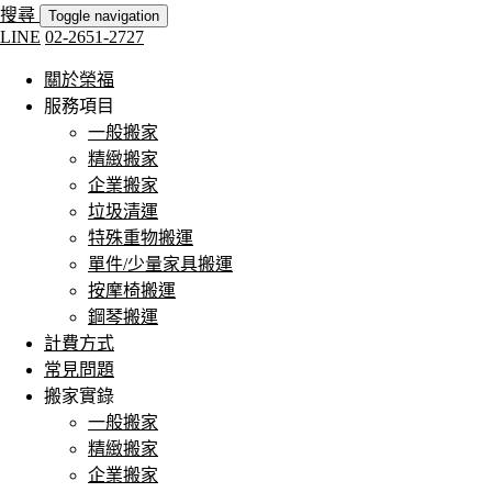
搜尋
Toggle navigation
LINE
02-2651-2727
關於榮福
服務項目
一般搬家
精緻搬家
企業搬家
垃圾清運
特殊重物搬運
單件/少量家具搬運
按摩椅搬運
鋼琴搬運
計費方式
常見問題
搬家實錄
一般搬家
精緻搬家
企業搬家