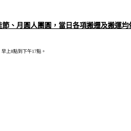
佳節、月圓人團圓，當日各項搬遷及搬運均
早上8點到下午17點。