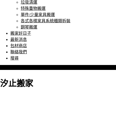
垃圾清運
特殊重物搬運
單件/少量家具搬運
各式各樣家具系統櫃類拆裝
鋼琴搬運
搬家好日子
最新消息
包材商店
聯絡我們
搜尋
汐止搬家