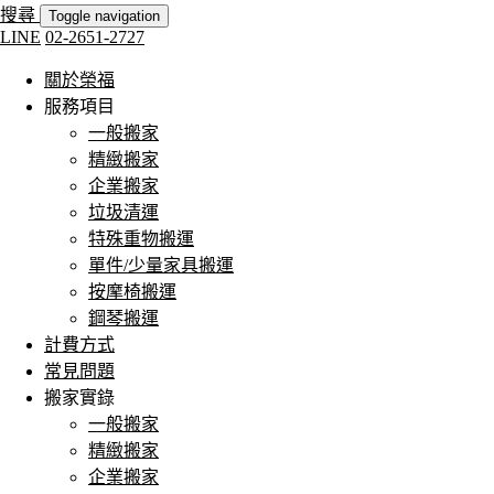
搜尋
Toggle navigation
LINE
02-2651-2727
關於榮福
服務項目
一般搬家
精緻搬家
企業搬家
垃圾清運
特殊重物搬運
單件/少量家具搬運
按摩椅搬運
鋼琴搬運
計費方式
常見問題
搬家實錄
一般搬家
精緻搬家
企業搬家