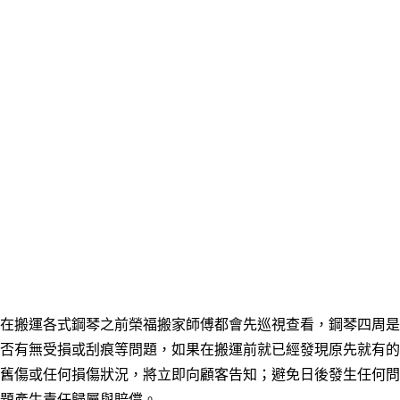
在搬運各式鋼琴之前榮福搬家師傅都會先巡視查看，鋼琴四周是
否有無受損或刮痕等問題，如果在搬運前就已經發現原先就有的
舊傷或任何損傷狀況，將立即向顧客告知；避免日後發生任何問
題產生責任歸屬與賠償。