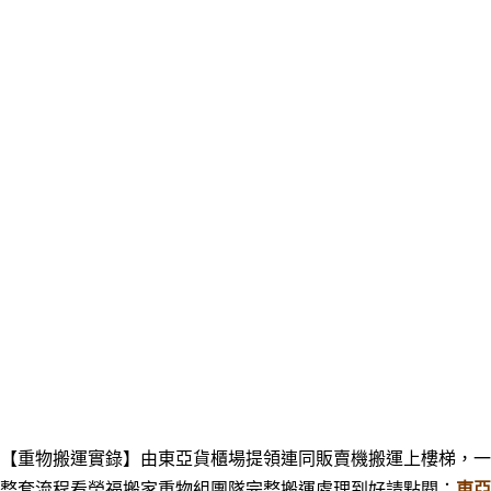
【重物搬運實錄】由東亞貨櫃場提領連同販賣機搬運上樓梯，一
整套流程看榮福搬家重物組團隊完整搬運處理到好請點閱：
東亞