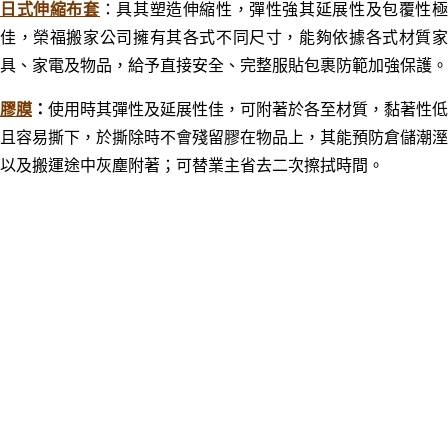
日式伸縮布套
：
具其塑造伸縮性，彈性強其延展性及包覆性
佳，榮福搬家公司擁有其各式不同尺寸，能夠依據各式材質家
具、家電及物品，給予直接安全、完整服
貼包裹防範加強保護
。
膠膜
：
使用時
其彈性及延展性佳，可附著於各至材質，黏著性低
且容易撕下，於撕除時不會殘留膠在物品上，其能預防倉儲潮溼
以及搬運途中灰塵附著；可替業主省去二次擦拭時間。