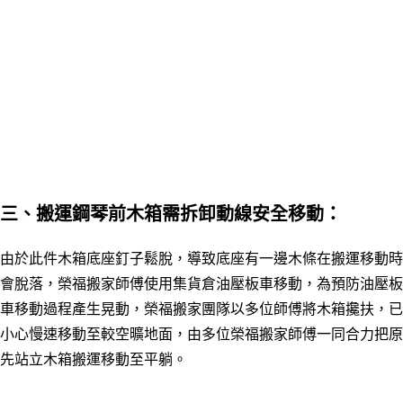
三、搬運鋼琴前木箱需拆卸動線
安全移動：
由於此件木箱底座釘子鬆脫，導致底座有一邊木條在搬運移動時
會脫落，榮福搬家師傅使用集貨倉油壓板車移動，為
預防油壓板
車移動過程產生晃動，
榮福搬家團隊以多位師傅將木箱攙扶，已
小心慢速移動至較空曠地面，由多位榮福搬家師傅一同合力把原
先站立木箱搬運移動至平躺。