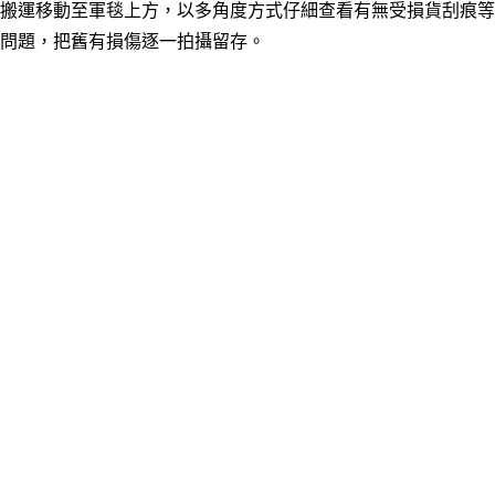
搬運移動至軍毯上方，以多角度方式仔細查看有無受損貨刮痕等
問題，把舊有損傷逐一拍攝留存。