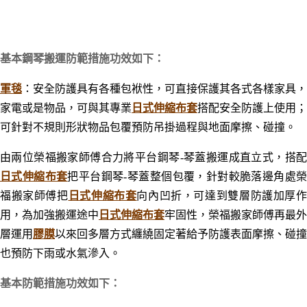
基本鋼琴搬運防範措施功效如下：
軍毯
：
安全防護具有各種包袱性，可直接保護其各式各樣家具，
家電或是物品，可與其專業
日式伸縮布套
搭配安全防護上使用；
可針對不規則形狀物品包覆預防吊掛過程與地面摩擦、碰撞。
由兩位榮福搬家師傅合力將平台鋼琴-琴蓋搬運成直立式，搭配
日式伸縮布套
把平台鋼琴-琴蓋整個包覆，針對較脆落邊角處
福搬家師傅把
日式伸縮布套
向內凹折，可達到雙層防護加厚
用，為加強搬運途中
日式伸縮布套
牢固性，榮福搬家師傅再最外
層運用
膠膜
以來回多層方式纏繞固定著給予防護表面摩擦
、
碰撞
也預防下雨或水氣滲入。
基本防範措施功效如下：