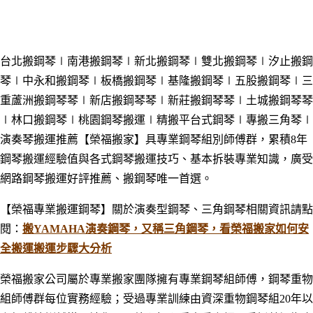
台北搬鋼琴∣南港搬鋼琴
∣新北搬鋼琴
∣雙北搬鋼琴
∣汐止搬鋼
琴
∣中永和搬鋼琴
∣板橋搬鋼琴∣基隆搬鋼琴∣五股搬鋼琴
∣三
重蘆洲搬鋼琴
琴∣新店搬鋼琴
琴∣新莊搬鋼琴
琴∣土城搬鋼琴
琴
∣林口搬鋼琴
∣桃園鋼琴搬運∣精搬平台式鋼琴∣專搬三角琴∣
演奏琴搬運推薦【榮福搬家】具專業鋼琴組別師傅群，累積8年
鋼琴搬運經驗值與各式鋼琴搬運技巧、基本拆裝專業知識，廣受
網路鋼琴搬運好評推薦、搬鋼琴唯一首選。
【榮福專業搬運鋼琴】關於演奏型鋼琴、三角鋼琴相關資訊請點
閱：
搬YAMAHA演奏鋼琴，又稱三角鋼琴，看榮福搬家如何安
全搬運搬運步驟大分析
榮福搬家公司屬於專業搬家團隊擁有專業鋼琴組師傅，鋼琴重物
組師傅群每位實務經驗；受過專業訓練由資深重物鋼琴組20年以