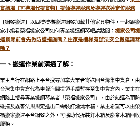
貨櫃場【可進場代提貨物】提領搬運服務及搬運送達定位服務
【鋼琴搬運】以四樓樓梯搬運鋼琴加載其他家具物件，一起跟搬
家小編看榮福搬家公司如何專業搬運鋼琴吧
請點閱：
搬家公司搬
運鋼琴前會先做防護措施嗎？住家是樓梯有辦法安全搬運鋼琴
嗎？
一、搬運作業前溝通了解：
業主自行在網路上平台搜尋加拿大業者寄送回台灣集中貨倉，由
台灣集中貨倉代為
申報
海關提領手續暫存至集中貨倉內。業主在
網路上搜尋專業搬鋼琴業者「榮福搬家公司」，由於船運為預防
碰撞及蟲害法規規定進出口需裝訂
煙燻木箱，業主希望可以由榮
福搬家搬運平台鋼琴之外，可協助代拆裝釘木箱及廢棄木箱回收
服務。