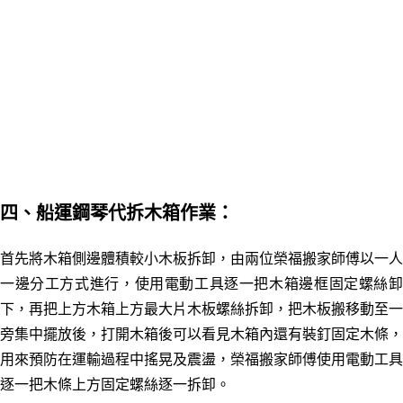
四、船運鋼琴代拆木箱作業：
首先將木箱側邊體積較小木板拆卸，由兩位
榮福搬家師傅以一人
一邊分工方式進行，使用電動工具逐一把木箱邊框固定螺絲卸
下，再把上方木箱上方最大片木板螺絲拆卸，把木板搬移動至一
旁集中擺放後，打開木箱後可以看見木箱內還有裝釘固定木條，
用來預防在運輸過程中搖晃及震盪，榮福搬家師傅使用電動工具
逐一把木條上方固定螺絲逐一拆卸。