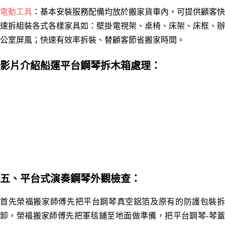
電動工具
：
基本安裝服務配備均放於搬家貨車內，
可提供顧客快
速拆組裝各式各樣家具如：
壁掛電視架、桌椅
、床架
、
床框
、辦
公室屏風；快速有效
率拆裝
、
替顧客節省搬家時間
。
影片介紹船運平台鋼琴拆木箱處理：
五、平台式演奏鋼琴外觀檢查：
首先榮福搬家師傅先把平台鋼琴真空鋁箔及原有的防護包裝拆
卸，榮福搬家師傅先把軍毯鋪至地面做準備，把平台鋼琴-琴蓋