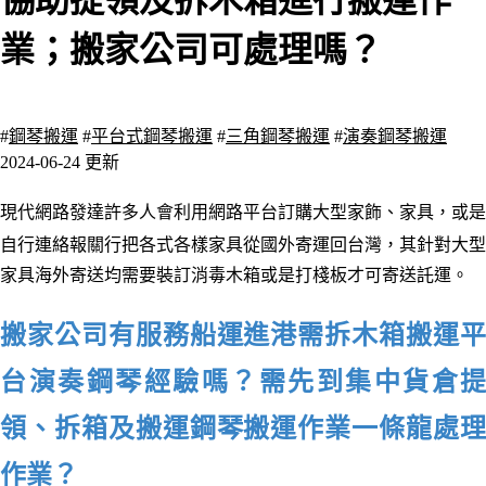
協助提領及拆木箱進行搬運作
業；搬家公司可處理嗎？
1945 瀏覽
#
鋼琴搬運
#
平台式鋼琴搬運
#
三角鋼琴搬運
#
演奏鋼琴搬運
2024-06-24 更新
現代網路發達許多人會利用網路平台
訂購大型家飾、家具，或是
自行連絡報關行把各式各樣家具從國外寄運回台灣，其針對大型
家具海外寄送均需要裝訂消毒木箱或是打棧板才可寄送託運。
搬家公司有服務船運進港需拆木箱搬運平
台演奏鋼琴經驗嗎？需先
到集中貨倉提
領、拆箱及搬運鋼琴搬運作業一條龍處理
作業？