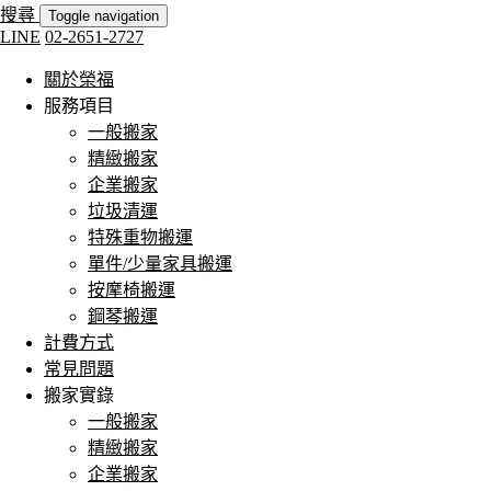
搜尋
Toggle navigation
LINE
02-2651-2727
關於榮福
服務項目
一般搬家
精緻搬家
企業搬家
垃圾清運
特殊重物搬運
單件/少量家具搬運
按摩椅搬運
鋼琴搬運
計費方式
常見問題
搬家實錄
一般搬家
精緻搬家
企業搬家