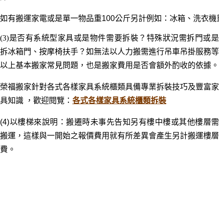
如有搬運家電或是單一物品重100公斤另計例如：冰箱、洗衣機重
(3)是否有系統型家具或是物件需要拆裝？特殊狀況需拆門或是
拆冰箱門
、
按摩椅扶手？如無法以人力搬需進行吊車吊掛服務等
以上基本搬家常見問題，也是搬家費用是否會額外酌收的依據。
榮福搬家針對各式各樣家具系統櫃類具備專業拆裝技巧及豐富家
具知識
，歡迎閱覽：
各式各樣家具系統櫃類拆裝
(4
)
以樓梯來說明：
搬遷時未事先告知
另有樓中樓或其他樓層需
搬運，這樣與一開始之報價費用就有所差異會產生另計搬運樓層
費。