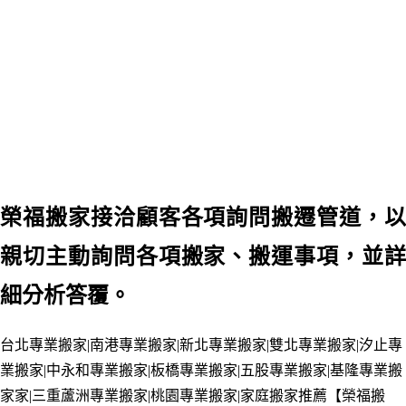
榮福搬家接洽顧客各項詢問搬遷管道，以
親切主動詢問各項搬家
、搬運事項，並
細分析答覆。
台北專業搬家|南港
專業
搬家|新北
專業
搬家|雙北
專業
搬家
|汐止
專
業
搬家
|中永和
專業
搬家|板橋
專業
搬家
|五股
專業
搬家
|基隆
專業
搬
家
家
|三重蘆洲
專業
搬家
|桃園
專業
搬家
|家庭搬家
推薦
【榮福搬