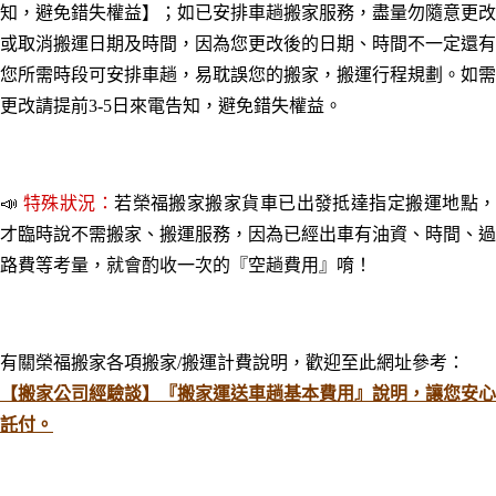
知
，避免錯失權益
】；如已安排車趟搬家服務，盡量勿隨意更改
或取消搬運日期及時間，因為
您更改後的日期、時間不一定還有
您所需時段可安排車趟，易耽誤您的搬家
，
搬運行程規劃。如需
更改請提前
3-5日來電告知
，避免錯失權益。
📣
特殊狀況：
若榮福搬家搬家貨車已出發抵達指定搬運地點
才臨時說不需搬家、搬運服務，
因為已經出車有油資、時間、過
路費等考量，
就會酌收一次的『空趟費用』唷！
有關榮福搬家各項搬家/搬運計費說明，歡迎至此網址參考：
【搬家公司經驗談】『搬家運送車趟基本費用』說明，讓您安心
託付。