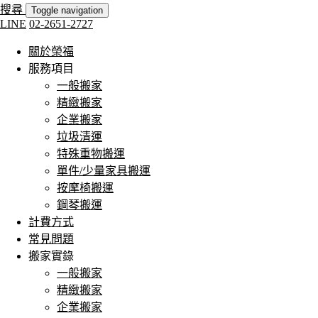
搜尋
Toggle navigation
LINE
02-2651-2727
關於榮福
服務項目
一般搬家
精緻搬家
企業搬家
垃圾清運
特殊重物搬運
單件/少量家具搬運
按摩椅搬運
鋼琴搬運
計費方式
常見問題
搬家實錄
一般搬家
精緻搬家
企業搬家