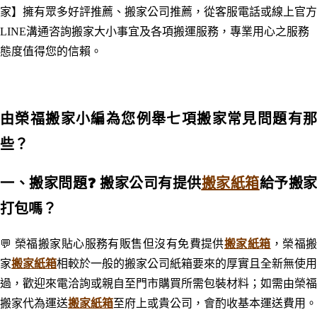
家】擁有眾多好評推薦、搬家公司推薦，從客服電話或線上官方
LINE溝通咨詢搬家大小事宜及各項搬運服務， 專業用心之服務
態度值得您的信賴。
由榮福搬家小編為您例舉七項搬家常見問題有那
些？
一、搬家問題
❓ 搬家公司有提供
搬家紙箱
給予搬家
打包嗎？
💬 榮福搬家貼心服務有販售但沒有免費提供
搬家紙箱
，榮福
家
搬家紙箱
相較於一般的搬家公司紙箱要來的厚實且全新無使用
過，歡迎來電洽詢或親自至門市購買所需包裝材料；如需由榮福
搬家代為運送
搬家紙箱
至府上或貴公司，會酌收基本運送費用。