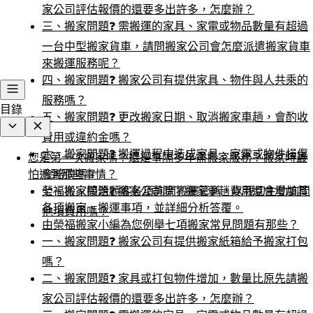
家公司評估報價的還要多出許多，怎麼辦？
三、搬家問題❓ 需搬運的家具、家電或物品數量有超過
一台中型搬家貨車，請問搬家公司會怎麼派遣搬家貨車
來搬運服務呢？
四、搬家問題❓ 搬家公司有提供家具、物件與人共乘的
服務嗎？
目錄
五、搬家問題❓ 更改搬家日期、取消搬家車趟，會酌收
費用或違約金嗎？
六、搬家問題❓ 搬運過程中造成家具、家電或物件損傷
您是第一次搬家嗎？還是事隔多年需搬家服務？搬家時最
怕遇到那些事情？
會賠償嗎？
七、搬家問題❓ 搬家公司除了搬家車趟費用還會增加其
榮福搬家接洽顧客各項詢問搬遷管道，以親切主動詢問
各項搬家、搬運事項，並詳細分析答覆。
他項費用嗎？
由榮福搬家小編為您例舉七項搬家常見問題有那些？
一、搬家問題❓ 搬家公司有提供搬家紙箱給予搬家打包
嗎？
二、搬家問題❓ 家具或打包物件增加，數量比原先請搬
家公司評估報價的還要多出許多，怎麼辦？