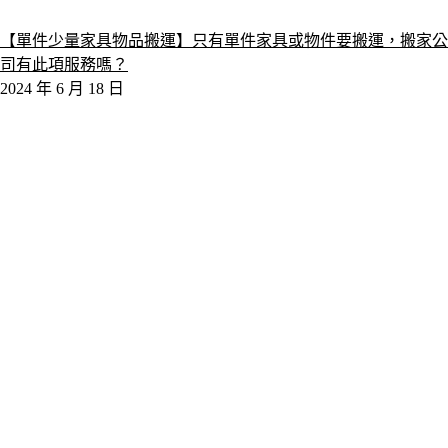
【單件少量家具物品搬運】只有單件家具或物件要搬運，搬家公
司有此項服務嗎？
2024 年 6 月 18 日