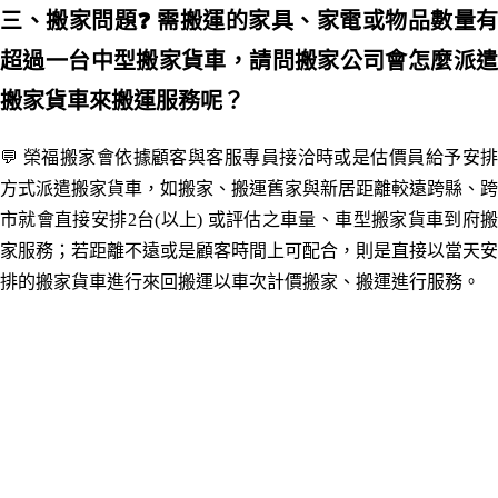
三
、搬家問題
❓ 需搬運的家具、家電或物品數量有
超過一台中型搬家貨車，請問搬家公司會怎麼派遣
搬家貨車來搬運服務呢？
💬 榮福搬家會依據顧客與客服專員接洽時或是估價員給予安排
方式派遣搬家貨車，如搬家、搬運舊家與新居距離較遠跨
縣
、跨
市就會直接
安排2台(以上) 或評估之車量
、車型
搬家貨車到府
家服務；若距離不遠或是顧客時間上可配合，則是直接以當天安
排的搬家貨車進行來回搬運以車次計價搬家
、
搬運進行服務。