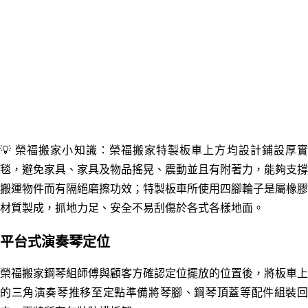
💡
榮福搬家小知識：榮福搬家特製板車上方均設計鋪設厚
毯，避免家具、家具及物品搖晃、震動並且有附著力，能夠支撐
搬運物件而有隔絕磨擦功效；特製板車所使用四腳輪子是屬橡膠
材質製成，抓地力足、安全不易刮傷於各式各樣地面。
平台式演奏琴定位
榮福搬家鋼琴組師傅與顧客方確認定位擺放的位置後，將板車上
的三角演奏琴推移至定點準備將琴腳、鋼琴頂蓋等配件組裝回