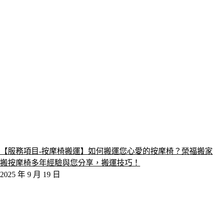
【服務項目-按摩椅搬運】如何搬運您心愛的按摩椅？榮福搬家
搬按摩椅多年經驗與您分享，搬運技巧！
2025 年 9 月 19 日