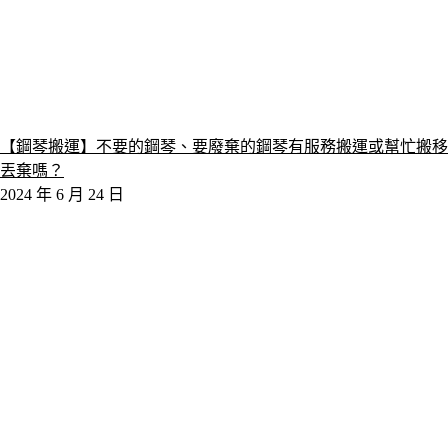
【鋼琴搬運】不要的鋼琴、要廢棄的鋼琴有服務搬運或幫忙搬移
丟棄嗎？
2024 年 6 月 24 日