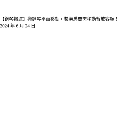
【鋼琴搬運】搬鋼琴平面移動，裝潢房間需移動暫放客廳！
2024 年 6 月 24 日