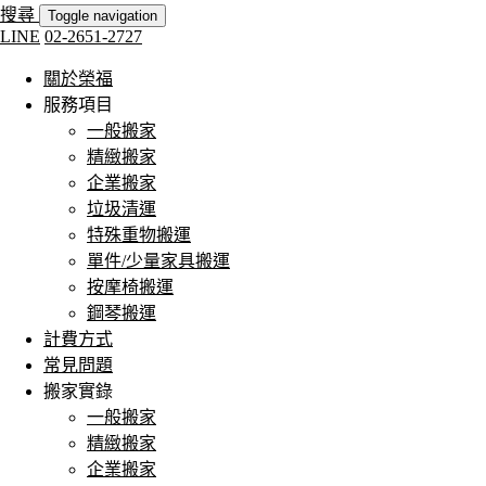
搜尋
Toggle navigation
LINE
02-2651-2727
關於榮福
服務項目
一般搬家
精緻搬家
企業搬家
垃圾清運
特殊重物搬運
單件/少量家具搬運
按摩椅搬運
鋼琴搬運
計費方式
常見問題
搬家實錄
一般搬家
精緻搬家
企業搬家