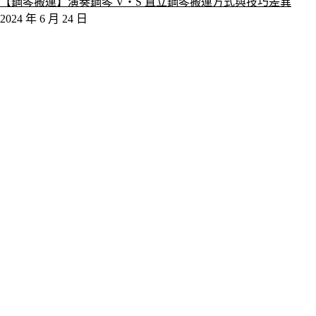
【鋼琴搬運】演奏鋼琴 V‧S 直立鋼琴搬運方式與技巧差異
2024 年 6 月 24 日