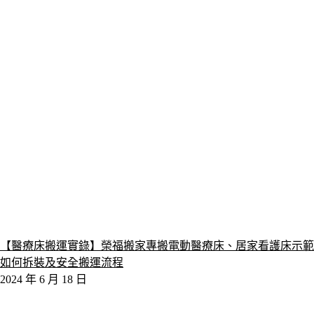
【醫療床搬運實錄】榮福搬家專搬電動醫療床、居家看護床示範
如何拆裝及安全搬運流程
2024 年 6 月 18 日