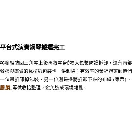
平台式演奏鋼琴搬運完工
琴腳組裝回三角琴上後再將琴身的5大包裝防護拆卸，還有內部
琴弦與鐵骨的瓦楞紙包裝也一併卸除；有效率的榮福搬家師傅們
一位邊拆卸掉包裝、另一位則是邊將拆卸下來的布繩 (束帶) 、
膠膜
等做收拾整理，避免造成環境雜亂。