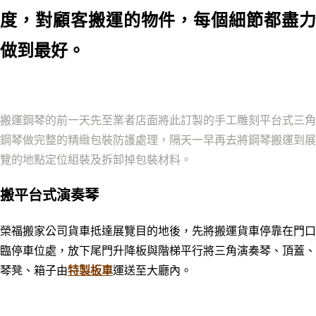
度，對顧客搬運的物件，每個細節都盡力
做到最好。
搬運鋼琴的前一天先至業者店面將此訂製的手工雕刻平台式三角
鋼琴做完整的精緻包裝防護處理，隔天一早再去將鋼琴搬運到展
覽的地點定位組裝及拆卸掉包裝材料。
搬平台式演奏琴
榮福搬家公司貨車抵達展覽目的地後，先將搬運貨車停靠在門口
臨停車位處，放下尾門升降板與階梯平行將三角演奏琴、頂蓋、
琴凳、箱子由
特製板車
運送至大廳內。