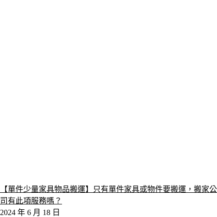
【單件少量家具物品搬運】只有單件家具或物件要搬運，搬家公
司有此項服務嗎？
2024 年 6 月 18 日