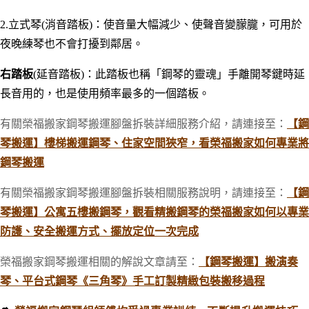
2.立式琴(消音踏板)：使音量大幅減少、使聲音變朦朧，可用於
夜晚練琴也不會打擾到鄰居。
右踏板
(延音踏板)：此踏板也稱「鋼琴的靈魂」手離開琴鍵時延
長音用的，也是使用頻率最多的一個踏板。
有關榮福搬家鋼琴搬運腳盤拆裝詳細服務介紹，請連接至：
【鋼
琴搬運】樓梯搬運鋼琴、住家空間狹窄，看榮福搬家如何專業將
鋼琴搬運
有關榮福搬家鋼琴搬運腳盤拆裝相關服務說明，請連接至：
【鋼
琴搬運】公寓五樓搬鋼琴，觀看精搬鋼琴的榮福搬家如何以專業
防護、安全搬運方式、擺放定位一次完成
榮福搬家鋼琴搬運相關的解說文章請至：
【鋼琴搬運】搬演奏
琴、平台式鋼琴《三角琴》手工訂製精緻包裝搬移過程