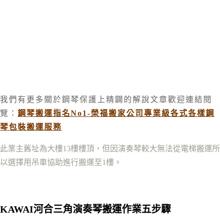
我們有更多關於鋼琴保護上精闢的解說文章歡迎連結閱
覽
：
鋼琴搬運指名No1-榮福搬家公司專業級各式各樣鋼
琴包裝搬運服務
此業主舊址為大樓13樓樓頂，但因演奏琴較大無法從電梯搬運所
以選擇用吊車協助進行搬運至1樓。
KAWAI河合
三角演奏琴
搬運作業五步驟