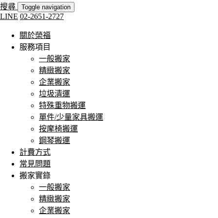
搜尋
Toggle navigation
LINE
02-2651-2727
關於榮福
服務項目
一般搬家
精緻搬家
企業搬家
垃圾清運
特殊重物搬運
單件/少量家具搬運
按摩椅搬運
鋼琴搬運
計費方式
常見問題
搬家實錄
一般搬家
精緻搬家
企業搬家