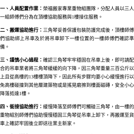
一、人員配置作業：
榮福搬家專業
重物組
團隊
，
分配人員以三人
一組師傅們分為在頂樓協助服務與1樓接住
服務
。
二、搬運協助進行
：
三角
琴妥善保護包裝防護完成後
，頂樓師傅
們協助
綁上吊車及於將吊車卸下一樓位置的一樓師傅們確認
備
。
三、謹慎小心過程
：
確認三角琴牢牢穩固在吊車上後
，即
可請配
合的吊車業者將三角琴緩緩的向下降
，因三角琴重量三百公斤以
上且從高樓的13樓樓頂降下，因此
所有步驟均要
小心緩慢
進行以
免高樓碰撞到其他層建築物或是搖晃磨擦到樓面磁磚
，安全小心
降落抵
達1樓
。
四、銜接協助進行
：
緩慢降落至師傅們可觸碰三角琴
，由一樓的
重物組別師傅們協助慢慢穩固三角琴從吊車上卸下，再搬運至貨
車上確認牢固後立即送往業主新家。