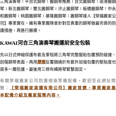
三角演奏琴∣平台式鋼琴∣搬鋼琴推薦
∣台北搬鋼琴
∣南港搬鋼
琴
∣新北搬鋼琴
∣雙北搬鋼琴
∣汐止搬鋼琴
∣板橋搬鋼琴
∣中永
和搬鋼琴
∣桃園搬鋼琴
∣基隆搬鋼琴
∣搬鋼琴達人
【榮福搬家公
司】專業實在，擁有專業團隊會針對您貴重的鋼琴做最完善的防
護措施，再進行搬運。
KAWAI河合
三角演奏琴搬運前安全包裝
先以日式伸縮保護布套及軍毯將三角琴完整服貼包覆預防碰撞、
刮傷鋼琴表面
，再用
膠膜
反覆捆繞於布套外加強包覆的緊貼度也
是多一層防護，最後用三條布繩將琴緊繫固定。
有關榮福搬家公司防護措施等備配備，
歡迎至此網址
覽：
【榮福搬家貨運有限公司】搬家首選，專業搬家
本配備介紹及搬家服務內容。