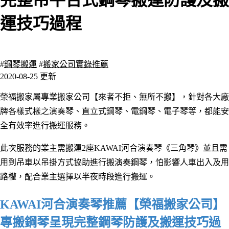
完整吊平台式鋼琴搬運防護及搬
運技巧過程
4137 瀏覽
#
鋼琴搬運
#
搬家公司實錄推薦
2020-08-25 更新
榮福搬家屬專業搬家公司【來者不拒、無所
不搬】
，針對各大廠
牌各樣式樣之演奏琴
、直立式鋼琴
、電鋼琴
、電子琴等，都能安
全有效率進行搬運服務。
此次服務的業主需搬運2座KAWAI河合演奏琴《三角琴》並且需
用到吊車以吊掛方式協助進行搬演奏鋼琴，怕影響人車出入及用
路權，配合業主選擇以半夜時段進行搬運。
KAWAI河合演奏琴推薦【榮福搬家公司】
專搬鋼琴呈現完整鋼琴防護及搬運技巧過