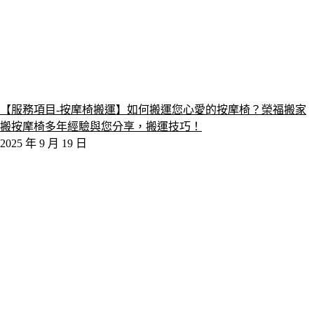
【服務項目-按摩椅搬運】如何搬運您心愛的按摩椅？榮福搬家
搬按摩椅多年經驗與您分享，搬運技巧！
2025 年 9 月 19 日