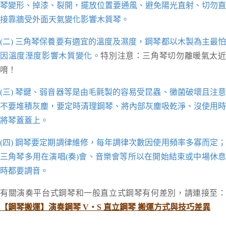
琴變形、掉漆、裂開，
擺放位置要通風、避免陽光直射、切勿直
接靠牆受外面天氣變化影響木質琴。
(二) 三角琴保養要有適宜的溫度及濕度，鋼琴都以木製為主最怕
因溫度溼度影響木質變化。
特別注意：三角琴切勿離暖氣太
唷！
(三) 琴鍵、弱音器等是由毛氈製的容易受昆蟲、黴菌破壞且注意
不要堆積灰塵，要定時清理鋼琴、將內部灰塵吸乾淨、沒使用時
將琴蓋蓋上。
(四) 鋼琴要定期調律維修，每年調律次數因使用頻率多寡而定；
三角琴多用在演唱(奏)會、音樂會等所以在開始結束或中場休息
時都要調音。
有關演奏平台式鋼琴和一般直立式鋼琴有何差別，請連接至：
【鋼琴搬運】演奏鋼琴 V‧S 直立鋼琴 搬運方式與技巧差異