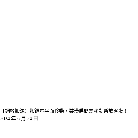
【鋼琴搬運】搬鋼琴平面移動，裝潢房間需移動暫放客廳！
2024 年 6 月 24 日