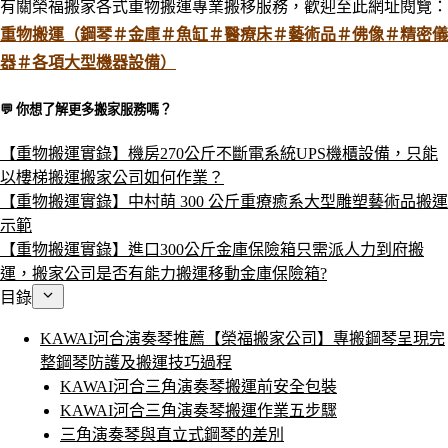
有關榮福搬家各式重物搬運專業搬移服務，歡迎至此網址閱覽：
重物搬運（鋼琴＃金庫＃魚缸＃醫療床＃藝術品＃佛像＃精密儀
器＃各項大型機器設備）
💬 你想了解更多搬家服務嗎？​
【重物搬運實錄】機房270公斤不斷電系統UPS機櫃設備，只能
以樓梯搬運搬家公司如何作業？
【重物搬運實錄】中村萌 300 公斤重療癒系大型雕塑藝術品搬運
示範
【重物搬運實錄】進口300公斤金庫保險箱只需派人力到府搬
運，搬家公司是否有能力搬運移動金庫保險箱?
目錄
KAWAI河合演奏琴推薦【榮福搬家公司】專搬鋼琴呈現完
整鋼琴防護及搬運技巧過程
KAWAI河合三角演奏琴搬運前安全包裝
KAWAI河合三角演奏琴搬運作業五步驟
三角演奏琴與直立式鋼琴的差別