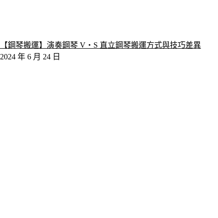
【鋼琴搬運】演奏鋼琴 V‧S 直立鋼琴搬運方式與技巧差異
2024 年 6 月 24 日