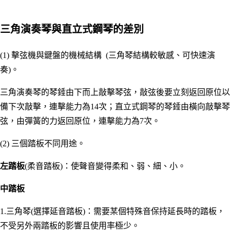
三角演奏琴與直立式鋼琴的差別
(1) 擊弦機與鍵盤的機械結構 (三角琴結構較敏感、可快速演
奏)。
三角演奏琴的琴錘由下而上敲擊琴弦，敲弦後要立刻返回原位以
備下次敲擊，連擊能力為14次；直立式鋼琴的琴錘由橫向敲擊琴
弦，由彈簧的力返回原位，連擊能力為7次。
(2) 三個踏板不同用途。
左踏板
(柔音踏板)：使聲音變得柔和、弱、細、小。
中踏板
1.三角琴(選擇延音踏板)：需要某個特殊音保持延長時的踏板，
不受另外兩踏板的影響且使用率極少。