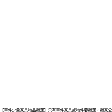
【單件少量家具物品搬運】只有單件家具或物件要搬運，搬家公