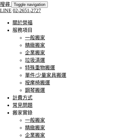
搜尋
Toggle navigation
LINE
02-2651-2727
關於榮福
服務項目
一般搬家
精緻搬家
企業搬家
垃圾清運
特殊重物搬運
單件/少量家具搬運
按摩椅搬運
鋼琴搬運
計費方式
常見問題
搬家實錄
一般搬家
精緻搬家
企業搬家