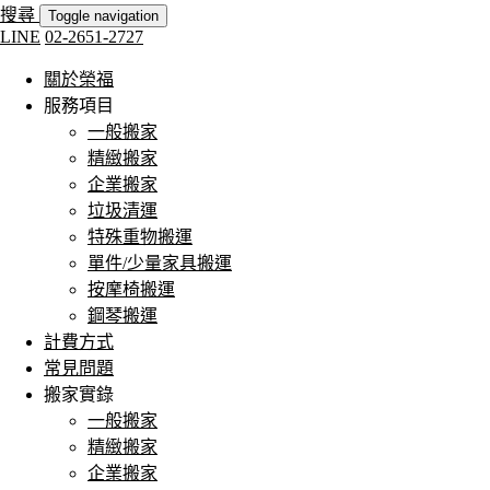
搜尋
Toggle navigation
LINE
02-2651-2727
關於榮福
服務項目
一般搬家
精緻搬家
企業搬家
垃圾清運
特殊重物搬運
單件/少量家具搬運
按摩椅搬運
鋼琴搬運
計費方式
常見問題
搬家實錄
一般搬家
精緻搬家
企業搬家