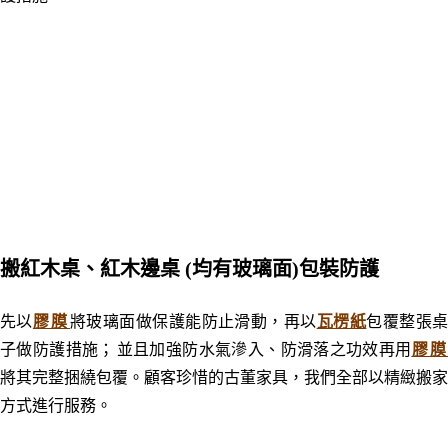
搬紅木桌、紅木邊桌 (均有玻璃面
)
包裝防護
先以
膠膜
將玻璃面做保護能防止滑動，再以
瓦楞紙
包覆整張
子做防護措施
；
並且
加強防水氣滲入
、
防滑落之功效
再用
膠
將其完整捆繞包覆。顧客珍惜的古董家具
，
我們全部以精緻搬家
方式進行服務
。