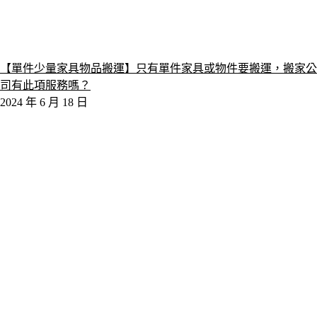
【單件少量家具物品搬運】只有單件家具或物件要搬運，搬家公
司有此項服務嗎？
2024 年 6 月 18 日