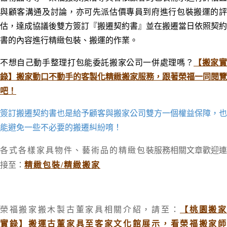
與顧客溝通及討論，亦可先派估價專員到府進行包裝搬運的評
估，達成協議後雙方簽訂『搬遷契約書』並在搬遷當日依照契約
書的內容進行精緻包裝、搬運的作業。
不想自己動手整理打包能委託搬家公司一併處理嗎？
【搬家
錄】搬家動口不動手的客製化精緻搬家服務，跟著榮福一同閱覽
吧！
簽訂搬遷契約書也是給予顧客與搬家公司雙方一個權益保障，也
能避免一些不必要的搬遷糾紛唷！
裝服務相關文章歡迎連
各式各樣家具物件、藝術品的精緻包
接至：
精緻包裝/精緻搬家
榮福搬家搬木製古董家具相關介紹，請至：
【桃園搬
實錄】搬運古董家具至客家文化館展示，看榮福搬家師