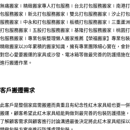
無痛搬家∣精緻搬家專人打包服務∣台北打包服務搬家∣南港
打
包服務搬家
∣
新北
打包服務搬家
∣雙北
打包服務搬家
∣汐止
打包
服務搬家
∣中永和
打包服務搬家
∣板橋
打包服務搬家
∣三重蘆洲
打包服務搬家
∣五股
打包服務搬家
∣
基隆
打包服務搬家
∣桃園
打
包服務搬家
∣專業
包裝整理懒人搬家推薦
【榮福搬家】專業包裝
精緻搬家以20年累積的搬家知識，擁有專業團隊細心實在，會針
對您心愛要搬運的家具或沙發、電冰箱等做最完善的防護措施在
進行搬遷作業。
客戶搬遷需求
此客戶是整個家庭需搬遷而貴重且有紀念性紅木家具組也要一併
搬運，顧客希望此紅木家具組能夠做到最完善的包裝防護措施，
了解顧客需求與顧客進行討論溝通最後決定將此紅木家具組採以
精緻包裝方案來進行防護處理包裝。