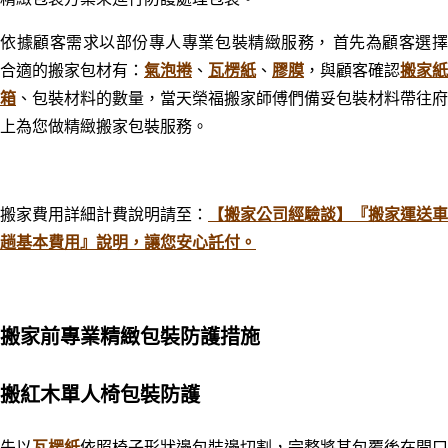
依據顧客需求以部份專人專業包裝精緻服務
，
首先為顧客選
合適的搬家包材有：
氣泡捲
、
瓦楞紙
、
膠膜
，與顧客確認
搬家紙
箱
、
包裝材料的數量，當天榮福搬家師傅們備妥包裝材料帶往府
上為您做精緻搬家包裝服務。
搬家費用詳細計費說明請至：
【搬家公司經驗談】『搬家運送車
趟基本費用』說明，讓您安心託付。
搬家前專業精緻包裝防護措施
搬紅木單人椅包裝防護
先以
瓦楞紙
依照椅子形狀邊包裝邊切割，完整將其包覆後在開口