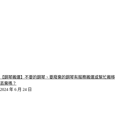
【鋼琴搬運】不要的鋼琴、要廢棄的鋼琴有服務搬運或幫忙搬移
丟棄嗎？
2024 年 6 月 24 日