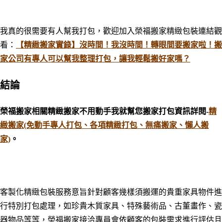
我真的很需要有人幫我打包，歡迎加入榮福搬家精緻包裝連結觀
看：
【精緻搬家實錄】沒時間！我沒時間！轉眼間要搬家啦！搬
家公司有專人可以幫我整理打包，讓我輕鬆搬好家嗎？
結論
榮福搬家相關精緻搬家不用動手我就幫您搬家打包資訊
詳閱-
精
緻搬家(免動手專人打包、各項精緻打包、無痛搬家、懶人搬
家)
。
客製化精緻包裝服務意旨針對顧客幾樣須搬運的貴重家具物件進
行特別打包處理，如珍貴木質家具、特殊藝術品、古董畫作、瓷
器物品等等，榮福搬家接洽專員會依顧客的包裝需求進行評估且