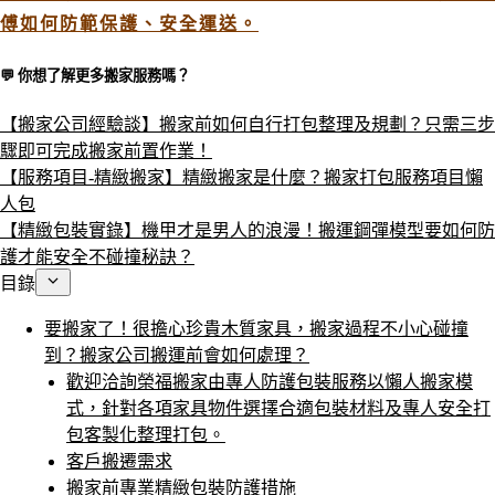
傅如何防範保護、安全運送。
💬 你想了解更多搬家服務嗎？​
【搬家公司經驗談】搬家前如何自行打包整理及規劃？只需三步
驟即可完成搬家前置作業！
【服務項目-精緻搬家】精緻搬家是什麼？搬家打包服務項目懶
人包
【精緻包裝實錄】機甲才是男人的浪漫！搬運鋼彈模型要如何防
護才能安全不碰撞秘訣？
目錄
要搬家了！很擔心珍貴木質家具，搬家過程不小心碰撞
到？搬家公司搬運前會如何處理？
歡迎洽詢榮福搬家由專人防護包裝服務以懶人搬家模
式，針對各項家具物件選擇合適包裝材料及專人安全打
包客製化整理打包。
客戶搬遷需求
搬家前專業精緻包裝防護措施