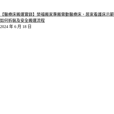
【醫療床搬運實錄】榮福搬家專搬電動醫療床、居家看護床示範
如何拆裝及安全搬運流程
2024 年 6 月 18 日