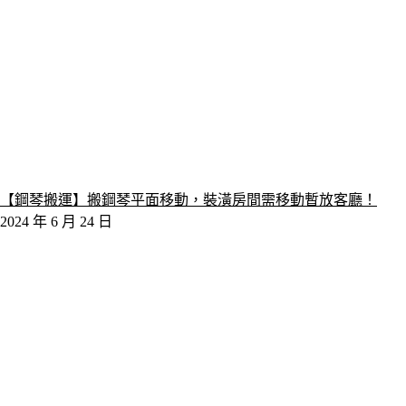
【鋼琴搬運】搬鋼琴平面移動，裝潢房間需移動暫放客廳！
2024 年 6 月 24 日