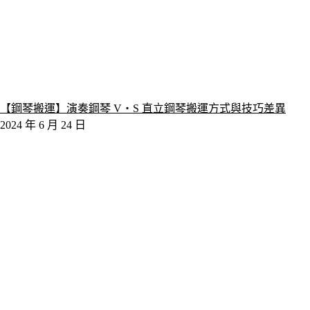
【鋼琴搬運】演奏鋼琴 V‧S 直立鋼琴搬運方式與技巧差異
2024 年 6 月 24 日