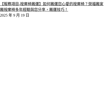
【服務項目-按摩椅搬運】如何搬運您心愛的按摩椅？榮福搬家
搬按摩椅多年經驗與您分享，搬運技巧！
2025 年 9 月 19 日