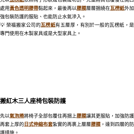
處用
黃色透明膠帶
黏起來，最後再以
膠膜
層層捆繞在
瓦楞紙
外加
強包裝防護的服貼、也能防止水氣滲入。
💡
榮福搬家公司的
瓦楞紙
有五層厚，有別於一般的瓦楞紙，
專門使用在木製家具或是大型家具上。
搬紅木三人座椅
包裝防護
先以
氣泡捲
將椅子全部包覆住再捆上
膠膜
讓其更服貼，加強防護
再套上厚的
日式伸縮布套
紮實的再裹上層層
膠膜
，達到四層的防
護措施。