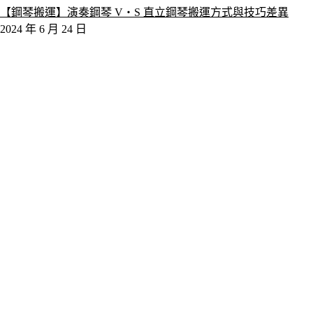
【鋼琴搬運】演奏鋼琴 V‧S 直立鋼琴搬運方式與技巧差異
2024 年 6 月 24 日