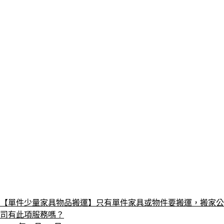
【單件少量家具物品搬運】只有單件家具或物件要搬運，搬家公
司有此項服務嗎？