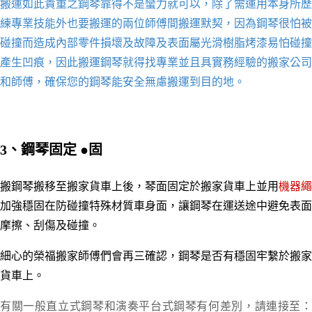
搬運如此貴重之鋼琴靠得不是蠻力就可以，除了需運用本身所歷
練專業技能外也要搬運的兩位師傅間搬運默契，因為鋼琴很怕被
碰撞而造成內部零件損壞及故障及表面屬光滑樹脂烤漆易怕碰撞
產生凹痕，因此搬運鋼琴就得找專業並且具實務
經驗的搬家公司
和師傅，確保您的鋼琴能安全無慮
搬運到目的地
。
3、鋼琴固定
●
固
搬鋼琴搬移至搬家貨車上後，琴面固定於搬家貨車上並用
機器繩
加強穩固在防碰撞特殊材質車身面，讓鋼琴在運送途中避免表面
摩擦、刮傷及碰撞。
細心的榮福搬家師傅們會再三確認，鋼琴是否有穩固牢繫於搬家
貨車上。
有關一般直立式鋼琴和
演奏平台式鋼琴
有何差別，請連接至