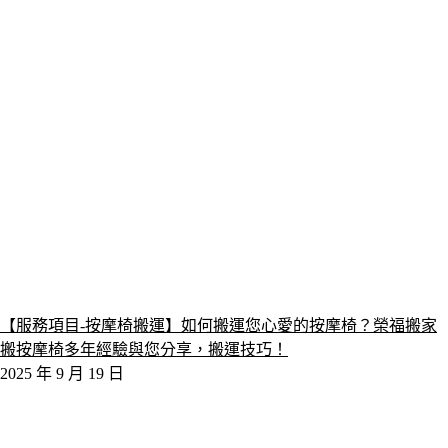
【服務項目-按摩椅搬運】如何搬運您心愛的按摩椅？榮福搬家
搬按摩椅多年經驗與您分享，搬運技巧！
2025 年 9 月 19 日