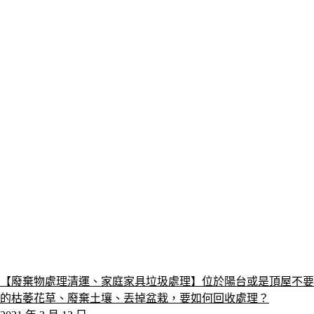
【廢棄物處理清運、家庭家具垃圾處理】位於陽台或是頂屋不要
的枯萎花草、廢棄土壤、丟掉盆栽，要如何回收處理？