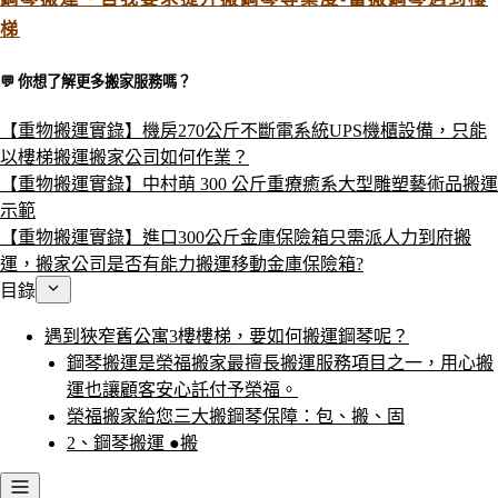
梯
💬 你想了解更多搬家服務嗎？​
【重物搬運實錄】機房270公斤不斷電系統UPS機櫃設備，只能
以樓梯搬運搬家公司如何作業？
【重物搬運實錄】中村萌 300 公斤重療癒系大型雕塑藝術品搬運
示範
【重物搬運實錄】進口300公斤金庫保險箱只需派人力到府搬
運，搬家公司是否有能力搬運移動金庫保險箱?
目錄
遇到狹窄舊公寓3樓樓梯，要如何搬運鋼琴呢？
鋼琴搬運是榮福搬家最擅長搬運服務項目之一，用心搬
運也讓顧客安心託付予榮福。
榮福搬家給您三大搬鋼琴保障：包、搬、固
2、鋼琴搬運 ●搬