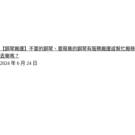
【鋼琴搬運】不要的鋼琴、要廢棄的鋼琴有服務搬運或幫忙搬移
丟棄嗎？
2024 年 6 月 24 日