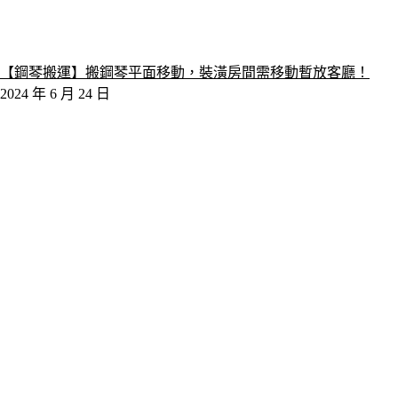
【鋼琴搬運】搬鋼琴平面移動，裝潢房間需移動暫放客廳！
2024 年 6 月 24 日