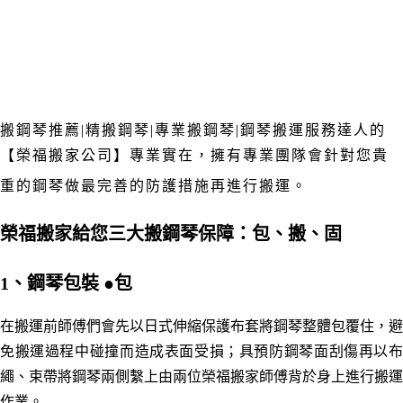
搬鋼琴推薦|精搬鋼琴|專業搬鋼琴|鋼琴搬運服務達人的
【榮福搬家公司】專業實在
，擁有專業團隊
會針對您貴
重的鋼琴做最完善的防護措施再進行搬運
。
榮福搬家給您三大搬鋼琴保障：
包、搬
、
固
1、鋼琴
包裝
●
包
在搬運前師傅們會先以日式伸縮保護布套將鋼琴整體包覆住，避
免搬運過程中碰撞而造成表面受損；具預防鋼琴面刮傷再以布
繩、束帶將鋼琴兩側繫上由兩位榮福搬家師傅背於身上進行搬運
作業。