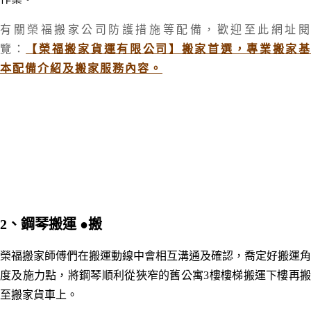
有關榮福搬家公司防護措施等配備，
歡迎至此網址
覽：
【榮福搬家貨運有限公司】搬家首選，專業搬家
本配備介紹及搬家服務內容。
2、鋼琴搬運
●搬
榮福搬家師傅們在搬運動線中會相互溝通及確認，喬定好搬運角
度及施力點，將鋼琴順利從狹窄的舊公寓3樓樓梯搬運下樓再搬
至搬家貨車上。