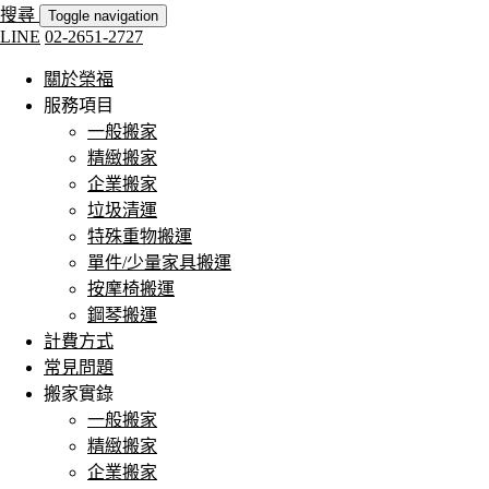
搜尋
Toggle navigation
LINE
02-2651-2727
關於榮福
服務項目
一般搬家
精緻搬家
企業搬家
垃圾清運
特殊重物搬運
單件/少量家具搬運
按摩椅搬運
鋼琴搬運
計費方式
常見問題
搬家實錄
一般搬家
精緻搬家
企業搬家