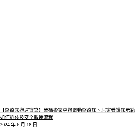
【醫療床搬運實錄】榮福搬家專搬電動醫療床、居家看護床示範
如何拆裝及安全搬運流程
2024 年 6 月 18 日