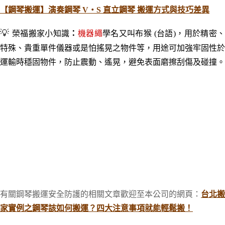
【鋼琴搬運】演奏鋼琴 V‧S 直立鋼琴 搬運方式與技巧差異
💡
榮福搬家小知識
：
機器繩
學名又叫布猴 (台語)，用於精密
特殊、貴重單件儀器或是怕搖晃之物件等，用途可加強牢固性於
運輸時穩固物件，防止震動、遙晃，避免表面磨擦刮傷及碰撞。
有關鋼琴搬運安全防護的相關文章歡迎至本公司的網頁：
台北搬
家實例之鋼琴該如何搬運？四大注意事項就能輕鬆搬！