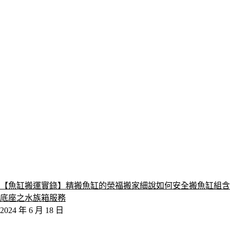
【魚缸搬運實錄】精搬魚缸的榮福搬家細說如何安全搬魚缸組含
底座之水族箱服務
2024 年 6 月 18 日