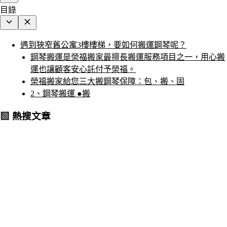
目錄
遇到狹窄舊公寓3樓樓梯，要如何搬運鋼琴呢？
鋼琴搬運是榮福搬家最擅長搬運服務項目之一，用心搬
運也讓顧客安心託付予榮福。
榮福搬家給您三大搬鋼琴保障：包、搬、固
2、鋼琴搬運 ●搬
▧ 熱搜文章