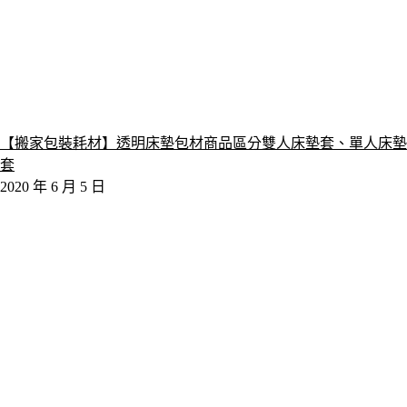
【搬家包裝耗材】透明床墊包材商品區分雙人床墊套、單人床墊
套
2020 年 6 月 5 日