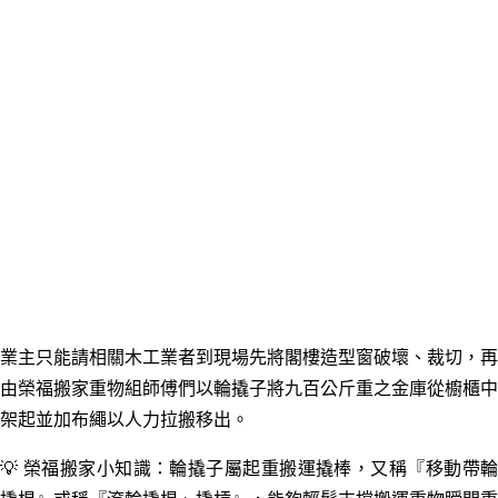
業主只能請相關木工業者到現場先將閣樓造型窗破壞、裁切，再
由榮福搬家重物組師傅們以輪撬子將九百公斤重之金庫從櫥櫃中
架起並加布繩以人力拉搬移出。
💡 榮福搬家小知識：輪撬子屬起重搬運撬棒，又稱『移動帶輪