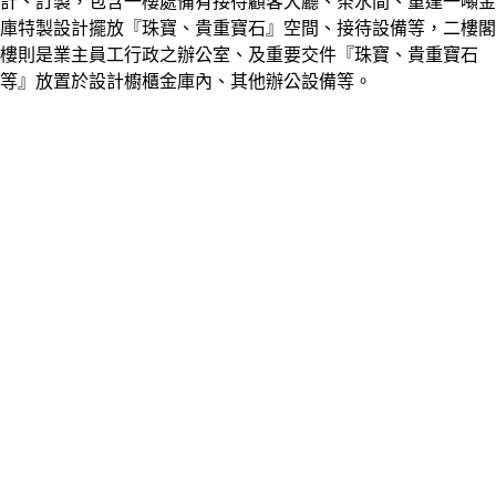
計、訂製，包含一樓處備有接待顧客大廳、茶水間、重達一噸金
庫特製設計擺放『珠寶
、貴重寶石
』空間、接待設備等，二樓閣
樓則是業主員工行政之辦公室、及重要交件『珠寶
、貴重寶石
等
』放置於設計櫥櫃金庫內、其他辦公設備等。