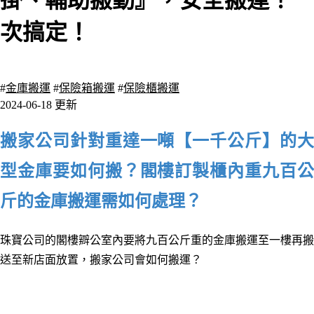
掛、輔助搬動』，安全搬運！一
次搞定！
4090 瀏覽
#
金庫搬運
#
保險箱搬運
#
保險櫃搬運
2024-06-18 更新
搬家公司針對重達一噸【一千公斤】的大
型金庫要如何搬
？閣樓訂製櫃內重九百
斤的金庫搬運需如何處理？
珠寶公司的閣樓辧公室內要將九百公斤重的金庫搬運至一樓再搬
送至新店面放置，搬家公司會如何搬運？