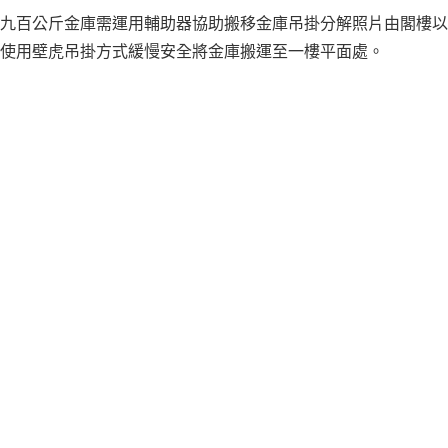
九百公斤金庫需運用輔助器協助搬移
金庫吊掛分解照片由閣樓以
使用
壁虎吊掛方式緩慢安全將金庫搬運至一樓平面處。