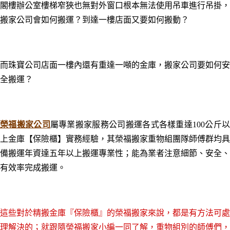
閣樓辦公室樓梯窄狹也無對外窗口根本無法使用吊車進行吊掛
，
搬家公司會如何搬運？到達一樓店面又要如何搬動
？
而珠寶公司店面一樓內還有重達一噸的金庫
，搬家公司
要如何安
全搬運
？
榮福搬家公司
屬專業搬家服務公司搬運各式各樣重達100公斤
上金庫【保險櫃】實務經驗，其榮福搬家重物組團隊師傅群均具
備搬運年資達五年以上搬運專業性；能為業者注意細節、安全、
有效率完成搬運。
這些對於精搬金庫『保險櫃』的榮福搬家來說
，都是有方法可處
理解決的；就跟隨榮福搬家小編一同了解
，重物組別的師傅們
，