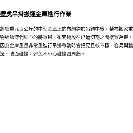
壁虎吊掛搬運金庫進行作業
將總重九百公斤的中型金庫上的布繩鈎於吊鉤中後，榮福搬家重
物組師傅們細心的將軍毯、布套鋪設在已遭切割之閣樓窗戶邊，
因為金庫重量非常重進行吊掛移動時會搖晃且較不穩，容易與牆
邊、牆面碰撞，避免不小心碰撞四周牆。