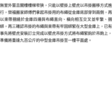
無室外窗且閣樓樓梯窄狹
，只能以壁掛上壁虎以吊掛搬移方式進
行
，
榮福搬家師傅們拿起吊掛用的布繩從金庫底部穿到兩側，再
以束帶捆繞於金庫四邊與布繩直向、橫向相互交叉並牢繫、捆
綁，再三確認吊掛的布繩與束帶有牢固綁緊在大型金庫上，已有
事先將壁虎安裝訂立完成以壁虎吊掛方式將布繩緊鈎於吊鉤上
，
準備將重達九百公斤的中型金庫吊掛至一樓平面處。