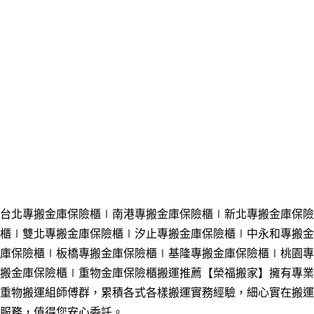
台北專搬金庫保險櫃∣南港
專搬金庫保險櫃
∣新北
專搬金庫保險
櫃
∣雙北
專搬金庫保險櫃
∣汐止
專搬金庫保險櫃
∣中永和
專搬金
庫保險櫃
∣板橋
專搬金庫保險櫃
∣基隆
專搬金庫保險櫃
∣桃園
專
搬金庫保險櫃
∣
重物
金庫保險櫃
搬運推薦【榮福搬家】擁有專業
重物搬運組師傅群，累積各式各樣搬運實務經驗，細心實在搬運
服務
，
值得您安心委託。