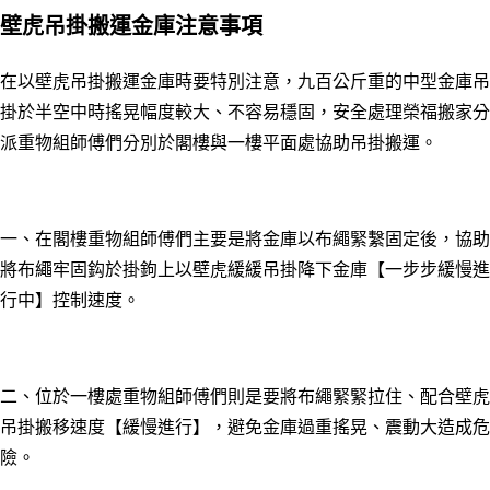
壁虎吊掛搬運金庫注意事項
在以壁虎吊掛搬運金庫時要特別注意，九百公斤重的中型金庫吊
掛於半空中時搖晃幅度較大、不容易穩固，安全處理榮福搬家分
派重物組師傅們分別於閣樓與一樓平面處協助吊掛搬運
。
一
、
在閣樓重物組師傅們主要是將金庫以布繩緊繫固定後，協助
將布繩牢固鈎於掛鉤上以壁虎緩緩吊掛降下金庫
【一步步緩慢進
行中
】控制速度
。
二
、位於一
樓處重物組師傅們則是要將布繩緊緊拉住、配合壁虎
吊掛搬移速度
【緩慢進行
】
，避免金庫過重搖晃、震動大造成危
險
。