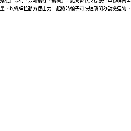
撬棍』或稱『滾輪撬棍、撬槓』，能夠輕鬆支撐搬運重物瞬間重
量、以撬桿拉動方便出力、起撬時輪子可快速瞬間移動搬運物。