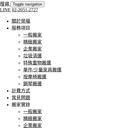
搜尋
Toggle navigation
LINE
02-2651-2727
關於榮福
服務項目
一般搬家
精緻搬家
企業搬家
垃圾清運
特殊重物搬運
單件/少量家具搬運
按摩椅搬運
鋼琴搬運
計費方式
常見問題
搬家實錄
一般搬家
精緻搬家
企業搬家