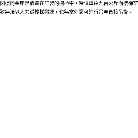
閣樓的金庫是放置在訂製的櫥櫃中，噸位重達九百公斤而樓梯窄
狹無法以人力從樓梯搬運，也
無室外窗可進行吊車直接吊掛。