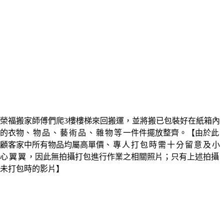
榮福搬家師傅們爬3樓樓梯來回搬運，並將搬已包裝好在紙箱內
的衣物
、物品
、藝術品
、雜物等
一件件擺放整齊。【由於此
顧客家中所有物品均屬高單價
、專人打包時需十分留意及小
心翼翼
，因此無拍攝打包進行作業之相關照片；只有上述拍攝
未打包時的影片
】