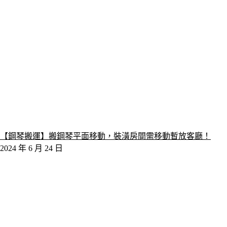
【鋼琴搬運】搬鋼琴平面移動，裝潢房間需移動暫放客廳！
2024 年 6 月 24 日