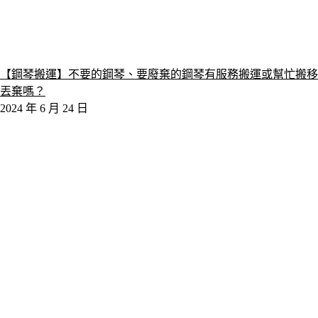
【鋼琴搬運】不要的鋼琴、要廢棄的鋼琴有服務搬運或幫忙搬移
丟棄嗎？
2024 年 6 月 24 日