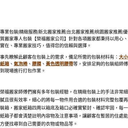
專業包裝|精緻服務|新北搬家推薦|台北搬家推薦|桃園搬家推薦|優
質搬家專人包裝【榮福搬家公司】針對各項搬家都秉持以用心
、
實在
、
專業搬家技巧，值得您的信賴與選擇。
事先瞭解此顧客在包裝上的需求，備足所需的包裝材料有：
大小
紙箱
、
氣泡捲
、
膠膜
、
黃色透明膠帶
等，安排足夠的包裝組師傅
到現場進行打包作業。
榮福搬家師傅們擁有多年包裝經驗，在精緻包裝上的手法非常細
膩且很有效率，細心的將每一物件用合適的包裝材料完整包覆再
裝箱，搬家紙箱四周以箱底及箱口必確實緊封、確認牢固，每一
紙箱子都會清楚註明內容物及注意事項，讓顧客在暫居的住處能
方便找尋到自己需要的衣物或物品等。