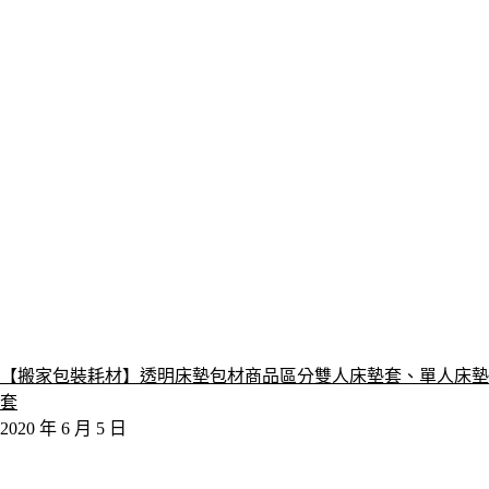
【搬家包裝耗材】透明床墊包材商品區分雙人床墊套、單人床墊
套
2020 年 6 月 5 日