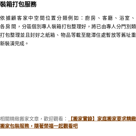
裝箱打包服務
依據顧客家中空間位置分類例如：廚房、客廳、浴室、
各房間
，分區個別專人裝箱打包整理好
，
將已由專人分門別
打包整理並且封好之紙箱
、
物品等載至龍潭住處暫放等舊址
新裝潢完成
。
相關精緻搬家文章，歡迎觀看：
【搬家實錄】家庭搬家要求精緻
搬家包裝服務，隨著榮福一起觀看吧