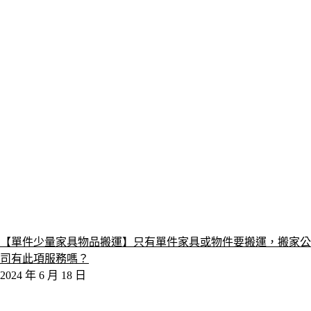
【單件少量家具物品搬運】只有單件家具或物件要搬運，搬家公
司有此項服務嗎？
2024 年 6 月 18 日