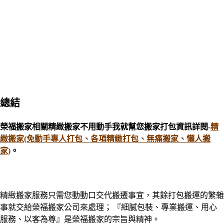
總結
榮福搬家相關精緻搬家不用動手我就幫您搬家打包資訊
詳閱-
精
緻搬家(免動手專人打包、各項精緻打包、無痛搬家、懶人搬
家)
。
精緻搬家服務只需您動動口交代搬遷事宜，其餘打包搬運的繁雜
事就交給榮福搬家公司來處理
；
『細膩包裝、專業搬運、用心
服務、以客為尊』是榮福搬家的宗旨與精神。