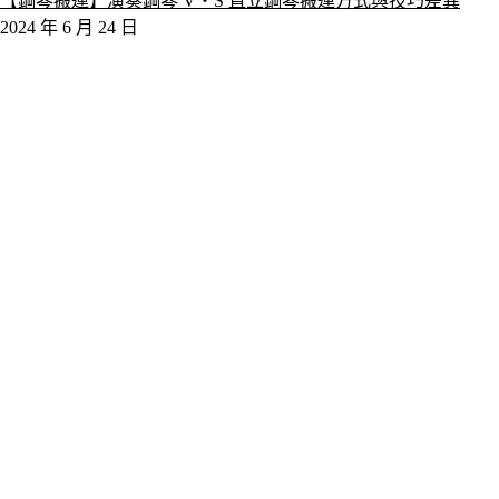
【鋼琴搬運】演奏鋼琴 V‧S 直立鋼琴搬運方式與技巧差異
2024 年 6 月 24 日