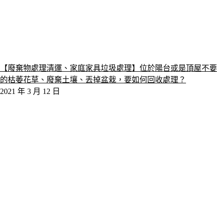
【廢棄物處理清運、家庭家具垃圾處理】位於陽台或是頂屋不要
的枯萎花草、廢棄土壤、丟掉盆栽，要如何回收處理？
2021 年 3 月 12 日