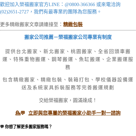
歡迎加入榮福搬家官方LINE：@0800-366366 或來電洽詢
(02)2651-2727，我們有最專業的團隊為您服務。
更多精緻搬家文章請連接至：
精緻包裝
搬家公司推薦
－榮福搬家公司專業有制度
提供台北搬家
、
新北搬家、桃園搬家
、
全省回頭車搬
運、特殊重物搬運、鋼琴搬運
、魚缸搬運
、
企業搬運服
務
包含精緻搬家
、
精緻包裝、裝箱打包
、
學校儀器設備運
送及
系統家具拆裝服務等完善搬運規劃
交給榮福搬家，圓滿達成！
💁
💬
立即與您專屬的榮福搬家小助手一對一諮詢
💬 你想了解更多搬家服務嗎？​