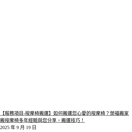
【服務項目-按摩椅搬運】如何搬運您心愛的按摩椅？榮福搬家
搬按摩椅多年經驗與您分享，搬運技巧！
2025 年 9 月 19 日