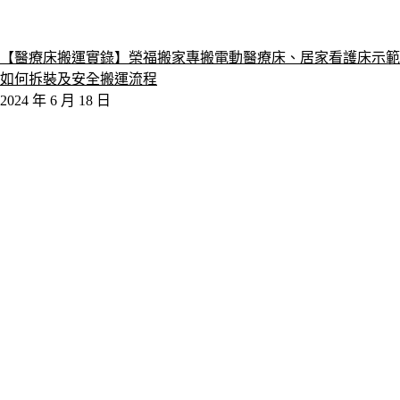
【醫療床搬運實錄】榮福搬家專搬電動醫療床、居家看護床示範
如何拆裝及安全搬運流程
2024 年 6 月 18 日