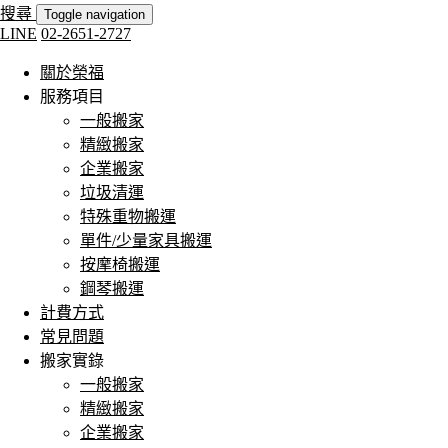
搜尋
Toggle navigation
LINE
02-2651-2727
關於榮福
服務項目
一般搬家
精緻搬家
企業搬家
垃圾清運
特殊重物搬運
單件/少量家具搬運
按摩椅搬運
鋼琴搬運
計費方式
常見問題
搬家實錄
一般搬家
精緻搬家
企業搬家