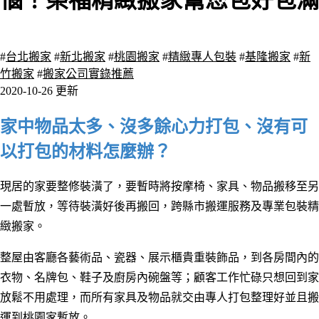
惱！榮福精緻搬家幫您包好包滿
2552 瀏覽
#
台北搬家
#
新北搬家
#
桃園搬家
#
精緻專人包裝
#
基隆搬家
#
新
竹搬家
#
搬家公司實錄推薦
2020-10-26 更新
家中物品太多、沒多餘心力打包、沒有可
以打包的材料怎麼辦？
現居的家要整修裝潢了，要暫時將按摩椅、家具
、
物品搬移至另
一處暫放，等待裝潢好後再搬回
，
跨縣市搬運服務及專業包裝精
緻搬家
。
整屋由客廳各藝術品
、瓷器
、展示櫃貴重裝飾品
，
到
各房間內的
衣物
、名牌包
、鞋子及廚房內碗盤等；顧客工作忙碌只想回到家
放鬆不用處理
，而所有家具及
物品就交由專人打包整理好並且搬
運到桃園家暫放
。