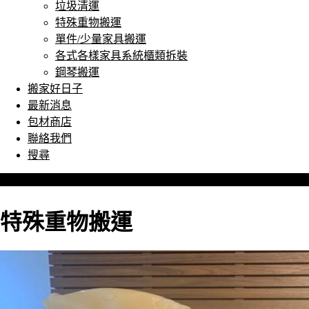
垃圾清運
特殊重物搬運
單件/少量家具搬運
各式各樣家具系統櫃類拆裝
鋼琴搬運
搬家好日子
最新消息
包材商店
聯絡我們
搜尋
特殊重物搬運