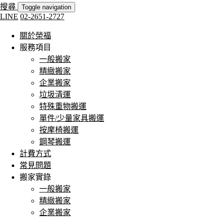
搜尋
Toggle navigation
LINE
02-2651-2727
關於榮福
服務項目
一般搬家
精緻搬家
企業搬家
垃圾清運
特殊重物搬運
單件/少量家具搬運
按摩椅搬運
鋼琴搬運
計費方式
常見問題
搬家實錄
一般搬家
精緻搬家
企業搬家