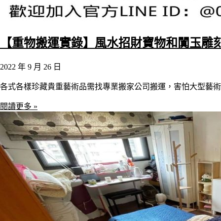
【重物搬運實錄】風水招財寶物和闐玉雕
2022 年 9 月 26 日
各式各樣珍藏貴重藝術品需找專業搬家公司搬運，害怕大型藝術
閱讀更多 »