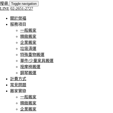
搜尋
Toggle navigation
LINE
02-2651-2727
關於榮福
服務項目
一般搬家
精緻搬家
企業搬家
垃圾清運
特殊重物搬運
單件/少量家具搬運
按摩椅搬運
鋼琴搬運
計費方式
常見問題
搬家實錄
一般搬家
精緻搬家
企業搬家