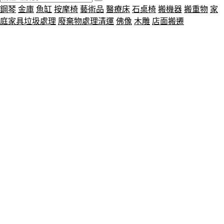
鋼琴
金庫
魚缸
按摩椅
藝術品
醫療床
石桌椅
搬機器
搬重物
家
庭家具垃圾處理
廢棄物處理清運
佛像
木雕
店面搬遷