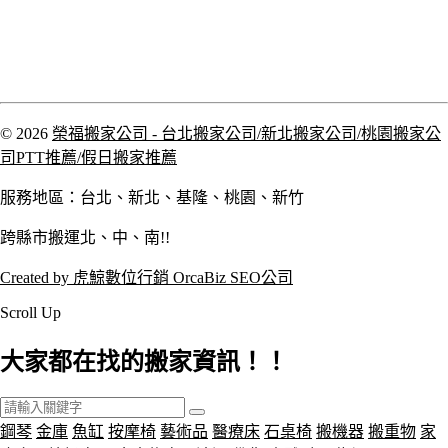
© 2026
榮福搬家公司 - 台北搬家公司/新北搬家公司/桃園搬家公
司PTT推薦/假日搬家推薦
服務地區：台北、新北、基隆、桃園、新竹
跨縣市搬運北、中、南!!
Created by 虎鯨數位行銷 OrcaBiz SEO公司
Scroll Up
大家都在找的搬家資訊！！
鋼琴
金庫
魚缸
按摩椅
藝術品
醫療床
石桌椅
搬機器
搬重物
家