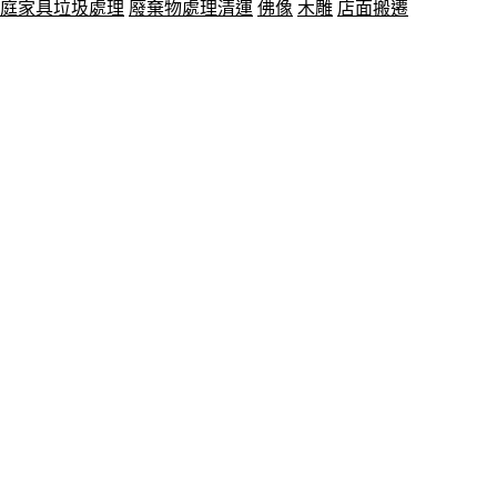
庭家具垃圾處理
廢棄物處理清運
佛像
木雕
店面搬遷