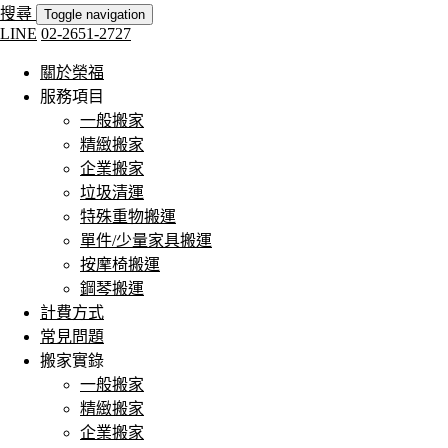
搜尋
Toggle navigation
LINE
02-2651-2727
關於榮福
服務項目
一般搬家
精緻搬家
企業搬家
垃圾清運
特殊重物搬運
單件/少量家具搬運
按摩椅搬運
鋼琴搬運
計費方式
常見問題
搬家實錄
一般搬家
精緻搬家
企業搬家