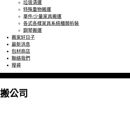
垃圾清運
特殊重物搬運
單件/少量家具搬運
各式各樣家具系統櫃類拆裝
鋼琴搬運
搬家好日子
最新消息
包材商店
聯絡我們
搜尋
搬公司